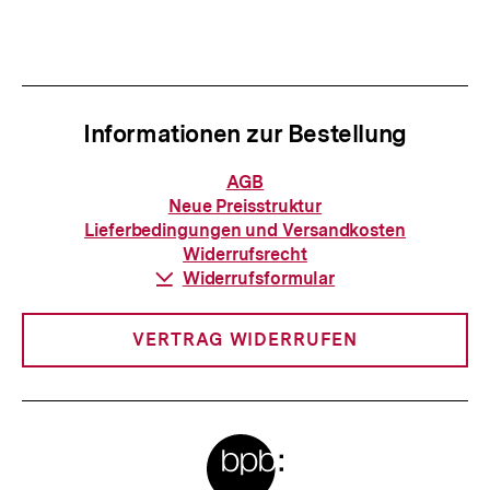
t
l
e
t
r
:
I
Informationen zur Bestellung
n
h
Informationen
AGB
zur
a
Neue Preisstruktur
Bestellung
Lieferbedingungen und Versandkosten
l
Widerrufsrecht
t
Download-
Widerrufsformular
Link:
:
VERTRAG WIDERRUFEN
Meta-