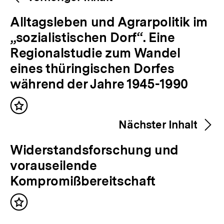
Navigation
Inhalte
V
Alltagsleben und Agrarpolitik im
o
„sozialistischen Dorf“. Eine
r
Regionalstudie zum Wandel
h
eines thüringischen Dorfes
e
während der Jahre 1945-1990
r
Inhalt
i
merken
Nächster Inhalt
g
e
N
Widerstandsforschung und
r
ä
vorauseilende
I
c
Kompromißbereitschaft
n
h
h
Inhalt
s
merken
a