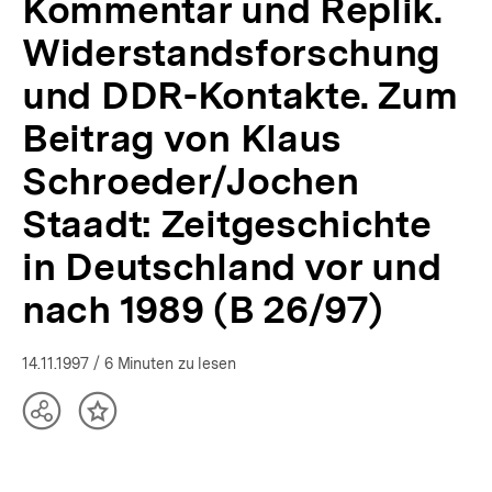
Kommentar und Replik.
nach
1989
Widerstandsforschung
(B
26/97)
und DDR-Kontakte. Zum
|
Beitrag von Klaus
APuZ
38/1997
Schroeder/Jochen
|
bpb.de
Staadt: Zeitgeschichte
in Deutschland vor und
nach 1989 (B 26/97)
14.11.1997
/ 6 Minuten zu lesen
Teilen
Inhalt
Optionen
merken
anzeigen