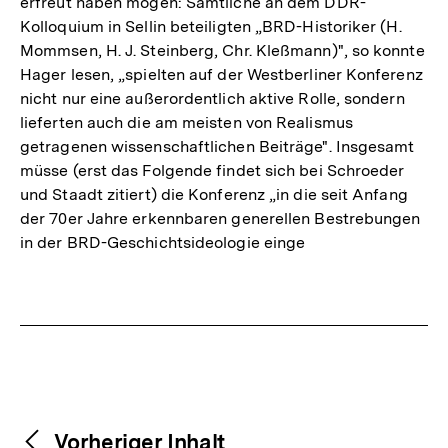
erfreut haben mögen: Sämtliche an dem DDR-
Kolloquium in Sellin beteiligten „BRD-Historiker (H.
Mommsen, H. J. Steinberg, Chr. Kleßmann)", so konnte
Hager lesen, „spielten auf der Westberliner Konferenz
nicht nur eine außerordentlich aktive Rolle, sondern
lieferten auch die am meisten von Realismus
getragenen wissenschaftlichen Beiträge". Insgesamt
müsse (erst das Folgende findet sich bei Schroeder
und Staadt zitiert) die Konferenz „in die seit Anfang
der 70er Jahre erkennbaren generellen Bestrebungen
in der BRD-Geschichtsideologie einge
Fussnoten
Weitere
Content-
Vorheriger Inhalt