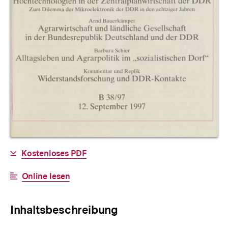
Allgemeine
Download-
Kostenloses PDF
Informationen
Link:
Interner
Online lesen
Link:
Inhaltsbeschreibung