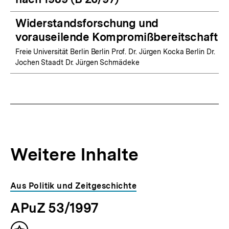
Widerstandsforschung und
vorauseilende Kompromißbereitschaft
Freie Universität Berlin Berlin Prof. Dr. Jürgen Kocka Berlin Dr.
Jochen Staadt Dr. Jürgen Schmädeke
Weitere Inhalte
Inhaltskarousell
Inhaltskarussell
Aus Politik und Zeitgeschichte
für
überspringen
APuZ 53/1997
weitere
Inhalte