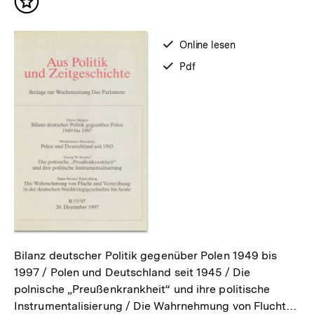
Inhalt
merken
verfügbar
Online lesen
zum
verfügbar
Pdf
als
Bilanz deutscher Politik gegenüber Polen 1949 bis
1997 / Polen und Deutschland seit 1945 / Die
polnische „Preußenkrankheit“ und ihre politische
Instrumentalisierung / Die Wahrnehmung von Flucht…