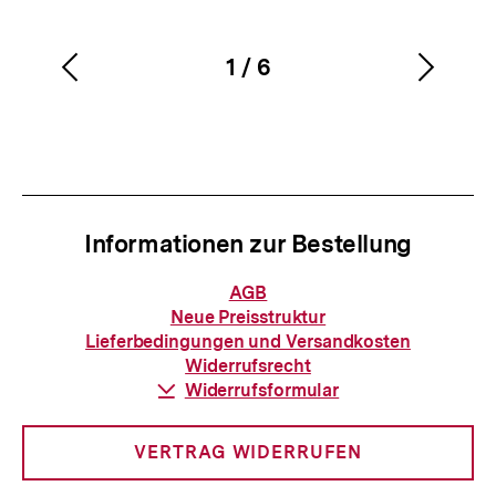
1
/
6
Vorherigen
Nächs
Karussellinhalt
von
Inhalt
Inhalt
anzeigen
anzei
Informationen zur Bestellung
Informationen
AGB
zur
Neue Preisstruktur
Bestellung
Lieferbedingungen und Versandkosten
Widerrufsrecht
Download-
Widerrufsformular
Link:
VERTRAG WIDERRUFEN