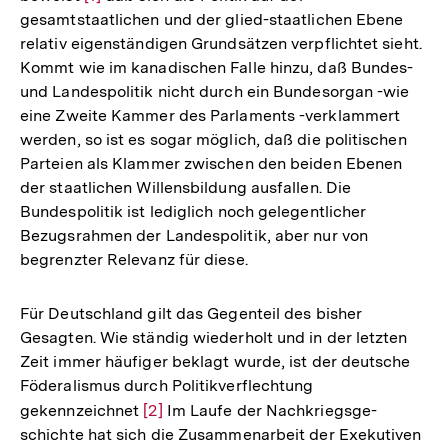
gesamtstaatlichen und der glied-staatlichen Ebene
Auflösung
relativ eigenständigen Grundsätzen verpflichtet sieht.
der
Kommt wie im kanadischen Falle hinzu, daß Bundes-
Fußnote
und Landespolitik nicht durch ein Bundesorgan -wie
eine Zweite Kammer des Parlaments -verklammert
werden, so ist es sogar möglich, daß die politischen
Parteien als Klammer zwischen den beiden Ebenen
der staatlichen Willensbildung ausfallen. Die
Bundespolitik ist lediglich noch gelegentlicher
Bezugsrahmen der Landespolitik, aber nur von
begrenzter Relevanz für diese.
Für Deutschland gilt das Gegenteil des bisher
Gesagten. Wie ständig wiederholt und in der letzten
Zeit immer häufiger beklagt wurde, ist der deutsche
Föderalismus durch Politikverflechtung
gekennzeichnet
Zur
[2]
Im Laufe der Nachkriegsge­
schichte hat sich die Zusammenarbeit der Exekutiven
Auflösung