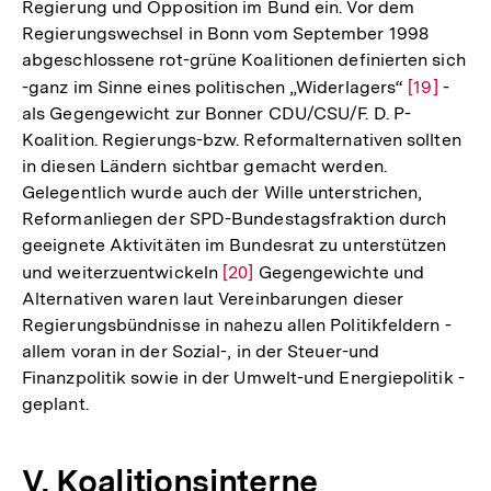
Regierung und Opposition im Bund ein. Vor dem
Regierungswechsel in Bonn vom September 1998
abgeschlossene rot-grüne Koalitionen definierten sich
-ganz im Sinne eines politischen „Widerlagers“
Zur
[19]
-
als Gegengewicht zur Bonner CDU/CSU/F. D. P-
Auflösun
Koalition. Regierungs-bzw. Reformalternativen sollten
der
in diesen Ländern sichtbar gemacht werden.
Fußnote
Gelegentlich wurde auch der Wille unterstrichen,
Reformanliegen der SPD-Bundestagsfraktion durch
geeignete Aktivitäten im Bundesrat zu unterstützen
und weiterzuentwickeln
Zur
[20]
Gegengewichte und
Alternativen waren laut Vereinbarungen dieser
Auflösung
Regierungsbündnisse in nahezu allen Politikfeldern -
der
allem voran in der Sozial-, in der Steuer-und
Fußnote
Finanzpolitik sowie in der Umwelt-und Energiepolitik -
geplant.
V. Koalitionsinterne