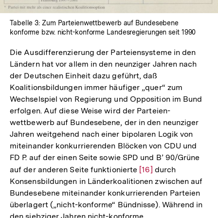
Tabelle 3: Zum Parteienwettbewerb auf Bundesebene
konforme bzw. nicht-konforme Landesregierungen seit 1990
Die Ausdifferenzierung der Parteiensysteme in den
Ländern hat vor allem in den neunziger Jahren nach
der Deutschen Einheit dazu geführt, daß
Koalitionsbildungen immer häufiger „quer“ zum
Wechselspiel von Regierung und Opposition im Bund
erfolgen. Auf diese Weise wird der Parteien-
wettbewerb auf Bundesebene, der in den neunziger
Jahren weitgehend nach einer bipolaren Logik von
miteinander konkurrierenden Blöcken von CDU und
FD P. auf der einen Seite sowie SPD und B’ 90/Grüne
auf der anderen Seite funktionierte
Zur
[16]
durch
Konsensbildungen in Länderkoalitionen zwischen auf
Auflösung
Bundesebene miteinander konkurrierenden Parteien
der
überlagert („nicht-konforme“ Bündnisse). Während in
Fußnote
den siebziger Jahren nicht-konforme