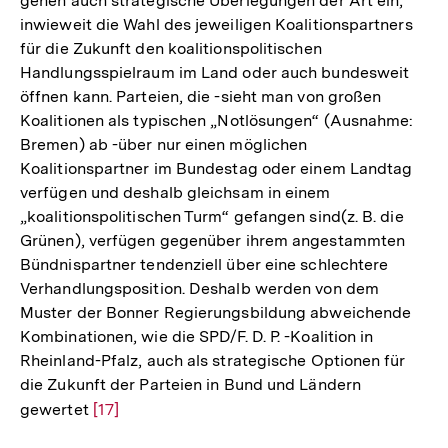
gehen auch strategische Überlegungen der Art ein,
inwieweit die Wahl des jeweiligen Koalitionspartners
für die Zukunft den koalitionspolitischen
Handlungsspielraum im Land oder auch bundesweit
öffnen kann. Parteien, die -sieht man von großen
Koalitionen als typischen „Notlösungen“ (Ausnahme:
Bremen) ab -über nur einen möglichen
Koalitionspartner im Bundestag oder einem Landtag
verfügen und deshalb gleichsam in einem
„koalitionspolitischen Turm“ gefangen sind(z. B. die
Grünen), verfügen gegenüber ihrem angestammten
Bündnispartner tendenziell über eine schlechtere
Verhandlungsposition. Deshalb werden von dem
Muster der Bonner Regierungsbildung abweichende
Kombinationen, wie die SPD/F. D. P. -Koalition in
Rheinland-Pfalz, auch als strategische Optionen für
die Zukunft der Parteien in Bund und Ländern
gewertet
Zur
[17]
Auflösung