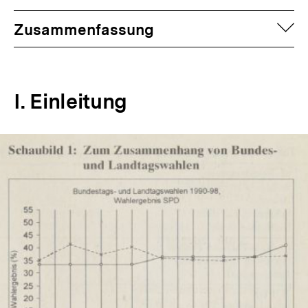
anzeigen
auf
Zusammenfassung
I. Einleitung