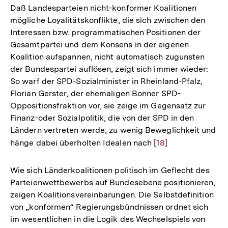
der
Daß Landesparteien nicht-konformer Koalitionen
Fußnote
mögliche Loyalitätskonflikte, die sich zwischen den
Interessen bzw. programmatischen Positionen der
Gesamtpartei und dem Konsens in der eigenen
Koalition aufspannen, nicht automatisch zugunsten
der Bundespartei auflösen, zeigt sich immer wieder:
So warf der SPD-Sozialminister in Rheinland-Pfalz,
Florian Gerster, der ehemaligen Bonner SPD-
Oppositionsfraktion vor, sie zeige im Gegensatz zur
Finanz-oder Sozialpolitik, die von der SPD in den
Ländern vertreten werde, zu wenig Beweglichkeit und
hänge dabei überholten Idealen nach
Zur
[18]
Auflösung
der
Wie sich Länderkoalitionen politisch im Geflecht des
Fußnote
Parteienwettbewerbs auf Bundesebene positionieren,
zeigen Koalitionsvereinbarungen. Die Selbstdefinition
von „konformen“ Regierungsbündnissen ordnet sich
im wesentlichen in die Logik des Wechselspiels von