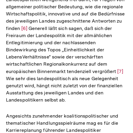
allgemeiner politischer Bedeutung, wie die regionale
Wirtschaftspolitik, innovative und auf die Bedürfnisse
des jeweiligen Landes zugeschnittene Antworten zu
finden
Zur
[6]
Generell läßt sich sagen, daß sich der
Freiraum der Landespolitik mit der allmählichen
Auflösung
Entlegitimierung und der nachlassenden
der
Bindewirkung des Topos „Einheitlichkeit der
Fußnote
LebensVerhältnisse" sowie der verschärften
wirtschaftlichen Regionalkonkurrenz auf dem
europäischen Binnenmarkt tendenziell vergrößert
Zur
[7]
Wie sehr dies landespolitisch als neue Gelegenheit
Auflös
genutzt wird, hängt nicht zuletzt von der finanziellen
der
Ausstattung des jeweiligen Landes und den
Fußno
Landespolitikern selbst ab.
Angesichts zunehmender koalitionspolitischer und
thematischer Handlungsspielräume mag es für die
Karriereplanung führender Landespolitiker