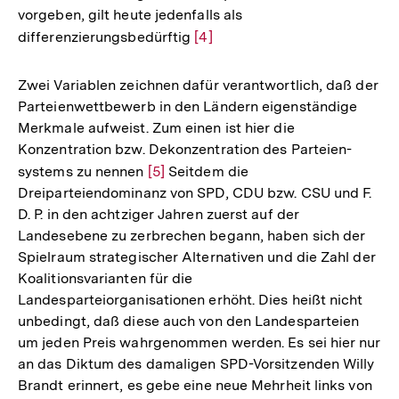
vorgeben, gilt heute jedenfalls als
differenzierungsbedürftig
Zur
[4]
Auflösung
der
Zwei Variablen zeichnen dafür verantwortlich, daß der
Fußnote
Parteienwettbewerb in den Ländern eigenständige
Merkmale aufweist. Zum einen ist hier die
Konzentration bzw. Dekonzentration des Parteien-
systems zu nennen
Zur
[5]
Seitdem die
Dreiparteiendominanz von SPD, CDU bzw. CSU und F.
Auflösung
D. P. in den achtziger Jahren zuerst auf der
der
Landesebene zu zerbrechen begann, haben sich der
Fußnote
Spielraum strategischer Alternativen und die Zahl der
Koalitionsvarianten für die
Landesparteiorganisationen erhöht. Dies heißt nicht
unbedingt, daß diese auch von den Landesparteien
um jeden Preis wahrgenommen werden. Es sei hier nur
an das Diktum des damaligen SPD-Vorsitzenden Willy
Brandt erinnert, es gebe eine neue Mehrheit links von