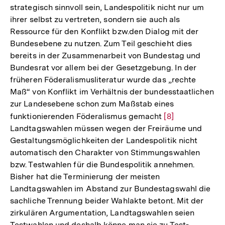
strategisch sinnvoll sein, Landespolitik nicht nur um
ihrer selbst zu vertreten, sondern sie auch als
Ressource für den Konflikt bzw.den Dialog mit der
Bundesebene zu nutzen. Zum Teil geschieht dies
bereits in der Zusammenarbeit von Bundestag und
Bundesrat vor allem bei der Gesetzgebung. In der
früheren Föderalismusliteratur wurde das „rechte
Maß“ von Konflikt im Verhältnis der bundesstaatlichen
zur Landesebene schon zum Maßstab eines
funktionierenden Föderalismus gemacht
Zur
[8]
Landtagswahlen müssen wegen der Freiräume und
Auflösung
Gestaltungsmöglichkeiten der Landespolitik nicht
der
automatisch den Charakter von Stimmungswahlen
Fußnote
bzw. Testwahlen für die Bundespolitik annehmen.
Bisher hat die Terminierung der meisten
Landtagswahlen im Abstand zur Bundestagswahl die
sachliche Trennung beider Wahlakte betont. Mit der
zirkulären Argumentation, Landtagswahlen seien
Testwahlen und deshalb könne man sie zu Test-