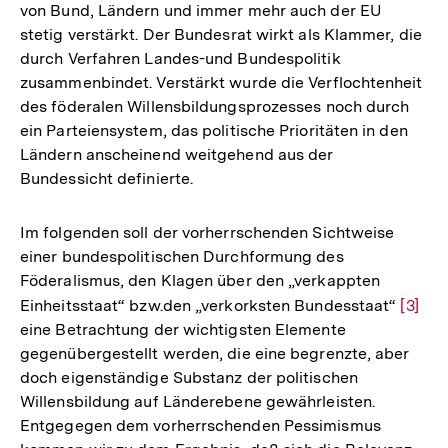
von Bund, Ländern und immer mehr auch der EU
der
stetig verstärkt. Der Bundesrat wirkt als Klammer, die
Fußnote
durch Verfahren Landes-und Bundespolitik
zusammenbindet. Verstärkt wurde die Verflochtenheit
des föderalen Willensbildungsprozesses noch durch
ein Parteiensystem, das politische Prioritäten in den
Ländern anscheinend weitgehend aus der
Bundessicht definierte.
Im folgenden soll der vorherrschenden Sichtweise
einer bundespolitischen Durchformung des
Föderalismus, den Klagen über den „verkappten
Einheitsstaat“ bzw.den „verkorksten Bundesstaat“
Zur
[3]
eine Betrachtung der wichtigsten Elemente
Auflö
gegenübergestellt werden, die eine begrenzte, aber
der
doch eigenständige Substanz der politischen
Fußno
Willensbildung auf Länderebene gewährleisten.
Entgegegen dem vorherrschenden Pessimismus