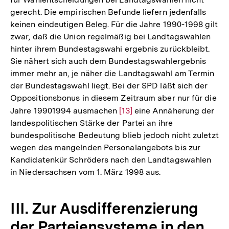
gerecht. Die empirischen Befunde liefern jedenfalls
keinen eindeutigen Beleg. Für die Jahre 1990-1998 gilt
zwar, daß die Union regelmäßig bei Landtagswahlen
hinter ihrem Bundestagswahi­ ergebnis zurückbleibt.
Sie nähert sich auch dem Bundestagswahlergebnis
immer mehr an, je näher die Landtagswahl am Termin
der Bundestagswahl liegt. Bei der SPD läßt sich der
Oppositionsbonus in diesem Zeitraum aber nur für die
Jahre 19901994 ausmachen
Zur
[13]
eine Annäherung der
landespolitischen Stärke der Partei an ihre
Auflösung
bundespolitische Bedeutung blieb jedoch nicht zuletzt
der
wegen des mangelnden Personalangebots bis zur
Fußnote
Kandidatenkür Schröders nach den Landtagswahlen
in Niedersachsen vom 1. März 1998 aus.
III. Zur Ausdifferenzierung
der Parteiensysteme in den