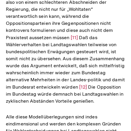
also von einem schlechteren Abschneiden der
der
Regierung, die nicht nur für „Wohltaten“
Fußnote
verantwortlich sein kann, während die
Oppositionsparteien ihre Gegenpositionen nicht
kontrovers formulieren und diese auch nicht dem
Praxistest aussetzen müssen
Zur
[11]
Daß das
Wählerverhalten bei Landtagswahlen teilweise von
Auflösung
bundespolitischen Erwägungen gesteuert wird, ist
der
somit nicht zu übersehen. Aus diesem Zusammenhang
Fußnote
wurde das Argument entwickelt, daß sich mittelfristig
wahrscheinlich immer wieder zum Bundestag
alternative Mehrheiten in der Landes-politik und damit
im Bundesrat entwickeln würden
Zur
[12]
Die Opposition
im Bundestag würde demnach bei Landtagswahlen in
Auflösung
zyklischen Abständen Vorteile genießen.
der
Fußnote
Alle diese Modellüberlegungen sind indes
eindimensional und werden den komplexen Gründen
für Wahlentscheidungen bei Landtagswahlen nicht