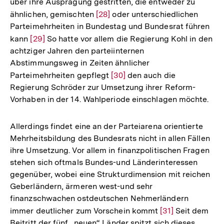
über ihre Ausprägung gestritten, die entweder zu
ähnlichen, gemischten
Zur
[28]
oder unterschiedlichen
Parteimehrheiten in Bundestag und Bundesrat führen
Auflösung
kann
Zur
[29]
So hatte vor allem die Regierung Kohl in den
der
achtziger Jahren den parteiinternen
Auflösung
Fußnote
Abstimmungsweg in Zeiten ähnlicher
der
Parteimehrheiten gepflegt
Zur
[30]
den auch die
Fußnote
Regierung Schröder zur Umsetzung ihrer Reform-
Auflösung
Vorhaben in der 14. Wahlperiode einschlagen möchte.
der
Fußnote
Allerdings findet eine an der Parteiarena orientierte
Mehrheitsbildung des Bundesrats nicht in allen Fällen
ihre Umsetzung. Vor allem in finanzpolitischen Fragen
stehen sich oftmals Bundes-und Länderinteressen
gegenüber, wobei eine Strukturdimension mit reichen
Geberländern, ärmeren west-und sehr
finanzschwachen ostdeutschen Nehmerländern
immer deutlicher zum Vorschein kommt
Zur
[31]
Seit dem
Beitritt der fünf „neuen“ Länder spitzt sich dieses
Auflösung