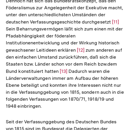
Dennoch hat sich das Bundesratskonzept, das den
Fußnote
Föderalismus zur Angelegenheit der Exekutive macht,
unter den unterschiedlichsten Umständen der
deutschen Verfassungsgeschichte durchgesetzt
Zur
[11]
Sein Beharrungsvermögen läßt sich zum einen mit der
Auflösu
Pfadabhängigkeit der föderalen
der
Institutionenentwicklung und der Wirkung historisch
Fußnote
gewachsener Leitideen erklären
Zur
[12]
zum anderen auf
den einfachen Umstand zurückführen, daß sich die
Auflösung
Staaten bzw. Länder schon vor dem Reich bzw.dem
der
Bund konstituiert hatten
Zur
[13]
Dadurch waren die
Fußnote
Länderverwaltungen immer am Aufbau der höheren
Auflösung
Ebene beteiligt und konnten ihre Interessen nicht nur
der
in die Verfassunggebung von 1815, sondern auch in die
Fußnote
folgenden Verfassungen von 1870/71, 1918/19 und
1948 einbringen.
Seit der Verfassunggebung des Deutschen Bundes
von 1815 sind im Bundesrat die Delegierten der