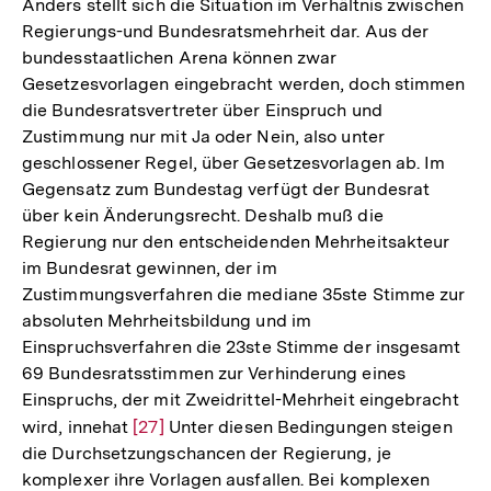
Anders stellt sich die Situation im Verhältnis zwischen
Regierungs-und Bundesratsmehrheit dar. Aus der
bundesstaatlichen Arena können zwar
Gesetzesvorlagen eingebracht werden, doch stimmen
die Bundesratsvertreter über Einspruch und
Zustimmung nur mit Ja oder Nein, also unter
geschlossener Regel, über Gesetzesvorlagen ab. Im
Gegensatz zum Bundestag verfügt der Bundesrat
über kein Änderungsrecht. Deshalb muß die
Regierung nur den entscheidenden Mehrheitsakteur
im Bundesrat gewinnen, der im
Zustimmungsverfahren die mediane 35ste Stimme zur
absoluten Mehrheitsbildung und im
Einspruchsverfahren die 23ste Stimme der insgesamt
69 Bundesratsstimmen zur Verhinderung eines
Einspruchs, der mit Zweidrittel-Mehrheit eingebracht
wird, innehat
Zur
[27]
Unter diesen Bedingungen steigen
die Durchsetzungschancen der Regierung, je
Auflösung
komplexer ihre Vorlagen ausfallen. Bei komplexen
der