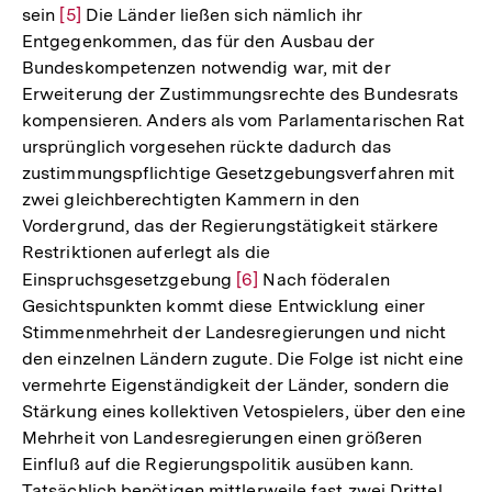
sein
Zur
[5]
Die Länder ließen sich nämlich ihr
Entgegenkommen, das für den Ausbau der
Auflösung
Bundeskompetenzen notwendig war, mit der
der
Erweiterung der Zustimmungsrechte des Bundesrats
Fußnote
kompensieren. Anders als vom Parlamentarischen Rat
ursprünglich vorgesehen rückte dadurch das
zustimmungspflichtige Gesetzgebungsverfahren mit
zwei gleichberechtigten Kammern in den
Vordergrund, das der Regierungstätigkeit stärkere
Restriktionen auferlegt als die
Einspruchsgesetzgebung
Zur
[6]
Nach föderalen
Gesichtspunkten kommt diese Entwicklung einer
Auflösung
Stimmenmehrheit der Landesregierungen und nicht
der
den einzelnen Ländern zugute. Die Folge ist nicht eine
Fußnote
vermehrte Eigenständigkeit der Länder, sondern die
Stärkung eines kollektiven Vetospielers, über den eine
Mehrheit von Landesregierungen einen größeren
Einfluß auf die Regierungspolitik ausüben kann.
Tatsächlich benötigen mittlerweile fast zwei Drittel