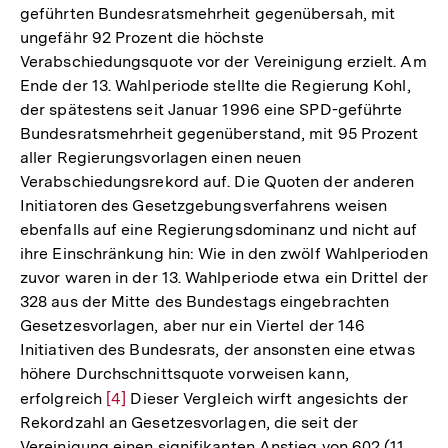
geführten Bundesratsmehrheit gegenübersah, mit
ungefähr 92 Prozent die höchste
Verabschiedungsquote vor der Vereinigung erzielt. Am
Ende der 13. Wahlperiode stellte die Regierung Kohl,
der spätestens seit Januar 1996 eine SPD-geführte
Bundesratsmehrheit gegenüberstand, mit 95 Prozent
aller Regierungsvorlagen einen neuen
Verabschiedungsrekord auf. Die Quoten der anderen
Initiatoren des Gesetzgebungsverfahrens weisen
ebenfalls auf eine Regierungsdominanz und nicht auf
ihre Einschränkung hin: Wie in den zwölf Wahlperioden
zuvor waren in der 13. Wahlperiode etwa ein Drittel der
328 aus der Mitte des Bundestags eingebrachten
Gesetzesvorlagen, aber nur ein Viertel der 146
Initiativen des Bundesrats, der ansonsten eine etwas
höhere Durchschnittsquote vorweisen kann,
erfolgreich
Zur
[4]
Dieser Vergleich wirft angesichts der
Rekordzahl an Gesetzesvorlagen, die seit der
Auflösung
Vereinigung einen signifikanten Anstieg von 602 (11.