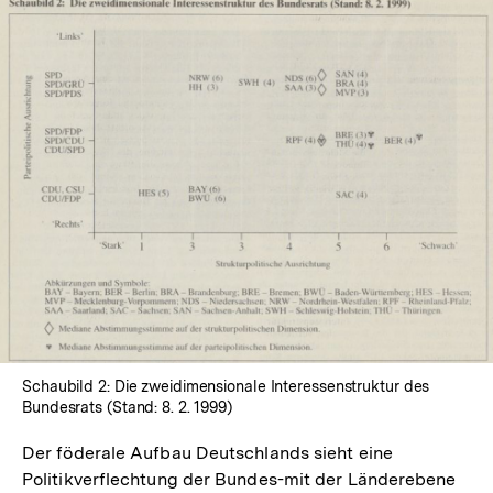
In
Lightbox
öffnen
Schaubild 2: Die zweidimensionale Interessenstruktur des
Bundesrats (Stand: 8. 2. 1999)
Der föderale Aufbau Deutschlands sieht eine
Politikverflechtung der Bundes-mit der Länderebene