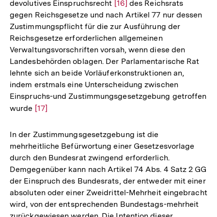
devolutives Einspruchsrecht
Zur
[16]
des Reichsrats
gegen Reichsgesetze und nach Artikel 77 nur dessen
Auflösung
Zustimmungspflicht für die zur Ausführung der
der
Reichsgesetze erforderlichen allgemeinen
Fußnote
Verwaltungsvorschriften vorsah, wenn diese den
Landesbehörden oblagen. Der Parlamentarische Rat
lehnte sich an beide Vorläuferkonstruktionen an,
indem erstmals eine Unterscheidung zwischen
Einspruchs-und Zustimmungsgesetzgebung getroffen
wurde
Zur
[17]
Auflösung
der
In der Zustimmungsgesetzgebung ist die
Fußnote
mehrheitliche Befürwortung einer Gesetzesvorlage
durch den Bundesrat zwingend erforderlich.
Demgegenüber kann nach Artikel 74 Abs. 4 Satz 2 GG
der Einspruch des Bundesrats, der entweder mit einer
absoluten oder einer Zweidrittel-Mehrheit eingebracht
wird, von der entsprechenden Bundestags-mehrheit
zurückgewiesen werden. Die Intention dieser