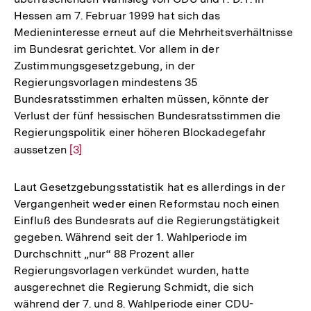
Hessen am 7. Februar 1999 hat sich das
der
Medieninteresse erneut auf die Mehrheitsverhältnisse
Fußnote
im Bundesrat gerichtet. Vor allem in der
Zustimmungsgesetzgebung, in der
Regierungsvorlagen mindestens 35
Bundesratsstimmen erhalten müssen, könnte der
Verlust der fünf hessischen Bundesratsstimmen die
Regierungspolitik einer höheren Blockadegefahr
aussetzen
Zur
[3]
Auflösung
der
Laut Gesetzgebungsstatistik hat es allerdings in der
Fußnote
Vergangenheit weder einen Reformstau noch einen
Einfluß des Bundesrats auf die Regierungstätigkeit
gegeben. Während seit der 1. Wahlperiode im
Durchschnitt „nur“ 88 Prozent aller
Regierungsvorlagen verkündet wurden, hatte
ausgerechnet die Regierung Schmidt, die sich
während der 7. und 8. Wahlperiode einer CDU-