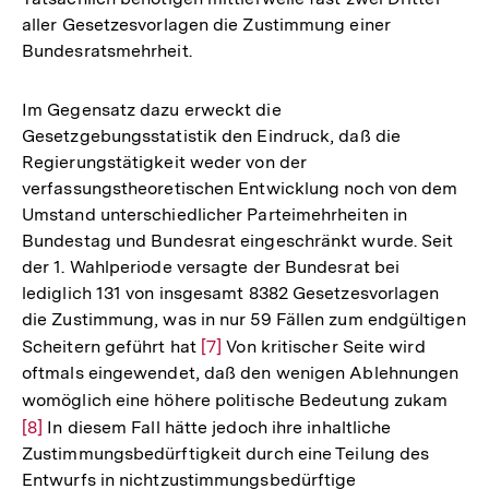
aller Gesetzesvorlagen die Zustimmung einer
Bundesratsmehrheit.
Im Gegensatz dazu erweckt die
Gesetzgebungsstatistik den Eindruck, daß die
Regierungstätigkeit weder von der
verfassungstheoretischen Entwicklung noch von dem
Umstand unterschiedlicher Parteimehrheiten in
Bundestag und Bundesrat eingeschränkt wurde. Seit
der 1. Wahlperiode versagte der Bundesrat bei
lediglich 131 von insgesamt 8382 Gesetzesvorlagen
die Zustimmung, was in nur 59 Fällen zum endgültigen
Scheitern geführt hat
Zur
[7]
Von kritischer Seite wird
oftmals eingewendet, daß den wenigen Ablehnungen
Auflösung
womöglich eine höhere politische Bedeutung zukam
Zur
der
[8]
In diesem Fall hätte jedoch ihre inhaltliche
Aufl
Fußnote
Zustimmungsbedürftigkeit durch eine Teilung des
der
Entwurfs in nichtzustimmungsbedürftige
Fußn