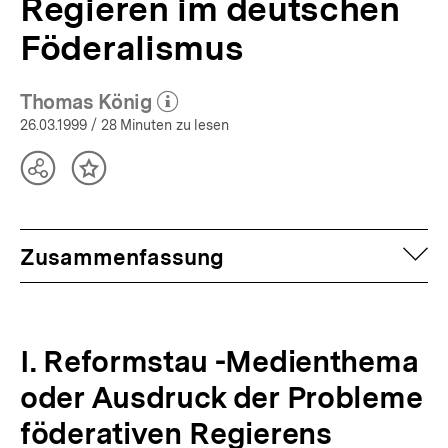
Regieren im deutschen
Föderalismus
Thomas König
(Mehr zum Autor)
öffnen
26.03.1999
/ 28 Minuten zu lesen
Teilen
Inhalt
Optionen
merken
anzeigen
auf
Zusammenfassung
I. Reformstau -Medienthema
oder Ausdruck der Probleme
föderativen Regierens