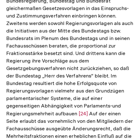
Bundesregierung, Bundestag und Bundesrat
gleichermaßen Gesetzesvorlagen in das Einspruchs-
und Zustimmungsverfahren einbringen können.
Zweitens werden sowohl Regierungsvorlagen als auch
die Initiativen aus der Mitte des Bundestags bzw.
Bundesrats im Plenum des Bundestags und in seinen
Fachausschüssen beraten, die proportional zur
Fraktionsstärke besetzt sind. Und drittens kann die
Regierung ihre Vorschläge aus dem
Gesetzgebungsverfahren nicht zurückziehen, so daß
der Bundestag „Herr des Verfahrens“ bleibt. Im
Bundestag resultiert die hohe Erfolgsquote von
Regierungsvorlagen vielmehr aus den Grundzügen
parlamentarischer Systeme, die auf einer
gegenseitigen Abhängigkeit von Parlaments-und
Regierungsmehrheit aufbauen
Zur
[24]
Auf der einen
Seite erlaubt das vornehmlich von den Mitgliedern der
Auflösung
Fachausschüsse ausgeübte Änderungsrecht, daß die
der
Mehrheitsfraktionen einen erheblichen Einfluß auf die
Fußnote