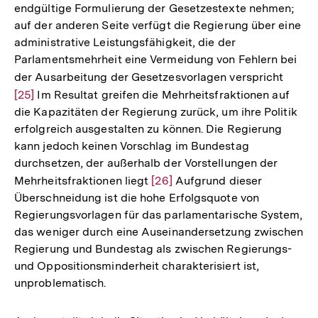
endgültige Formulierung der Gesetzestexte nehmen;
auf der anderen Seite verfügt die Regierung über eine
administrative Leistungsfähigkeit, die der
Parlamentsmehrheit eine Vermeidung von Fehlern bei
der Ausarbeitung der Gesetzesvorlagen verspricht
Zur
[25]
Im Resultat greifen die Mehrheitsfraktionen auf
Auflö
die Kapazitäten der Regierung zurück, um ihre Politik
der
erfolgreich ausgestalten zu können. Die Regierung
Fußno
kann jedoch keinen Vorschlag im Bundestag
durchsetzen, der außerhalb der Vorstellungen der
Mehrheitsfraktionen liegt
Zur
[26]
Aufgrund dieser
Überschneidung ist die hohe Erfolgsquote von
Auflösung
Regierungsvorlagen für das parlamentarische System,
der
das weniger durch eine Auseinandersetzung zwischen
Fußnote
Regierung und Bundestag als zwischen Regierungs-
und Oppositionsminderheit charakterisiert ist,
unproblematisch.