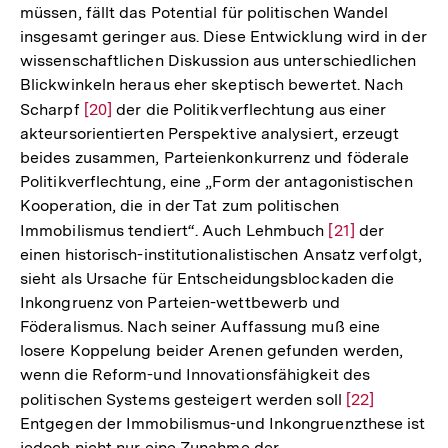
müssen, fällt das Potential für politischen Wandel
insgesamt geringer aus. Diese Entwicklung wird in der
wissenschaftlichen Diskussion aus unterschiedlichen
Blickwinkeln heraus eher skeptisch bewertet. Nach
Scharpf
Zur
[20]
der die Politikverflechtung aus einer
akteursorientierten Perspektive analysiert, erzeugt
Auflösung
beides zusammen, Parteienkonkurrenz und föderale
der
Politikverflechtung, eine „Form der antagonistischen
Fußnote
Kooperation, die in der Tat zum politischen
Immobilismus tendiert“. Auch Lehmbuch
Zur
[21]
der
einen historisch-institutionalistischen Ansatz verfolgt,
Auflösung
sieht als Ursache für Entscheidungsblockaden die
der
Inkongruenz von Parteien-wettbewerb und
Fußnote
Föderalismus. Nach seiner Auffassung muß eine
losere Koppelung beider Arenen gefunden werden,
wenn die Reform-und Innovationsfähigkeit des
politischen Systems gesteigert werden soll
Zur
[22]
Entgegen der Immobilismus-und Inkongruenzthese ist
Auflösung
jedoch nicht nur eine Zunahme der