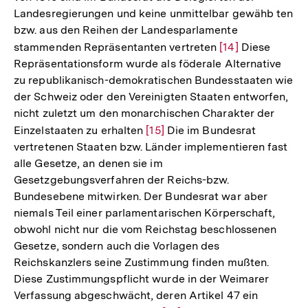
Landesregierungen und keine unmittelbar gewähb ten
bzw. aus den Reihen der Landesparlamente
stammenden Repräsentanten vertreten
Zur
[14]
Diese
Repräsentationsform wurde als föderale Alternative
Auflösung
zu republikanisch-demokratischen Bundesstaaten wie
der
der Schweiz oder den Vereinigten Staaten entworfen,
Fußnote
nicht zuletzt um den monarchischen Charakter der
Einzelstaaten zu erhalten
Zur
[15]
Die im Bundesrat
vertretenen Staaten bzw. Länder implementieren fast
Auflösung
alle Gesetze, an denen sie im
der
Gesetzgebungsverfahren der Reichs-bzw.
Fußnote
Bundesebene mitwirken. Der Bundesrat war aber
niemals Teil einer parlamentarischen Körperschaft,
obwohl nicht nur die vom Reichstag beschlossenen
Gesetze, sondern auch die Vorlagen des
Reichskanzlers seine Zustimmung finden mußten.
Diese Zustimmungspflicht wurde in der Weimarer
Verfassung abgeschwächt, deren Artikel 47 ein