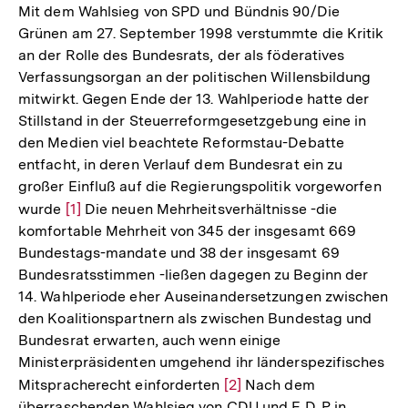
Mit dem Wahlsieg von SPD und Bündnis 90/Die
Grünen am 27. September 1998 verstummte die Kritik
an der Rolle des Bundesrats, der als föderatives
Verfassungsorgan an der politischen Willensbildung
mitwirkt. Gegen Ende der 13. Wahlperiode hatte der
Stillstand in der Steuerreformgesetzgebung eine in
den Medien viel beachtete Reformstau-Debatte
entfacht, in deren Verlauf dem Bundesrat ein zu
großer Einfluß auf die Regierungspolitik vorgeworfen
wurde
Zur
[1]
Die neuen Mehrheitsverhältnisse -die
komfortable Mehrheit von 345 der insgesamt 669
Auflösung
Bundestags-mandate und 38 der insgesamt 69
der
Bundesratsstimmen -ließen dagegen zu Beginn der
Fußnote
14. Wahlperiode eher Auseinandersetzungen zwischen
den Koalitionspartnern als zwischen Bundestag und
Bundesrat erwarten, auch wenn einige
Ministerpräsidenten umgehend ihr länderspezifisches
Mitspracherecht einforderten
Zur
[2]
Nach dem
überraschenden Wahlsieg von CDU und F. D. P. in
Auflösung