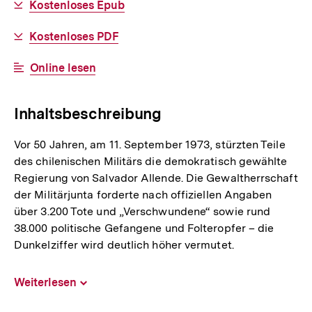
Download-
Kostenloses Epub
Link:
Download-
Kostenloses PDF
Link:
Interner
Online lesen
Link:
Inhaltsbeschreibung
Vor 50 Jahren, am 11. September 1973, stürzten Teile
des chilenischen Militärs die demokratisch gewählte
Regierung von Salvador Allende. Die Gewaltherrschaft
der Militärjunta forderte nach offiziellen Angaben
über 3.200 Tote und „Verschwundene“ sowie rund
38.000 politische Gefangene und Folteropfer – die
Dunkelziffer wird deutlich höher vermutet.
Weiterlesen
Inhalt
aufklappen