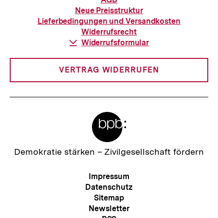
zur
Neue Preisstruktur
Bestellung
Lieferbedingungen und Versandkosten
Widerrufsrecht
Download-
Widerrufsformular
Link:
VERTRAG WIDERRUFEN
Meta-
Links
Zur
Demokratie stärken –
Zivilgesellschaft fördern
Startseite
der
Meta-
Impressum
bpb
Navigation
Datenschutz
Sitemap
Newsletter