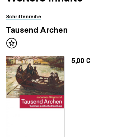
Inhaltskarousell
Inhaltskarussell
Schriftenreihe
für
überspringen
Tausend Archen
weitere
Inhalte
Inhalt
merken
5,00 €