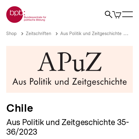
Direkt
Zur Startseite der bpb
zum
0
Artikel
Sho
Seiteninhalt
im
Naviga
Suche
springen
War
öffne
öffnen
öff
Pfadnavigation
Chile
Brotkrümelnavigation
Shop
Zeitschriften
Aus Politik und Zeitgeschichte
Aus 
|
bpb.de
Chile
Aus Politik und Zeitgeschichte 35-
36/2023