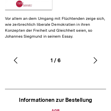
Vor allem an dem Umgang mit Flüchtenden zeige sich,
wie zerbrechlich liberale Demokratien in ihren
Konzepten der Freiheit und Gleichheit seien, so
Johannes Siegmund in seinem Essay.
1
/
6
Vorherigen
Nächs
Karussellinhalt
von
Inhalt
Inhalt
anzeigen
anzei
Informationen zur Bestellung
Informationen
AGB