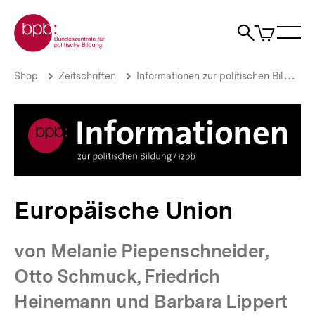
Direkt
Zur Startseite der bpb
zum
0
Artikel
Sho
Seiteninhalt
im
Naviga
Suche
springen
War
öffne
öffnen
öff
Pfadnavigation
Europäische
Brotkrümelnavigation
Shop
Zeitschriften
Informationen zur politischen Bildung
Union
|
bpb.de
Europäische Union
von Melanie Piepenschneider,
Otto Schmuck, Friedrich
Heinemann und Barbara Lippert