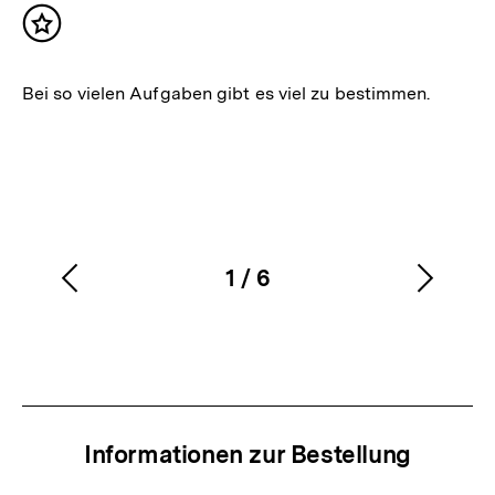
Inhalt
merken
Bei so vielen Aufgaben gibt es viel zu bestimmen.
1
/
6
Vorherigen
Nächs
Karussellinhalt
von
Inhalt
Inhalt
anzeigen
anzei
Informationen zur Bestellung