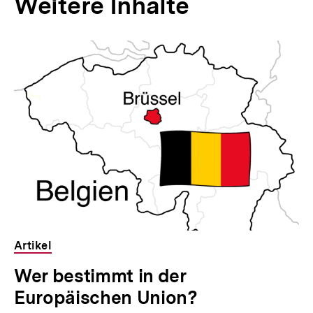
Weitere Inhalte
Inhaltskarousell
Inhaltskarussell
für
überspringen
weitere
Inhalte
Artikel
Wer bestimmt in der
Europäischen Union?