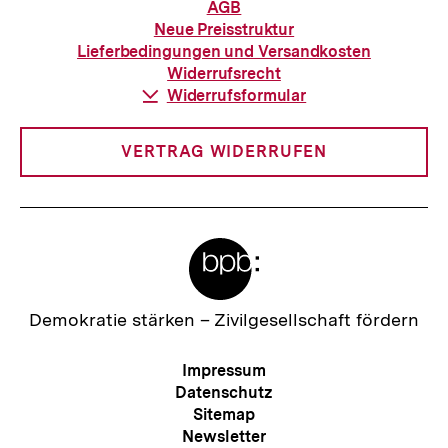
Informationen
AGB
zur
Neue Preisstruktur
Bestellung
Lieferbedingungen und Versandkosten
Widerrufsrecht
Download-
Widerrufsformular
Link:
VERTRAG WIDERRUFEN
Meta-
Links
Zur
Demokratie stärken –
Zivilgesellschaft fördern
Startseite
der
Meta-
Impressum
bpb
Navigation
Datenschutz
Sitemap
Newsletter