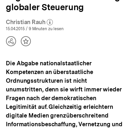
globaler Steuerung
Christian Rauh
(Mehr zum Autor)
öffnen
15.04.2015
/ 9 Minuten zu lesen
Teilen
Inhalt
Optionen
merken
anzeigen
Die Abgabe nationalstaatlicher
Kompetenzen an überstaatliche
Ordnungsstrukturen ist nicht
unumstritten, denn sie wirft immer wieder
Fragen nach der demokratischen
Legitimität auf. Gleichzeitig erleichtern
digitale Medien grenzüberschreitend
Informationsbeschaffung, Vernetzung und