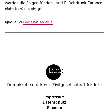
werden die Folgen für den Land-Fußabdruck Europas
nicht berücksichtigt.
Quelle:
Externer
Bodenatlas 2015
Link:
Fussnoten
Meta-
Links
Zur
Demokratie stärken –
Zivilgesellschaft fördern
Startseite
der
Meta-
Impressum
bpb
Navigation
Datenschutz
Sitemap