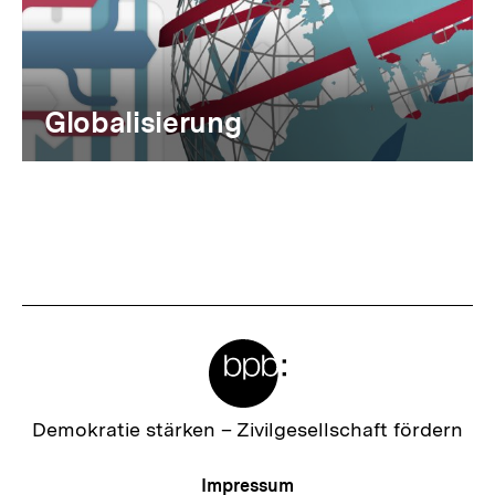
Globalisierung
Meta-
Links
Zur
Demokratie stärken –
Zivilgesellschaft fördern
Startseite
der
Meta-
Impressum