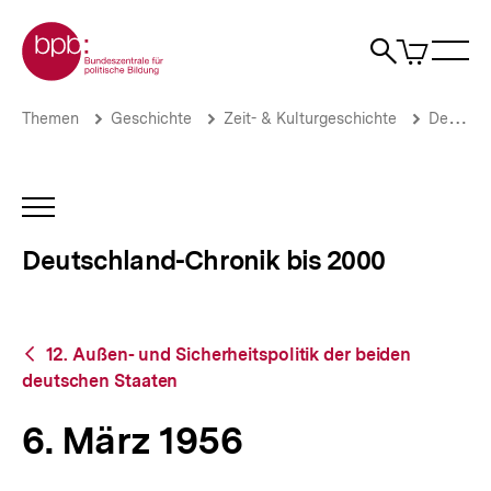
Direkt
Zur Startseite der bpb
zum
0
Artikel
Sho
Seiteninhalt
im
Naviga
Suche
springen
War
öffne
öffnen
öff
Pfadnavigation
6.
Brotkrümelnavigation
Themen
Geschichte
Zeit- & Kulturgeschichte
Deutschland-Chronik bis 2000
März
1956
|
Deutschland-
INHALTSNAVIGATION
Chronik
ÖFFNEN
bis
Deutschland-Chronik bis 2000
2000
|
bpb.de
Zurück
12. Außen- und Sicherheitspolitik der beiden
zur
deutschen Staaten
Übersicht
6. März 1956