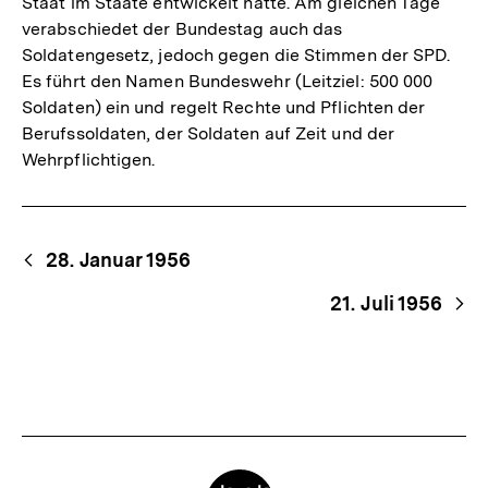
Staat im Staate entwickelt hatte. Am gleichen Tage
verabschiedet der Bundestag auch das
Soldatengesetz, jedoch gegen die Stimmen der SPD.
Es führt den Namen Bundeswehr (Leitziel: 500 000
Soldaten) ein und regelt Rechte und Pflichten der
Berufssoldaten, der Soldaten auf Zeit und der
Wehrpflichtigen.
Begriffsnavigation
Content-
28. Januar 1956
Navigation
21. Juli 1956