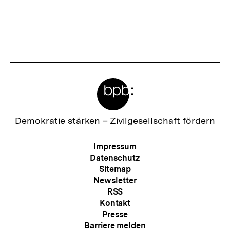
Meta-
Links
Zur
Demokratie stärken –
Zivilgesellschaft fördern
Startseite
der
Meta-
Impressum
bpb
Navigation
Datenschutz
Sitemap
Newsletter
RSS
Kontakt
Presse
Barriere melden