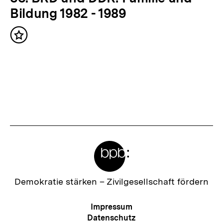
Bildung 1982 - 1989
Inhalt
merken
Meta-
Links
Zur
Demokratie stärken –
Zivilgesellschaft fördern
Startseite
der
Meta-
Impressum
bpb
Navigation
Datenschutz