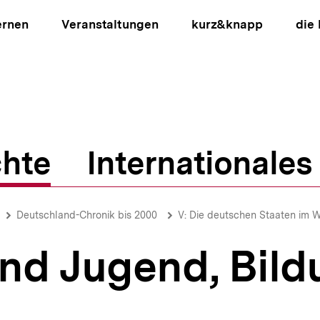
ernen
Veranstaltungen
kurz&knapp
die
hte
Internationales
ion
Deutschland-Chronik bis 2000
V: Die deutschen Staaten im 
und Jugend, Bil
alt