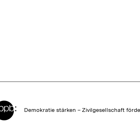
Zur
Demokratie stärken –
Zivilgesellschaft förd
Startseite
der
bpb