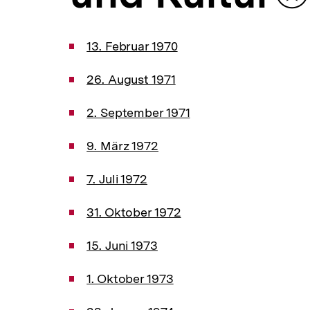
Chronik
a
me
bis
t
2000
i
|
13. Februar 1970
o
bpb.de
n
26. August 1971
2. September 1971
9. März 1972
7. Juli 1972
31. Oktober 1972
15. Juni 1973
1. Oktober 1973