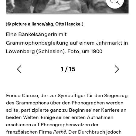
Zur
Gale
(© picture-alliance/akg, Otto Haeckel)
Eine Bänkelsängerin mit
Grammophonbegleitung auf einem Jahrmarkt in
Löwenberg (Schlesien). Foto, um 1900
1
/
15
Vorherigen
Nächs
Karussellinhalt
von
Inhalt
Inhalt
anzeigen
anzei
Enrico Caruso, der zur Symbolfigur für den Siegeszug
des Grammophons über den Phonographen werden
sollte, partizipierte ganz zu Beginn seiner Karriere an
beiden Welten. Einige seiner ersten Aufnahmen
erschienen auf Phonographenwalzen der
französischen Firma
Pathé
. Der Durchbruch jedoch