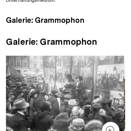
Unterhaltungsmedium.
Galerie: Grammophon
Galerie: Grammophon
Inhaltskarussell
überspringen
Zur
Zur
Galerieansicht
Gale