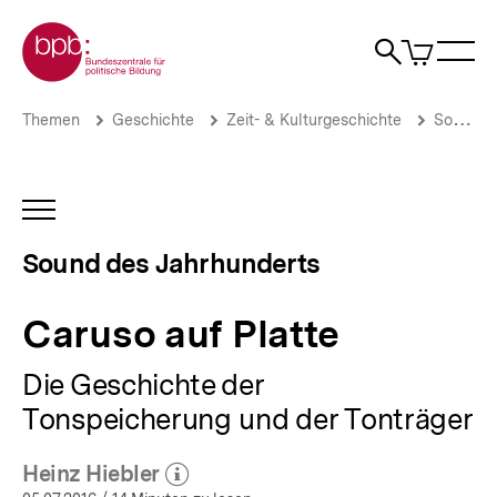
Direkt
Zur Startseite der bpb
zum
0
Artikel
Sho
Seiteninhalt
im
Naviga
Suche
springen
War
öffne
öffnen
öff
Pfadnavigation
Caruso
Brotkrümelnavigation
Themen
Geschichte
Zeit- & Kulturgeschichte
Sound des Jahrhunderts
auf
Platte
|
Sound
INHALTSNAVIGATION
des
ÖFFNEN
Jahrhunderts
Sound des Jahrhunderts
|
bpb.de
Caruso auf Platte
Die Geschichte der
Tonspeicherung und der Tonträger
Heinz Hiebler
(Mehr zum Autor)