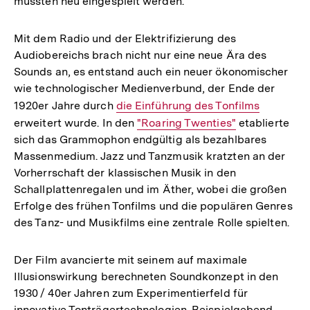
mussten neu eingespielt werden.
Mit dem Radio und der Elektrifizierung des
Audiobereichs brach nicht nur eine neue Ära des
Sounds an, es entstand auch ein neuer ökonomischer
wie technologischer Medienverbund, der Ende der
1920er Jahre durch
Interner
die Einführung des Tonfilms
erweitert wurde. In den
Link:
Interner
"Roaring Twenties"
etablierte
sich das Grammophon endgültig als bezahlbares
Link:
Massenmedium. Jazz und Tanzmusik kratzten an der
Vorherrschaft der klassischen Musik in den
Schallplattenregalen und im Äther, wobei die großen
Erfolge des frühen Tonfilms und die populären Genres
des Tanz- und Musikfilms eine zentrale Rolle spielten.
Der Film avancierte mit seinem auf maximale
Illusionswirkung berechneten Soundkonzept in den
1930 / 40er Jahren zum Experimentierfeld für
innovative Tonträgertechnologien. Beispielgebend