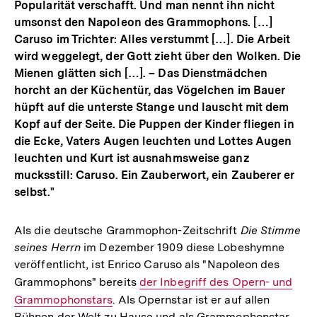
Popularität verschafft. Und man nennt ihn nicht
umsonst den Napoleon des Grammophons. […]
Caruso im Trichter: Alles verstummt […]. Die Arbeit
wird weggelegt, der Gott zieht über den Wolken. Die
Mienen glätten sich […]. – Das Dienstmädchen
horcht an der Küchentür, das Vögelchen im Bauer
hüpft auf die unterste Stange und lauscht mit dem
Kopf auf der ­Seite. Die Puppen der Kinder fliegen in
die Ecke, Vaters Augen leuchten und Lottes Augen
leuchten und Kurt ist ausnahmsweise ganz
mucksstill: Caruso. Ein Zauberwort, ein Zauberer er
selbst."
Als die deutsche Grammophon-Zeitschrift
Die Stimme
seines Herrn
im Dezember 1909 diese Lobeshymne
veröffentlicht, ist Enrico Caruso als "Napoleon des
Grammophons" bereits
Interner
der Inbegriff des Opern- und
Grammophonstars
. Als Opernstar ist er auf allen
Link:
Bühnen der Welt zu Hause und als Grammophonstar