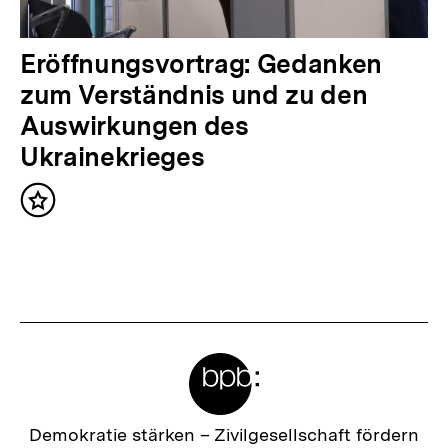
t
:
N
Eröffnungsvortrag: Gedanken
ä
zum Verständnis und zu den
c
Auswirkungen des
h
Ukrainekrieges
s
Inhalt
t
merken
e
r
I
n
Meta-
h
Links
a
l
Zur
Demokratie stärken –
Zivilgesellschaft fördern