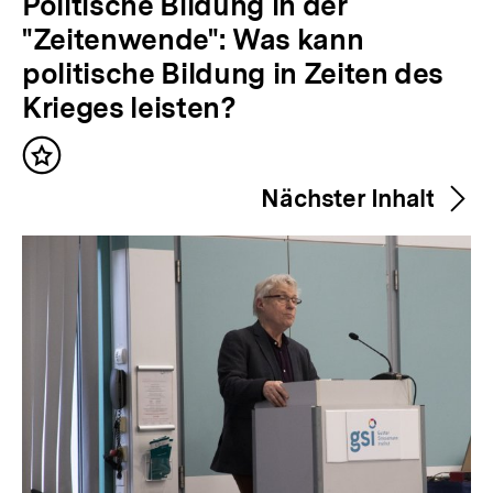
V
Politische Bildung in der
o
"Zeitenwende": Was kann
r
politische Bildung in Zeiten des
h
Krieges leisten?
e
Inhalt
r
merken
Nächster Inhalt
i
g
e
r
I
n
h
a
l