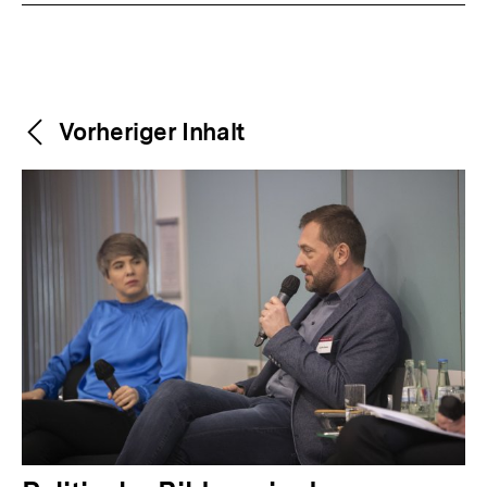
Weitere
Content-
Vorheriger Inhalt
Navigation
Inhalte