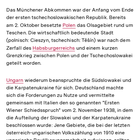
Das Münchener Abkommen war der Anfang vom Ende
der ersten tschechoslowakischen Republik. Bereits
am 2. Oktober besetzte
Interner
Polen
das Olsagebiet rund um
Teschen. Die wirtschaftlich bedeutende Stadt
Link:
(polnisch: Cieszyn, tschechisch: Těšín) war nach dem
Zerfall des
Interner
Habsburgerreichs
und einem kurzen
Grenzkrieg zwischen Polen und der Tschechoslowakei
Link:
geteilt worden.
Interner
Ungarn
wiederum beanspruchte die Südslowakei und
die Karpatenukraine für sich. Deutschland machte
Link:
sich die Forderungen zu Nutze und vermittelte
gemeinsam mit Italien den so genannten "Ersten
Wiener Schiedsspruch" vom 2. November 1938, in dem
die Aufteilung der Slowakei und der Karpatenukraine
beschlossen wurde: Jene Gebiete, die bei der letzten
österreich-ungarischen Volkszählung von 1910 eine