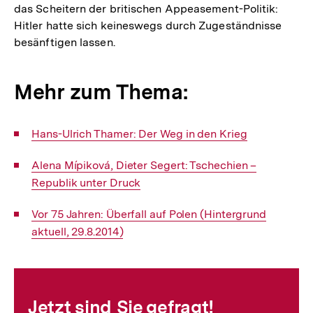
das Scheitern der britischen Appeasement-Politik:
Hitler hatte sich keineswegs durch Zugeständnisse
besänftigen lassen.
Mehr zum Thema:
Interner
Hans-Ulrich Thamer: Der Weg in den Krieg
Link:
Interner
Alena Mípiková, Dieter Segert: Tschechien –
Link:
Republik unter Druck
Interner
Vor 75 Jahren: Überfall auf Polen (Hintergrund
Link:
aktuell, 29.8.2014)
Fussnoten
Jetzt sind Sie gefragt!