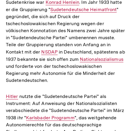
Sudetenkrise war
Interner
Konrad Henlein
. Im Jahr 1933 hatte
er die Gruppierung "
Link:
Interner
Sudetendeutsche Heimatfront
"
gegründet, die sich auf Druck der
Link:
tschechoslowakischen Regierung wegen der
völkischen Konnotation des Namens zwei Jahre später
in "Sudetendeutsche Partei" umbenennen musste.
Teile der Gruppierung standen von Anfang an in
Kontakt mit der
Interner
NSDAP
in Deutschland, spätestens ab
1937 bekannte sie sich offen zum
Link:
Interner
Nationalsozialismus
und forderte von der tschechoslowakischen
Link:
Regierung mehr Autonomie für die Minderheit der
Sudetendeutschen.
Interner
Hitler
nutzte die "Sudetendeutsche Partei" als
Instrument: Auf Anweisung der Nationalsozialisten
Link:
verabschiedete die "Sudetendeutsche Partei" im März
1938 ihr "
Interner
Karlsbader Programm
", das weitgehende
Autonomierechte für das deutschsprachige
Link: