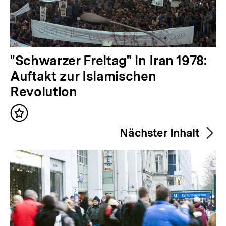
V
"Schwarzer Freitag" in Iran 1978:
o
Auftakt zur Islamischen
r
Revolution
h
Inhalt
e
merken
Nächster Inhalt
r
i
g
e
r
I