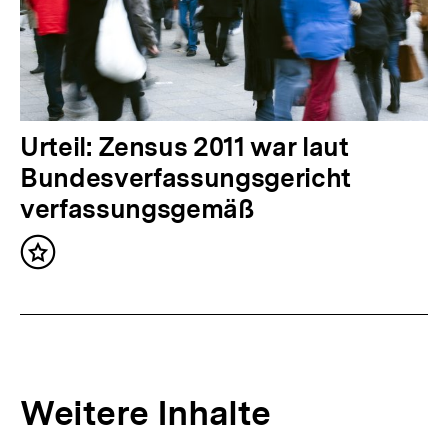
n
h
a
l
t
N
Urteil: Zensus 2011 war laut
:
ä
Bundesverfassungsgericht
c
verfassungsgemäß
h
Inhalt
s
merken
t
e
r
I
Weitere Inhalte
n