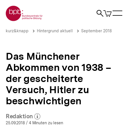
Direkt
Zur Startseite der bpb
zum
0
Artikel
Sho
Seiteninhalt
im
Naviga
Suche
springen
War
öffne
öffnen
öff
Pfadnavigation
Das
Brotkrümelnavigation
kurz&knapp
Hintergrund aktuell
September 2018
Münchener
Abkommen
von
1938
Das Münchener
–
der
Abkommen von 1938 –
gescheiterte
Versuch,
der gescheiterte
Hitler
zu
Versuch, Hitler zu
beschwichtigen
beschwichtigen
|
Hintergrund
aktuell
|
Redaktion
(Mehr zum Autor)
bpb.de
öffnen
25.09.2018
/ 4 Minuten zu lesen