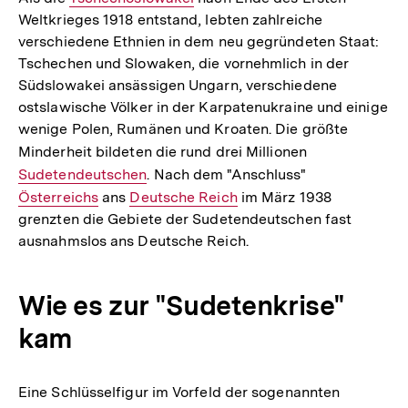
Weltkrieges 1918 entstand, lebten zahlreiche
Link:
verschiedene Ethnien in dem neu gegründeten Staat:
Tschechen und Slowaken, die vornehmlich in der
Südslowakei ansässigen Ungarn, verschiedene
ostslawische Völker in der Karpatenukraine und einige
wenige Polen, Rumänen und Kroaten. Die größte
Minderheit bildeten die rund drei Millionen
Interner
Sudetendeutschen
. Nach dem "Anschluss"
Interner
Link:
Österreichs
ans
Interner
Deutsche Reich
im März 1938
Link:
grenzten die Gebiete der Sudetendeutschen fast
Link:
ausnahmslos ans Deutsche Reich.
Wie es zur "Sudetenkrise"
kam
Eine Schlüsselfigur im Vorfeld der sogenannten