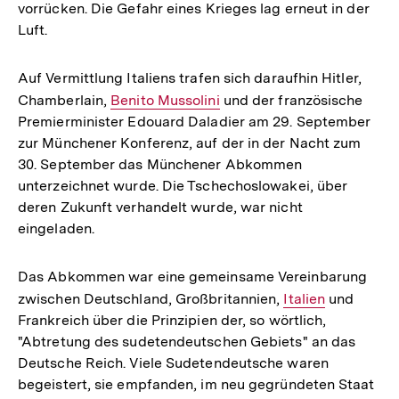
vorrücken. Die Gefahr eines Krieges lag erneut in der
Luft.
Auf Vermittlung Italiens trafen sich daraufhin Hitler,
Chamberlain,
Interner
Benito Mussolini
und der französische
Premierminister Edouard Daladier am 29. September
Link:
zur Münchener Konferenz, auf der in der Nacht zum
30. September das Münchener Abkommen
unterzeichnet wurde. Die Tschechoslowakei, über
deren Zukunft verhandelt wurde, war nicht
eingeladen.
Das Abkommen war eine gemeinsame Vereinbarung
zwischen Deutschland, Großbritannien,
Interner
Italien
und
Frankreich über die Prinzipien der, so wörtlich,
Link:
"Abtretung des sudetendeutschen Gebiets" an das
Deutsche Reich. Viele Sudetendeutsche waren
begeistert, sie empfanden, im neu gegründeten Staat