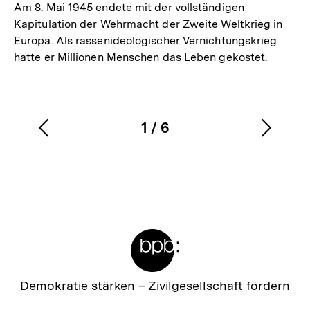
Am 8. Mai 1945 endete mit der vollständigen
Kapitulation der Wehrmacht der Zweite Weltkrieg in
Europa. Als rassenideologischer Vernichtungskrieg
hatte er Millionen Menschen das Leben gekostet.
1
/
6
Vorherigen
Nächs
Karussellinhalt
von
Inhalt
Inhalt
anzeigen
anzei
Meta-
Links
Zur
Demokratie stärken –
Zivilgesellschaft fördern
Startseite