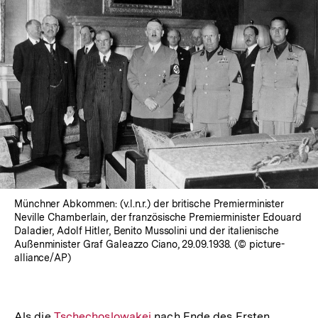
Münchner Abkommen: (v.l.n.r.) der britische Premierminister
Neville Chamberlain, der französische Premierminister Edouard
Daladier, Adolf Hitler, Benito Mussolini und der italienische
Außenminister Graf Galeazzo Ciano, 29.09.1938. (© picture-
alliance/AP)
Als die
Interner
Tschechoslowakei
nach Ende des Ersten