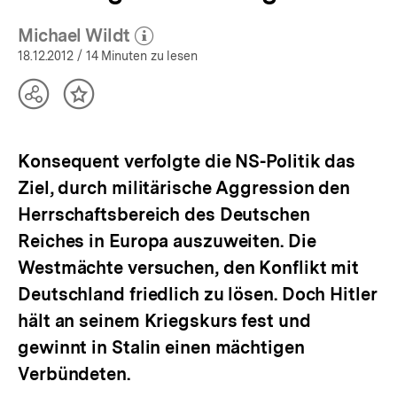
Michael Wildt
(Mehr zum Autor)
öffnen
18.12.2012
/ 14 Minuten zu lesen
Teilen
Inhalt
Optionen
merken
anzeigen
Konsequent verfolgte die NS-Politik das
Ziel, durch militärische Aggression den
Herrschaftsbereich des Deutschen
Reiches in Europa auszuweiten. Die
Westmächte versuchen, den Konflikt mit
Deutschland friedlich zu lösen. Doch Hitler
hält an seinem Kriegskurs fest und
gewinnt in Stalin einen mächtigen
Verbündeten.