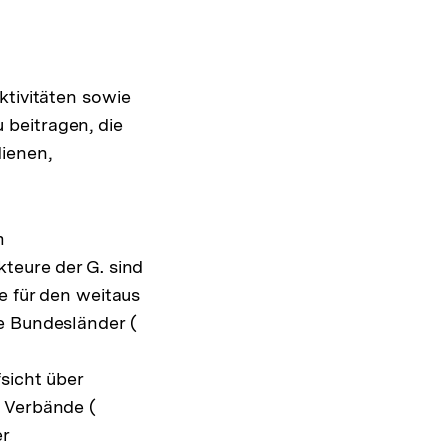
ktivitäten sowie
beitragen, die
dienen,
m
kteure der G. sind
e für den weitaus
e Bundesländer (
Interner
Link:
sicht über
e Verbände (
Interner
er
Link: