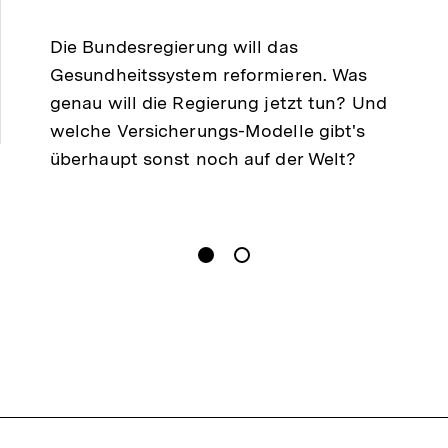
merken
Die Bundesregierung will das
Gesundheitssystem reformieren. Was
genau will die Regierung jetzt tun? Und
welche Versicherungs-Modelle gibt's
überhaupt sonst noch auf der Welt?
gen
Springe zum Inhalt
1
(
Aktueller Inhalt
)
Springe zum Inhalt
2
n