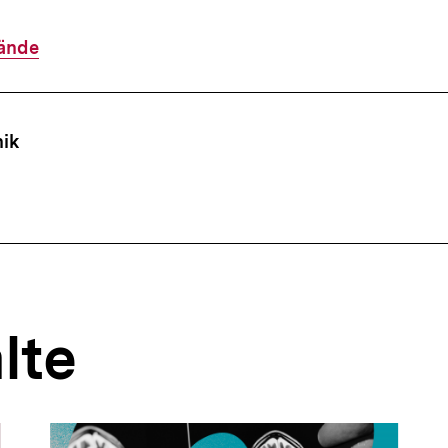
ände
ffsnavigation
ik
lte