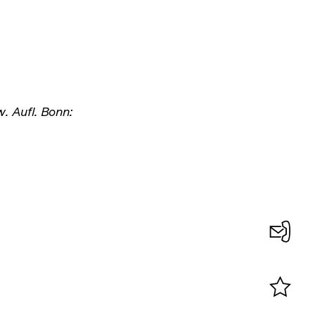
w. Aufl. Bonn:
Konta
0
Merklist