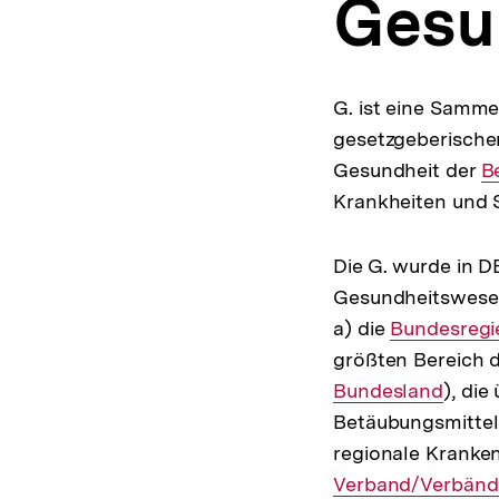
Gesun
a
t
i
o
n
G. ist eine Samme
gesetzgeberische
Gesundheit der
I
B
Krankheiten und 
Li
Die G. wurde in D
Gesundheitswese
a) die
Interner
Bundesregi
größten Bereich d
Link:
Bundesland
), die
Betäubungsmittelg
regionale Kranken
Verband/Verbänd