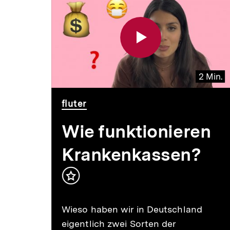
für
überspringen
weitere
Inhalte
2 Min.
Video
Dauer
fluter
2
Min.
Wie funktionieren
n
Krankenkassen?
Inhalt
merken
k
Wieso haben wir in Deutschland
eigentlich zwei Sorten der