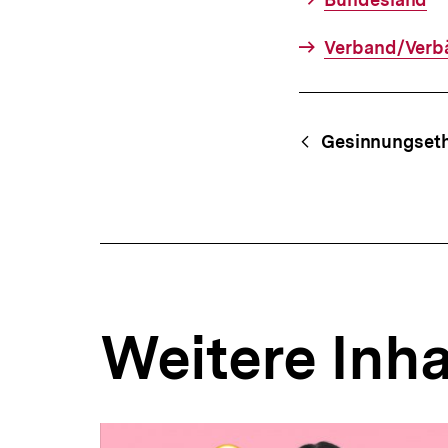
Verband/Verb
Fussnoten
Content-
Begri
Gesinnungseth
Navigation
Weitere Inha
Inhaltskarousell
Inhaltskarussell