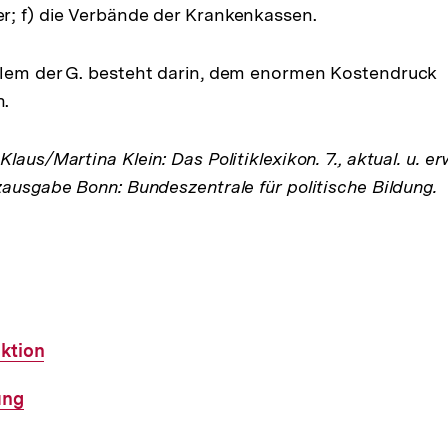
r; f) die Verbände der Krankenkassen.
blem der G. besteht darin, dem enormen Kostendruck
.
laus/Martina Klein: Das Politiklexikon. 7., aktual. u. er
zausgabe Bonn: Bundeszentrale für politische Bildung.
Aktion
ung