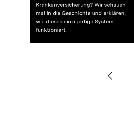
Krankenversicherung? Wir schauen
hren
mal in die Geschichte und erklären,
nem
wie dieses einzigartige System
funktioniert.
r
1
/
2
Karussellinhalt
von
Vorheri
Inhalt
anzeige