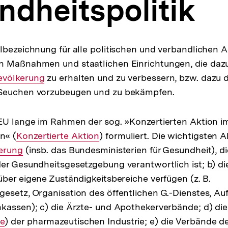
dheitspolitik
lbezeichnung für alle politischen und verbandlichen A
n Maßnahmen und staatlichen Einrichtungen, die dazu 
nterner
evölkerung
zu erhalten und zu verbessern, bzw. dazu 
Seuchen vorzubeugen und zu bekämpfen.
nk:
EU lange im Rahmen der sog. »Konzertierten Aktion i
n« (
Interner
Konzertierte Aktion
) formuliert. Die wichtigsten A
erung
Link:
(insb. das Bundesministerien für Gesundheit), di
er Gesundheitsgesetzgebung verantwortlich ist; b) di
 über eigene Zuständigkeitsbereiche verfügen (z. B.
esetz, Organisation des öffentlichen G.-Dienstes, Auf
kassen); c) die Ärzte- und Apothekerverbände; d) di
e
) der pharmazeutischen Industrie; e) die Verbände d