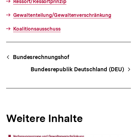
Ressort/Ressortprinzip
Gewaltenteilung/Gewaltenverschränkung
Koalitionsausschuss
Fussnoten
Begriffsnavigation
Content-
Bundesrechnungshof
Navigation
Bundesrepublik Deutschland (DEU)
Weitere Inhalte
Inhaltskarousell
Inhaltskarussell