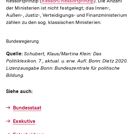
Ressortprinzip (
Link:
Interner
Ressort/Ressortprinzip
). Die Anzahl
der Ministerien ist nicht festgelegt; das Innen-,
Link:
Außen-, Justiz-, Verteidigungs- und Finanzministerium
zählen zu den sog. klassischen Ministerien.
Bundesregierung
Quelle:
Schubert, Klaus/Martina Klein: Das
Politiklexikon. 7., aktual. u. erw. Aufl. Bonn: Dietz 2020.
Lizenzausgabe Bonn: Bundeszentrale für politische
Bildung.
Siehe auch:
Bundesstaat
Exekutive