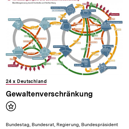
für
überspringen
weitere
Inhalte
24 x Deutschland
Gewaltenverschränkung
Inhalt
merken
Bundestag, Bundesrat, Regierung, Bundespräsident