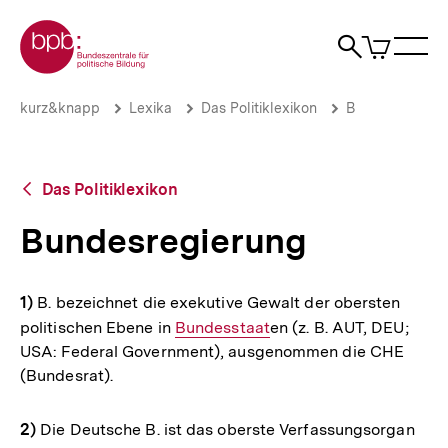
Direkt
Zur Startseite der bpb
zum
0
Artikel
Sho
Seiteninhalt
im
Naviga
Suche
springen
War
öffne
öffnen
öff
Pfadnavigation
Bundesregierung
Brotkrümelnavigation
kurz&knapp
Lexika
Das Politiklexikon
B
|
bpb.de
Zurück
Das Politiklexikon
zur
Übersicht
Bundesregierung
1)
B. bezeichnet die exekutive Gewalt der obersten
politischen Ebene in
Interner
Bundesstaat
en (z. B. AUT, DEU;
USA: Federal Government), ausgenommen die CHE
Link:
(Bundesrat).
2)
Die Deutsche B. ist das oberste Verfassungsorgan