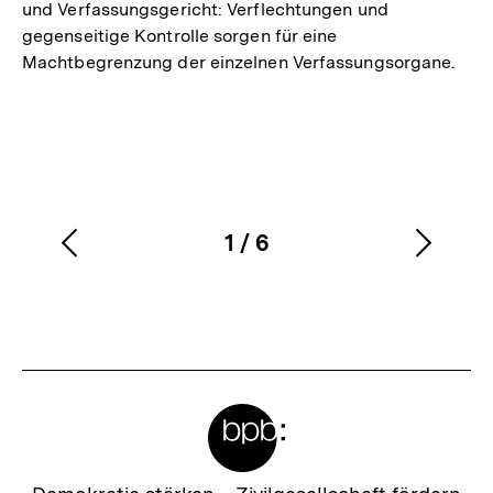
und Verfassungsgericht: Verflechtungen und
gegenseitige Kontrolle sorgen für eine
Machtbegrenzung der einzelnen Verfassungsorgane.
1
/
6
Vorherigen
Nächs
Karussellinhalt
von
Inhalt
Inhalt
anzeigen
anzei
Meta-
Links