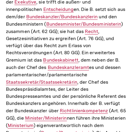
der
Interner
Exekutive
, sie trifft die außen- und
innenpolitischen
Link:
Interner
Entscheidung
en. Die B. setzt sich aus
dem/der
Interner
Bundeskanzler/Bundeskanzlerin
Link:
und den
Bundesministern (
Link:
Interner
Bundesminister/Bundesministerin
)
zusammen (Art. 62 GG); sie hat das
Link:
Interner
Recht
,
Gesetzesinitiativen zu ergreifen (Art. 76 GG), und
Link:
verfügt über das Recht zum Erlass von
Rechtsverordnungen (Art. 80 GG). Ein erweitertes
Gremium ist das
Interner
Bundeskabinett
, dem neben der B.
auch der Chef des
Link:
Interner
Bundeskanzleramt
es und dessen
parlamentarischer/parlamentarische
Link:
Interner
Staatssekretär/Staatssekretärin
, der Chef des
Link:
Bundespräsidialamtes, der Leiter des
Bundespresseamtes und der persönliche Referent des
Bundeskanzlers angehören. Innerhalb der B. verfügt
der Bundeskanzler über
Interner
Richtlinienkompetenz
(Art. 65
GG), die
Interner
Minister/Ministerin
Link:
nen führen ihre Ministerien
(
Interner
Ministerium
Link:
) eigenverantwortlich nach dem