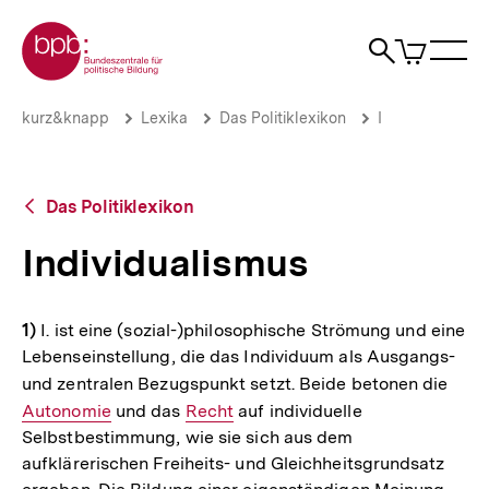
Direkt
Zur Startseite der bpb
zum
0
Artikel
Sho
Seiteninhalt
im
Naviga
Suche
springen
War
öffne
öffnen
öff
Pfadnavigation
Individualismus
Brotkrümelnavigation
kurz&knapp
Lexika
Das Politiklexikon
I
|
bpb.de
Zurück
Das Politiklexikon
zur
Übersicht
Individualismus
1)
I. ist eine (sozial-)philosophische Strömung und eine
Lebenseinstellung, die das Individuum als Ausgangs-
und zentralen Bezugspunkt setzt. Beide betonen die
Inter
Autonomie
und das
Interner
Recht
auf individuelle
Link:
Selbstbestimmung, wie sie sich aus dem
Link:
aufklärerischen Freiheits- und Gleichheitsgrundsatz