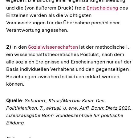
ergeben. Die Bildung einer eigenständigen Meinung
und die (von äußerem Druck) freie
Interner
Entscheidung
des
Einzelnen werden als die wichtigsten
Link:
Voraussetzungen für die Übernahme persönlicher
Verantwortung angesehen.
2)
In den
Interner
Sozialwissenschaften
ist der methodische I.
ein wissenschaftstheoretisches Postulat, nach dem
Link:
alle sozialen Ereignisse und Erscheinungen nur auf der
Basis individuellen Verhaltens und den gegenseitigen
Beziehungen zwischen Individuen erklärt werden
können.
Quelle:
Schubert, Klaus/Martina Klein: Das
Politiklexikon. 7., aktual. u. erw. Aufl. Bonn: Dietz 2020.
Lizenzausgabe Bonn: Bundeszentrale für politische
Bildung.