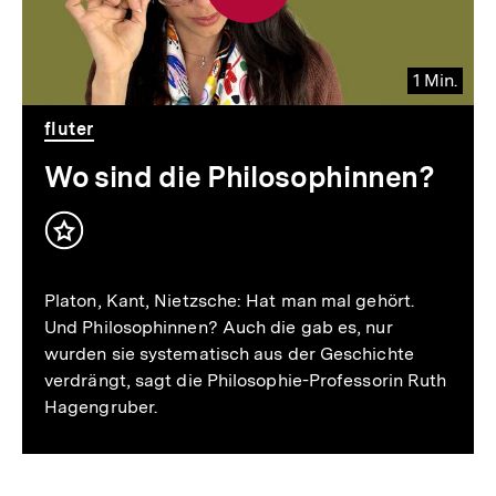
1 Min.
Video
Dauer
fluter
1
Min.
Wo sind die Philosophinnen?
Inhalt
merken
Platon, Kant, Nietzsche: Hat man mal gehört.
Und Philosophinnen? Auch die gab es, nur
wurden sie systematisch aus der Geschichte
verdrängt, sagt die Philosophie-Professorin Ruth
Hagengruber.