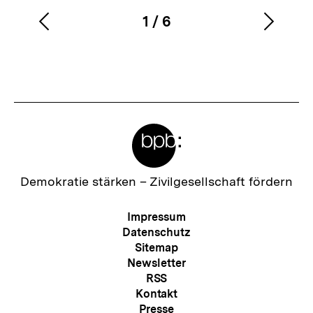
1
/
6
Vorherigen
Nächs
Karussellinhalt
von
Inhalt
Inhalt
anzeigen
anzei
Meta-
Links
Zur
Demokratie stärken –
Zivilgesellschaft fördern
Startseite
der
Meta-
Impressum
bpb
Navigation
Datenschutz
Sitemap
Newsletter
RSS
Kontakt
Presse