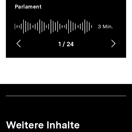
Thematik
Audio
Dauer
Inhaltskarussell
Parlament
3
überspringen
Min.
3 Min.
1
/
24
Vorherigen
Nächs
Karussellinhalt
von
Inhalt
Inhalt
anzeigen
anzei
Weitere Inhalte