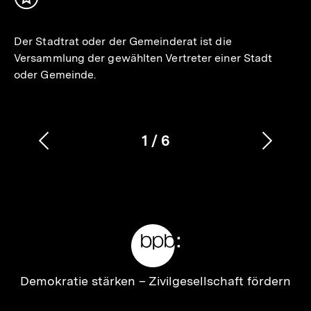
Inhalt
merken
Der Stadtrat oder der Gemeinderat ist die
Versammlung der gewählten Vertreter einer Stadt
oder Gemeinde.
1
/
6
Vorherigen
Nächs
Karussellinhalt
von
Inhalt
Inhalt
anzeigen
anzei
Meta-
Links
Zur
Demokratie stärken –
Zivilgesellschaft fördern
Startseite
der