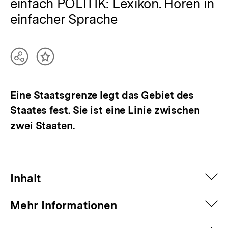
einfach POLITIK: Lexikon. Hören in
einfacher Sprache
Teilen
Inhalt
Optionen
merken
anzeigen
Eine Staatsgrenze legt das Gebiet des
Staates fest. Sie ist eine Linie zwischen
zwei Staaten.
auf
Inhalt
auf
Mehr Informationen