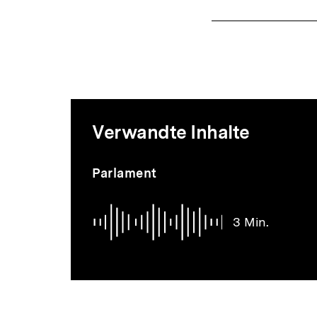
Mediatheksi
Verwandte Inhalte
zur
Inhaltskarussell
Audio
Dauer
Parlament
überspringen
3
Min.
Thematik
3 Min.