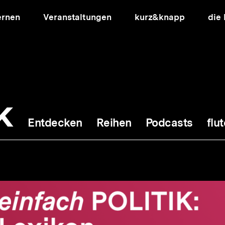
ernen
Veranstaltungen
kurz&knapp
die
k
Entdecken
Reihen
Podcasts
flut
ion