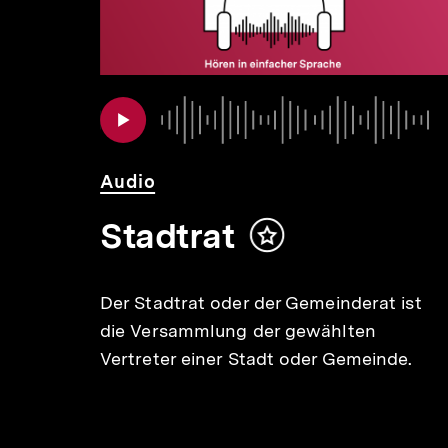
Audio
Dauer
Audio
Stadtrat
Inhalt
merken
n
Der Stadtrat oder der Gemeinderat ist
er
die Versammlung der gewählten
ger
Vertreter einer Stadt oder Gemeinde.