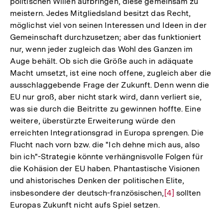
politischen Willen aufbringen, diese gemeinsam zu
meistern. Jedes Mitgliedsland besitzt das Recht,
möglichst viel von seinen Interessen und Ideen in der
Gemeinschaft durchzusetzen; aber das funktioniert
nur, wenn jeder zugleich das Wohl des Ganzen im
Auge behält. Ob sich die Größe auch in adäquate
Macht umsetzt, ist eine noch offene, zugleich aber die
ausschlaggebende Frage der Zukunft. Denn wenn die
EU nur groß, aber nicht stark wird, dann verliert sie,
was sie durch die Beitritte zu gewinnen hoffte. Eine
weitere, überstürzte Erweiterung würde den
erreichten Integrationsgrad in Europa sprengen. Die
Flucht nach vorn bzw. die "Ich dehne mich aus, also
bin ich"-Strategie könnte verhängnisvolle Folgen für
die Kohäsion der EU haben. Phantastische Visionen
und ahistorisches Denken der politischen Elite,
insbesondere der deutsch-französischen,
Zur
[4]
sollten
Europas Zukunft nicht aufs Spiel setzen.
Auflösung
der