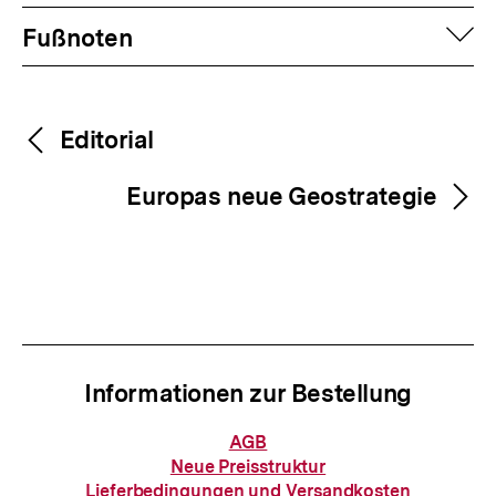
Fussnoten
Fußnote
auf
Fußnoten
Inhaltsnavigation
Inhaltsnavigation
Editorial
Europas neue Geostrategie
Informationen zur Bestellung
Informationen
AGB
zur
Neue Preisstruktur
Bestellung
Lieferbedingungen und Versandkosten