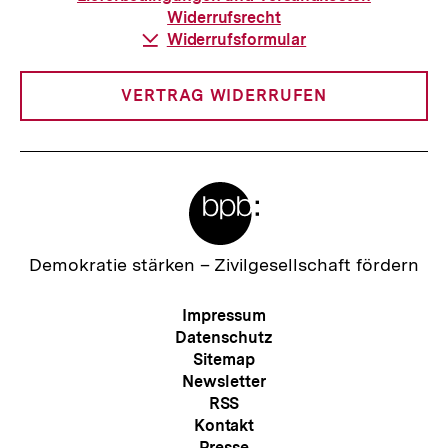
Widerrufsrecht
Download-
Widerrufsformular
Link:
VERTRAG WIDERRUFEN
Meta-
Links
Zur
Demokratie stärken –
Zivilgesellschaft fördern
Startseite
der
Meta-
Impressum
bpb
Navigation
Datenschutz
Sitemap
Newsletter
RSS
Kontakt
Presse