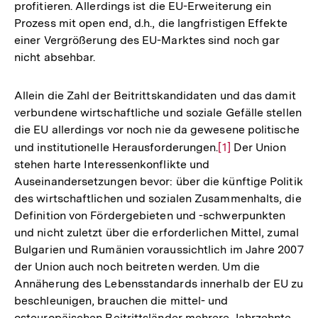
profitieren. Allerdings ist die EU-Erweiterung ein
Prozess mit open end, d.h., die langfristigen Effekte
einer Vergrößerung des EU-Marktes sind noch gar
nicht absehbar.
Allein die Zahl der Beitrittskandidaten und das damit
verbundene wirtschaftliche und soziale Gefälle stellen
die EU allerdings vor noch nie da gewesene politische
und institutionelle Herausforderungen.
Zur
[1]
Der Union
stehen harte Interessenkonflikte und
Auflösung
Auseinandersetzungen bevor: über die künftige Politik
der
des wirtschaftlichen und sozialen Zusammenhalts, die
Fußnote
Definition von Fördergebieten und -schwerpunkten
und nicht zuletzt über die erforderlichen Mittel, zumal
Bulgarien und Rumänien voraussichtlich im Jahre 2007
der Union auch noch beitreten werden. Um die
Annäherung des Lebensstandards innerhalb der EU zu
beschleunigen, brauchen die mittel- und
osteuropäischen Beitrittsländer mehrere Jahrzehnte