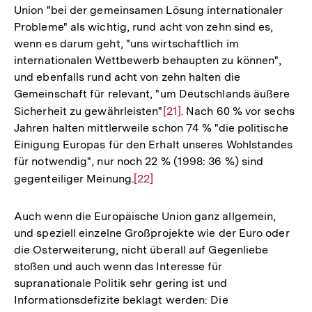
Union "bei der gemeinsamen Lösung internationaler
Probleme" als wichtig, rund acht von zehn sind es,
wenn es darum geht, "uns wirtschaftlich im
internationalen Wettbewerb behaupten zu können",
und ebenfalls rund acht von zehn halten die
Gemeinschaft für relevant, "um Deutschlands äußere
Sicherheit zu gewährleisten"
Zur
[21]
. Nach 60 % vor sechs
Jahren halten mittlerweile schon 74 % "die politische
Auflösung
Einigung Europas für den Erhalt unseres Wohlstandes
der
für notwendig", nur noch 22 % (1998: 36 %) sind
Fußnote
gegenteiliger Meinung.
Zur
[22]
Auflösung
der
Auch wenn die Europäische Union ganz allgemein,
Fußnote
und speziell einzelne Großprojekte wie der Euro oder
die Osterweiterung, nicht überall auf Gegenliebe
stoßen und auch wenn das Interesse für
supranationale Politik sehr gering ist und
Informationsdefizite beklagt werden: Die