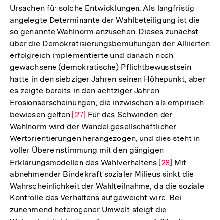
Ursachen für solche Entwicklungen. Als langfristig
angelegte Determinante der Wahlbeteiligung ist die
so genannte Wahlnorm anzusehen. Dieses zunächst
über die Demokratisierungsbemühungen der Alliierten
erfolgreich implementierte und danach noch
gewachsene (demokratische) Pflichtbewusstsein
hatte in den siebziger Jahren seinen Höhepunkt, aber
es zeigte bereits in den achtziger Jahren
Erosionserscheinungen, die inzwischen als empirisch
bewiesen gelten.
Zur
[27]
Für das Schwinden der
Wahlnorm wird der Wandel gesellschaftlicher
Auflösung
Wertorientierungen herangezogen, und dies steht in
der
voller Übereinstimmung mit den gängigen
Fußnote
Erklärungsmodellen des Wahlverhaltens.
Zur
[28]
Mit
abnehmender Bindekraft sozialer Milieus sinkt die
Auflösung
Wahrscheinlichkeit der Wahlteilnahme, da die soziale
der
Kontrolle des Verhaltens aufgeweicht wird. Bei
Fußnote
zunehmend heterogener Umwelt steigt die