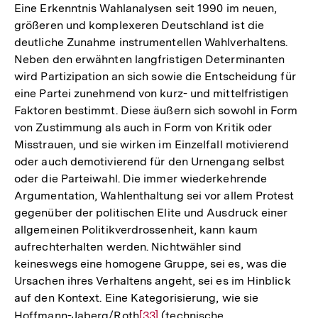
Eine Erkenntnis Wahlanalysen seit 1990 im neuen,
größeren und komplexeren Deutschland ist die
deutliche Zunahme instrumentellen Wahlverhaltens.
Neben den erwähnten langfristigen Determinanten
wird Partizipation an sich sowie die Entscheidung für
eine Partei zunehmend von kurz- und mittelfristigen
Faktoren bestimmt. Diese äußern sich sowohl in Form
von Zustimmung als auch in Form von Kritik oder
Misstrauen, und sie wirken im Einzelfall motivierend
oder auch demotivierend für den Urnengang selbst
oder die Parteiwahl. Die immer wiederkehrende
Argumentation, Wahlenthaltung sei vor allem Protest
gegenüber der politischen Elite und Ausdruck einer
allgemeinen Politikverdrossenheit, kann kaum
aufrechterhalten werden. Nichtwähler sind
keineswegs eine homogene Gruppe, sei es, was die
Ursachen ihres Verhaltens angeht, sei es im Hinblick
auf den Kontext. Eine Kategorisierung, wie sie
Zum
Hoffmann-Jaberg/Roth
Zur
[33]
(technische,
Seite