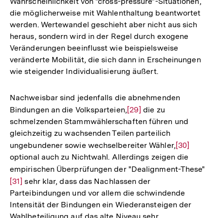
Wahrscheinlichkeit von "cross-pressure"-Situationen,
die möglicherweise mit Wahlenthaltung beantwortet
werden. Wertewandel geschieht aber nicht aus sich
heraus, sondern wird in der Regel durch exogene
Veränderungen beeinflusst wie beispielsweise
veränderte Mobilität, die sich dann in Erscheinungen
wie steigender Individualisierung äußert.
Nachweisbar sind jedenfalls die abnehmenden
Bindungen an die Volksparteien,
Zur
[29]
die zu
schmelzenden Stammwählerschaften führen und
Auflösung
gleichzeitig zu wachsenden Teilen parteilich
der
ungebundener sowie wechselbereiter Wähler,
Zur
[30]
Fußnote
optional auch zu Nichtwahl. Allerdings zeigen die
Auflösung
empirischen Überprüfungen der "Dealignment-These"
Zur
der
[31]
sehr klar, dass das Nachlassen der
Auf
Fußnote
Parteibindungen und vor allem die schwindende
der
Intensität der Bindungen ein Wiederansteigen der
Fuß
Wahlbeteiligung auf das alte Niveau sehr