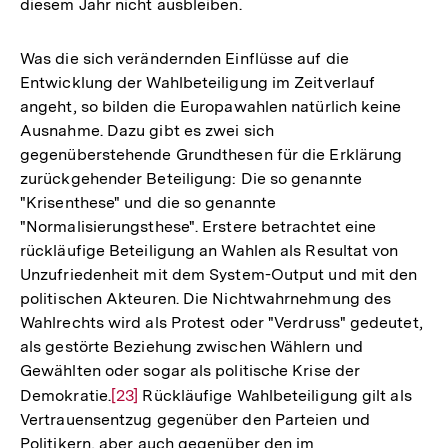
diesem Jahr nicht ausbleiben.
Was die sich verändernden Einflüsse auf die
Entwicklung der Wahlbeteiligung im Zeitverlauf
angeht, so bilden die Europawahlen natürlich keine
Ausnahme. Dazu gibt es zwei sich
gegenüberstehende Grundthesen für die Erklärung
zurückgehender Beteiligung: Die so genannte
"Krisenthese" und die so genannte
"Normalisierungsthese". Erstere betrachtet eine
rückläufige Beteiligung an Wahlen als Resultat von
Unzufriedenheit mit dem System-Output und mit den
politischen Akteuren. Die Nichtwahrnehmung des
Wahlrechts wird als Protest oder "Verdruss" gedeutet,
als gestörte Beziehung zwischen Wählern und
Gewählten oder sogar als politische Krise der
Demokratie.
Zur
[23]
Rückläufige Wahlbeteiligung gilt als
Vertrauensentzug gegenüber den Parteien und
Auflösung
Politikern, aber auch gegenüber den im
der