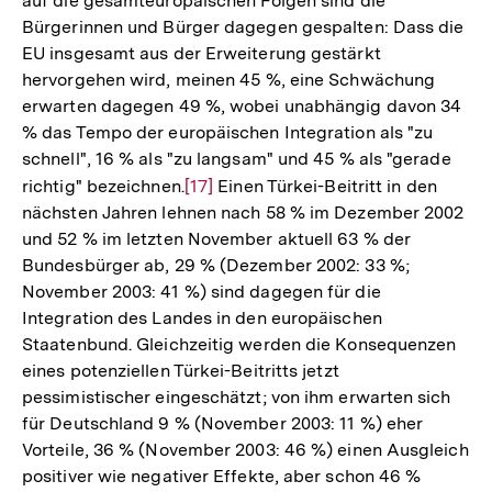
auf die gesamteuropäischen Folgen sind die
Auflösung
Bürgerinnen und Bürger dagegen gespalten: Dass die
der
EU insgesamt aus der Erweiterung gestärkt
Fußnote
hervorgehen wird, meinen 45 %, eine Schwächung
erwarten dagegen 49 %, wobei unabhängig davon 34
% das Tempo der europäischen Integration als "zu
schnell", 16 % als "zu langsam" und 45 % als "gerade
richtig" bezeichnen.
Zur
[17]
Einen Türkei-Beitritt in den
nächsten Jahren lehnen nach 58 % im Dezember 2002
Auflösung
und 52 % im letzten November aktuell 63 % der
der
Bundesbürger ab, 29 % (Dezember 2002: 33 %;
Fußnote
November 2003: 41 %) sind dagegen für die
Integration des Landes in den europäischen
Staatenbund. Gleichzeitig werden die Konsequenzen
eines potenziellen Türkei-Beitritts jetzt
pessimistischer eingeschätzt; von ihm erwarten sich
für Deutschland 9 % (November 2003: 11 %) eher
Vorteile, 36 % (November 2003: 46 %) einen Ausgleich
positiver wie negativer Effekte, aber schon 46 %