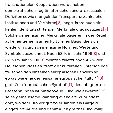
transnationalen Kooperation wurde neben
demokratischen, legitimatorischen und prozessualen
Defiziten sowie mangelnder Transparenz zahlreicher
Institutionen und Verfahren
Zur
[6]
lange Jahre auch ein
Fehlen identitätsstiftender Merkmale diagnostiziert.
Auflösung
Zur
[7]
Solche gemeinsamen Merkmale basieren in der Regel
der
Aufl
auf einer gemeinsamen kulturellen Basis, die sich
Fußnote
der
wiederum durch gemeinsame Normen, Werte und
Fußn
Symbole auszeichnet. Nach 58 % im Jahr 1996
Zur
[8]
und
52 % im Jahr 2000
Zur
[9]
meinten zuletzt noch 46 % der
Auflösung
Deutschen, dass es "trotz der kulturellen Unterschiede
Auflösung
der
zwischen den einzelnen europäischen Ländern so
der
Fußnote
etwas wie eine gemeinsame europäische Kultur"
Zur
[10]
Fußnote
gibt. Zum "europäischen Symbol"
Zur
[11]
des integrierten
Auflösu
Staatenbundes ist mittlerweile - und wie erwartet
Auflösung
der
Zur
[12]
-
seine gemeinsame Währung avanciert: Zumindest
der
Fußnote
Auflös
dort, wo der Euro vor gut zwei Jahren als Bargeld
Fußnote
der
eingeführt wurde und damit auch greifbar und völlig
Fußnot