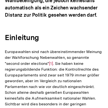
Wahlbeteiligung, die jedoch keinesfalls
automatisch als ein Zeichen wachsender
Distanz zur Politik gesehen werden darf.
Einleitung
Europawahlen sind nach übereinstimmender Meinung
der Wahlforschung Nebenwahlen, so genannte
"second order elections"
Zur
[1]
. Sie haben keine
regierungsbildende Funktion: die Kontrollrechte des
Auflösung
Europaparlaments sind zwar seit 1979 immer größer
der
geworden, aber im Vergleich zu nationalen
Fußnote
Parlamenten nach wie vor deutlich eingeschränkt.
Schon alleine deshalb genießen Europawahlen
keinesfalls die Aufmerksamkeit nationaler Wahlen.
Sichtbar wird dies besonders in der geringen