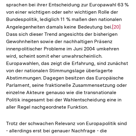
sprachen bei ihrer Entscheidung zur Europawahl 63 %
Auflösung
von einer wichtigen oder sehr wichtigen Rolle der
der
Bundespolitik, lediglich 11 % maßen den nationalen
Fußnote
Angelegenheiten damals keine Bedeutung bei.
Zur
[20]
Dass sich dieser Trend angesichts der bisherigen
Auflösung
Gewohnheiten sowie der nachhaltigen Präsenz
der
innenpolitischer Probleme im Juni 2004 umkehren
Fußnote
wird, scheint somit eher unwahrscheinlich.
Europawahlen, das zeigt die Erfahrung, sind zunächst
von der nationalen Stimmungslage überlagerte
Abstimmungen. Dagegen besitzen das Europäische
Parlament, seine fraktionelle Zusammensetzung oder
einzelne Akteure genauso wie die transnationale
Politik insgesamt bei der Wahlentscheidung eine in
aller Regel nachgeordnete Funktion.
Trotz der schwachen Relevanz von Europapolitik sind
- allerdings erst bei genauer Nachfrage - die