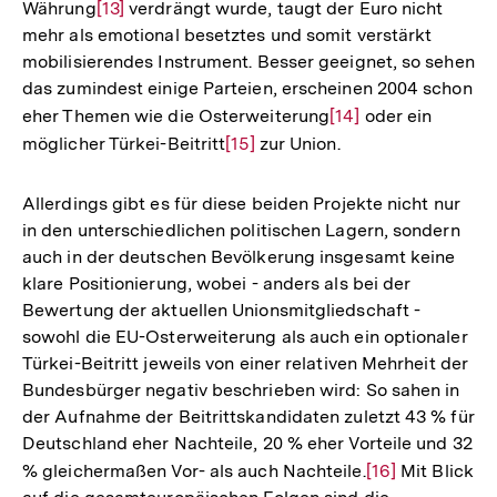
Währung
Zur
[13]
verdrängt wurde, taugt der Euro nicht
mehr als emotional besetztes und somit verstärkt
Auflösung
mobilisierendes Instrument. Besser geeignet, so sehen
der
das zumindest einige Parteien, erscheinen 2004 schon
Fußnote
eher Themen wie die Osterweiterung
Zur
[14]
oder ein
möglicher Türkei-Beitritt
Zur
[15]
zur Union.
Auflösung
Auflösung
der
der
Fußnote
Allerdings gibt es für diese beiden Projekte nicht nur
Fußnote
in den unterschiedlichen politischen Lagern, sondern
auch in der deutschen Bevölkerung insgesamt keine
klare Positionierung, wobei - anders als bei der
Bewertung der aktuellen Unionsmitgliedschaft -
sowohl die EU-Osterweiterung als auch ein optionaler
Türkei-Beitritt jeweils von einer relativen Mehrheit der
Bundesbürger negativ beschrieben wird: So sahen in
der Aufnahme der Beitrittskandidaten zuletzt 43 % für
Deutschland eher Nachteile, 20 % eher Vorteile und 32
% gleichermaßen Vor- als auch Nachteile.
Zur
[16]
Mit Blick