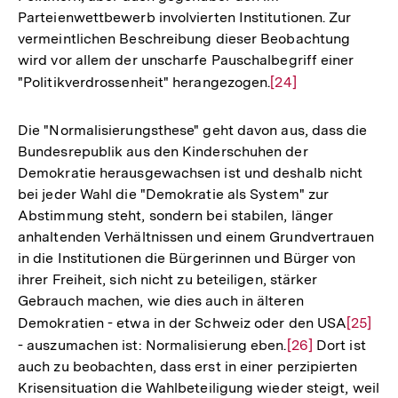
Parteienwettbewerb involvierten Institutionen. Zur
Fußnote
vermeintlichen Beschreibung dieser Beobachtung
wird vor allem der unscharfe Pauschalbegriff einer
"Politikverdrossenheit" herangezogen.
Zur
[24]
Auflösung
der
Die "Normalisierungsthese" geht davon aus, dass die
Fußnote
Bundesrepublik aus den Kinderschuhen der
Demokratie herausgewachsen ist und deshalb nicht
bei jeder Wahl die "Demokratie als System" zur
Abstimmung steht, sondern bei stabilen, länger
anhaltenden Verhältnissen und einem Grundvertrauen
in die Institutionen die Bürgerinnen und Bürger von
ihrer Freiheit, sich nicht zu beteiligen, stärker
Gebrauch machen, wie dies auch in älteren
Demokratien - etwa in der Schweiz oder den USA
Zur
[25]
- auszumachen ist: Normalisierung eben.
Zur
[26]
Dort ist
Auflös
auch zu beobachten, dass erst in einer perzipierten
Auflösung
der
Krisensituation die Wahlbeteiligung wieder steigt, weil
der
Fußnot