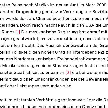
 ersten Reise nach Mexiko im neuen Amt im März 2009.
nannten Drogenkrieg gemünzte Verortung der Bezieh
n wurde dort als Chance begriffen, zu einem neuen V
 gelangen. Doch rasch machte auch in den USA die E
 Runde.
Zur
[1]
Die mexikanische Regierung hat darauf mit 
agne geantwortet, um zu verdeutlichen, dass sich d
Auflösung
eit entfernt sieht. Das Ausmaß der Gewalt an der Gr
der
teren Politikfeld den hohen Grad an Interdependenz 
Fußnote
en des Nordamerikanischen Freihandelsabkommens (
 Mexiko kein allgemeines Staatsversagen feststellen l
zter Staatlichkeit zu erkennen,
Zur
[2]
die bei weitem ni
er mit deutlichen Einschränkungen bei der Gewährlei
Auflösung
atlicher Leistungen verbunden sind.
der
Fußnote
lt im bilateralen Verhältnis geht insoweit über die R
ziehungen hinaus: An der gemeinsamen Grenze und 