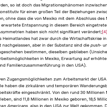
en, so ist doch das Migrationsphänomen inzwischen 
nstitutiv für einen großen Teil der Beziehungen zwi
, ohne dass die von Mexiko mit dem Abschluss des
rwartete Entspannung in diesem Bereich eingetrete
Asymmetrien haben sich nicht signifikant verändert;
Zu
[4
 Heimatlandes hat zwar durch die Wirtschaftskrise i
Au
 nachgelassen, aber in der Substanz sind die
push
- u
de
nsgeschehen bestimmen, dieselben geblieben (Unsiche
Fu
rbeitsmöglichkeiten in Mexiko, Erwartung auf erhöht
nd Familienzusammenführung in den USA).
tiven Zugangsmöglichkeiten zum Arbeitsmarkt der US
lle haben die zirkulären und temporären Wanderung
eitskräfte eingeschränkt. Von den rund 30 Millionen 
eben, sind 11,8 Millionen in Mexiko geboren, 18,5 Mill
can Americans
, also in den USA zur Welt gekommen. D