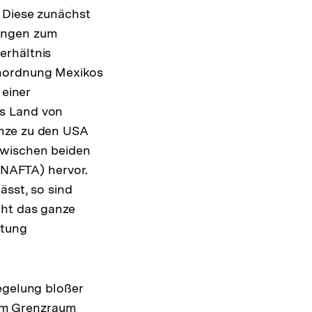
 Diese zunächst
ungen zum
erhältnis
inordnung Mexikos
einer
as Land von
enze zu den USA
zwischen beiden
NAFTA) hervor.
ässt, so sind
cht das ganze
stung
egelung bloßer
im Grenzraum