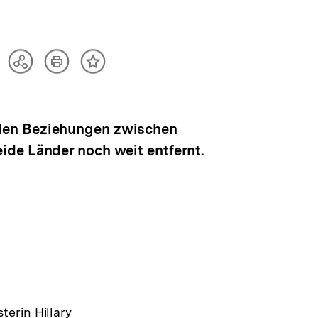
Artikel
Teilen
Inhalt
drucken
Optionen
merken
anzeigen
 den Beziehungen zwischen
ide Länder noch weit entfernt.
erin Hillary