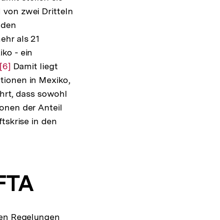
 von zwei Dritteln
nden
ehr als 21
ko - ein
Zur
[6]
Damit liegt
tionen in Mexiko,
Auflösung
ührt, dass sowohl
der
onen der Anteil
Fußnote
tskrise in den
FTA
eten Regelungen