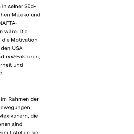
in seiner Süd-
schen Mexiko und
 NAFTA-
n wäre. Die
r
]
die Motivation
n den USA
flösung
nd
r
pull
-Faktoren,
rheit und
ßnote
en
A im Rahmen der
sbewegungen
Mexikanern, die
ionen sind
amit stellen sie