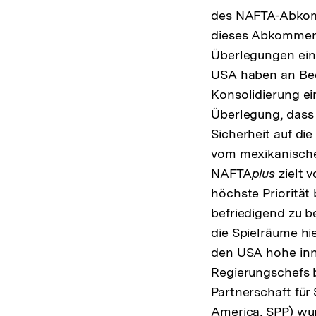
des NAFTA-Abkomm
dieses Abkommens
Überlegungen ein
USA haben an Bed
Konsolidierung ei
Überlegung, dass
Sicherheit auf di
vom mexikanische
NAFTA
plus
zielt 
höchste Priorität
befriedigend zu be
die Spielräume hi
den USA hohe inne
Regierungschefs 
Partnerschaft für
America, SPP) wur