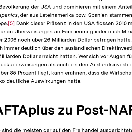
Bevölkerung der USA und dominieren mit einem Anteil
spanics
, der aus Lateinamerika bzw. Spanien stamme
pe.
Zur
[5]
Dank dieser Präsenz in den USA flossen 2010 m
lar an Überweisungen an Familienmitglieder nach Mexi
Auflösung
er 2006 noch über 26 Milliarden Dollar betragen hatte.
der
immer deutlich über den ausländischen Direktinvesti
Fußnote
illiarden Dollar erreicht hatten. Wer sich vor Augen f
Rücküberweisungen als auch bei den Auslandsinvestiti
ber 85 Prozent liegt, kann erahnen, dass die Wirtschaf
ko deutliche Auswirkungen hatte.
FTAplus zu Post-NA
 sind die meisten der auf den Freihandel ausgericht