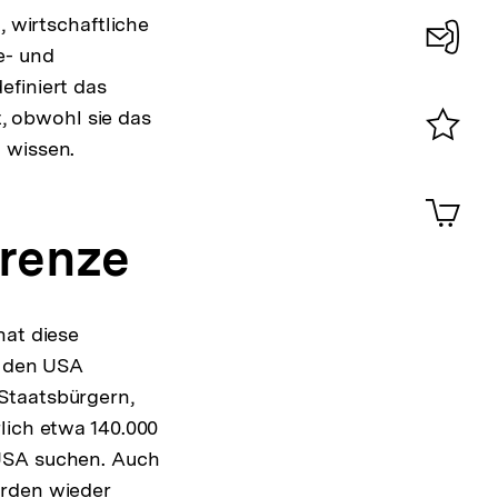
, wirtschaftliche
e- und
Konta
efiniert das
0
t, obwohl sie das
lösung
 wissen.
Merklist
note
ansehen
0
Artik
im
Grenze
Shop-
Warenko
ansehen
hat diese
u den USA
Staatsbürgern,
lich etwa 140.000
 USA suchen. Auch
örden wieder