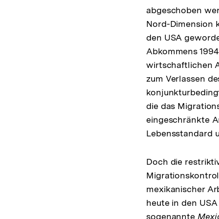
abgeschoben werd
Nord-Dimension ko
den USA geworden
Abkommens 1994 e
wirtschaftlichen 
zum Verlassen des
konjunkturbedingt
die das Migratio
eingeschränkte A
Lebensstandard u
Doch die restrik
Migrationskontro
mexikanischer Arb
heute in den USA l
sogenannte
Mexi