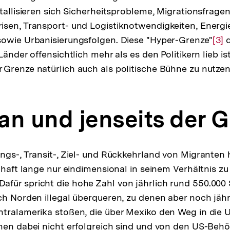
tallisieren sich Sicherheitsprobleme, Migrationsfragen
sen, Transport- und Logistiknotwendigkeiten, Energi
sowie Urbanisierungsfolgen. Diese "Hyper-Grenze"
Zur
[3]
d
Länder offensichtlich mehr als es den Politikern lieb is
Auf
Grenze natürlich auch als politische Bühne zu nutzen
der
Fuß
an und jenseits der 
ngs-, Transit-, Ziel- und Rückkehrland von Migranten 
schaft lange nur eindimensional in seinem Verhältnis z
ür spricht die hohe Zahl von jährlich rund 550.000 
ch Norden illegal überqueren, zu denen aber noch jähr
ntralamerika stoßen, die über Mexiko den Weg in die
nen dabei nicht erfolgreich sind und von den US-Beh