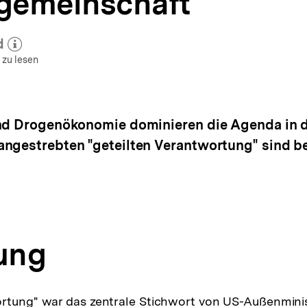
gemeinschaft
d
 zum Autor)
öffnen
 zu lesen
und Drogenökonomie dominieren die Agenda in
ngestreb­ten "geteilten Verantwortung" sind be
tung
rtung" war das zentrale Stichwort von US-Außenminist