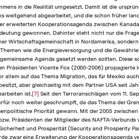
ens in die Realität umgesetzt. Damit ist die ursprü
 weitgehend abgearbeitet, und die schon früher lanc
er erweiterten Kooperationsagenda zwischen Kanada
eutung gewonnen. Dahinter steht nicht nur die Frag
ner Wirtschaftsgemeinschaft in Nordamerika, sondern
 Themen wie die Energieversorgung und die Gewährle
e gemeinsame Agenda gesetzt werden sollten. Diese s
n Präsidenten Vicente Fox (2000-2006) propagierte I
vor allem auf das Thema Migration, das für Mexiko auch
 besitzt, aber gleichzeitig mit dem Partner USA seit J
arbeiten ist.
Zur
[7]
Seit den Terroranschlägen vom 11. Se
erfür noch weiter geschrumpft, da das Thema der Gre
Auflösung
npolitische Priorität gewann. Mit der 2005 zwischen
der
bzw. Präsidenten der Mitglieder des NAFTA-Verbunds 
Fußnote
 Sicherheit und Prosperität (Security and Prosperity Pa
de zwar eine Erweiterung der Kooperationsagenda ver