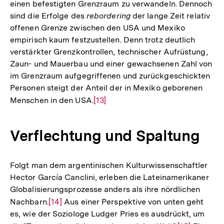
einen befestigten Grenzraum zu verwandeln. Dennoch
sind die Erfolge des
rebordering
der lange Zeit relativ
offenen Grenze zwischen den USA und Mexiko
empirisch kaum festzustellen. Denn trotz deutlich
verstärkter Grenzkontrollen, technischer Aufrüstung,
Zaun- und Mauerbau und einer gewachsenen Zahl von
im Grenzraum aufgegriffenen und zurückgeschickten
Personen steigt der Anteil der in Mexiko geborenen
Menschen in den USA.
Zur
[13]
Auflösung
der
Verflechtung und Spaltung
Fußnote
Folgt man dem argentinischen Kulturwissenschaftler
Hector García Canclini, erleben die Lateinamerikaner
Globalisierungsprozesse anders als ihre nördlichen
Nachbarn.
Zur
[14]
Aus einer Perspektive von unten geht
es, wie der Soziologe Ludger Pries es ausdrückt, um
Auflösung