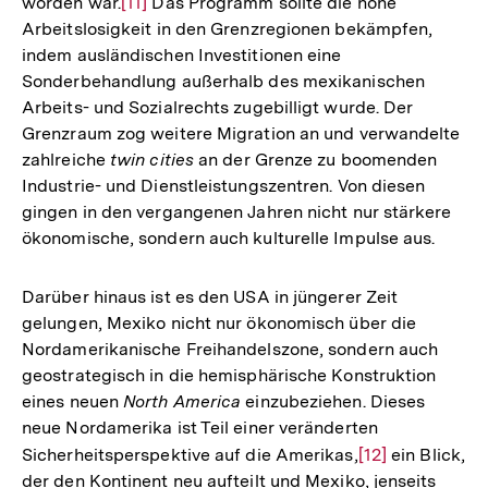
worden war.
Zur
[11]
Das Programm sollte die hohe
Arbeitslosigkeit in den Grenzregionen bekämpfen,
Auflösung
indem ausländischen Investitionen eine
der
Sonderbehandlung außerhalb des mexikanischen
Fußnote
Arbeits- und Sozialrechts zugebilligt wurde. Der
Grenzraum zog weitere Migration an und verwandelte
zahlreiche
twin cities
an der Grenze zu boomenden
Industrie- und Dienstleistungszentren. Von diesen
gingen in den vergangenen Jahren nicht nur stärkere
ökonomische, sondern auch kulturelle Impulse aus.
Darüber hinaus ist es den USA in jüngerer Zeit
gelungen, Mexiko nicht nur ökonomisch über die
Nordamerikanische Freihandelszone, sondern auch
geostrategisch in die hemisphärische Konstruktion
eines neuen
North America
einzubeziehen. Dieses
neue Nordamerika ist Teil einer veränderten
Sicherheitsperspektive auf die Amerikas,
Zur
[12]
ein Blick,
der den Kontinent neu aufteilt und Mexiko, jenseits
Auflösung