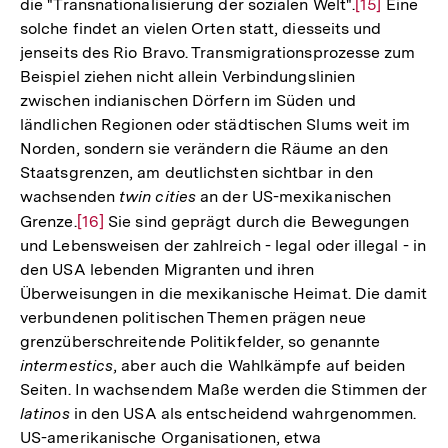
die "Transnationalisierung der sozialen Welt".
Zur
[15]
Eine
der
solche findet an vielen Orten statt, diesseits und
Auflösung
Fußnote
jenseits des Rio Bravo. Transmigrationsprozesse zum
der
Beispiel ziehen nicht allein Verbindungslinien
Fußnote
zwischen indianischen Dörfern im Süden und
ländlichen Regionen oder städtischen Slums weit im
Norden, sondern sie verändern die Räume an den
Staatsgrenzen, am deutlichsten sichtbar in den
wachsenden
twin cities
an der US-mexikanischen
Grenze.
Zur
[16]
Sie sind geprägt durch die Bewegungen
und Lebensweisen der zahlreich - legal oder illegal - in
Auflösung
den USA lebenden Migranten und ihren
der
Überweisungen in die mexikanische Heimat. Die damit
Fußnote
verbundenen politischen Themen prägen neue
grenzüberschreitende Politikfelder, so genannte
intermestics
, aber auch die Wahlkämpfe auf beiden
Seiten. In wachsendem Maße werden die Stimmen der
latinos
in den USA als entscheidend wahrgenommen.
US-amerikanische Organisationen, etwa