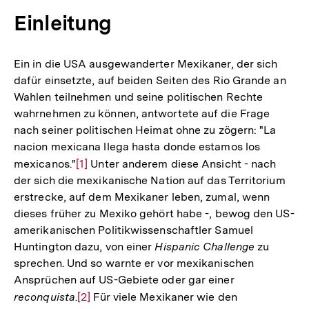
Einleitung
Ein in die USA ausgewanderter Mexikaner, der sich
dafür einsetzte, auf beiden Seiten des Rio Grande an
Wahlen teilnehmen und seine politischen Rechte
wahrnehmen zu können, antwortete auf die Frage
nach seiner politischen Heimat ohne zu zögern: "La
nacion mexicana llega hasta donde estamos los
mexicanos."
Zur
[1]
Unter anderem diese Ansicht - nach
der sich die mexikanische Nation auf das Territorium
Auflösung
erstrecke, auf dem Mexikaner leben, zumal, wenn
der
dieses früher zu Mexiko gehört habe -, bewog den US-
Fußnote
amerikanischen Politikwissenschaftler Samuel
Huntington dazu, von einer
Hispanic Challenge
zu
sprechen. Und so warnte er vor mexikanischen
Ansprüchen auf US-Gebiete oder gar einer
reconquista
.
Zur
[2]
Für viele Mexikaner wie den