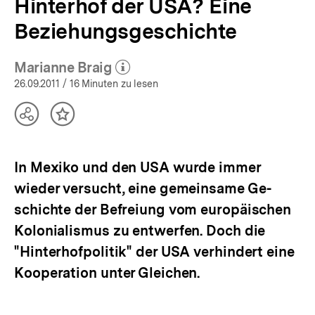
Hinterhof der USA? Eine
Beziehungsgeschichte
Marianne Braig
(Mehr zum Autor)
öffnen
26.09.2011
/ 16 Minuten zu lesen
Teilen
Inhalt
Optionen
merken
anzeigen
In Mexiko und den USA wurde immer
wieder versucht, eine gemeinsame Ge­
schichte der Befreiung vom europäischen
Kolonialismus zu entwerfen. Doch die
"Hinterhofpolitik" der USA verhindert eine
Kooperation unter Gleichen.