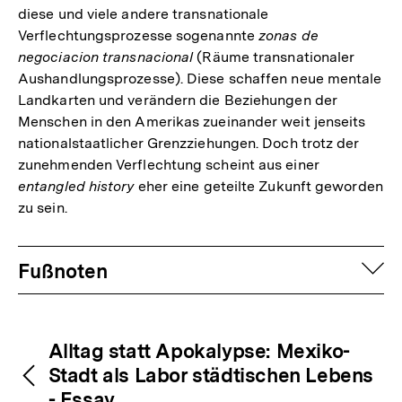
diese und viele andere transnationale
Verflechtungsprozesse sogenannte
zonas de
negociacion transnacional
(Räume transnationaler
Aushandlungsprozesse). Diese schaffen neue mentale
Landkarten und verändern die Beziehungen der
Menschen in den Amerikas zueinander weit jenseits
nationalstaatlicher Grenzziehungen. Doch trotz der
zunehmenden Verflechtung scheint aus einer
entangled history
eher eine geteilte Zukunft geworden
zu sein.
Fussnoten
auf
Fußnoten
Inhaltsnavigation
Inhaltsnavigation
Alltag statt Apokalypse: Mexiko-
Stadt als Labor städtischen Lebens
Zum
- Essay
Seite