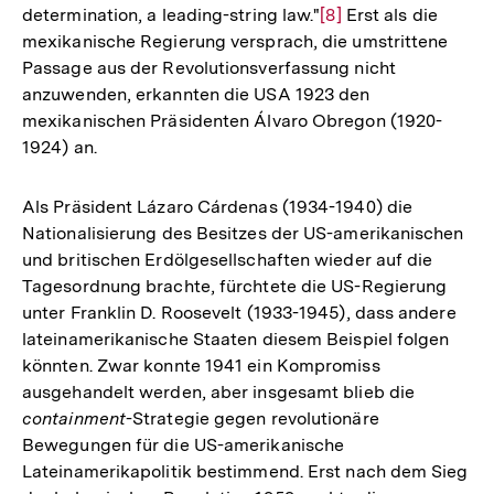
determination, a leading-string law."
Zur
[8]
Erst als die
mexikanische Regierung versprach, die umstrittene
Auflösung
Passage aus der Revolutionsverfassung nicht
der
anzuwenden, erkannten die USA 1923 den
Fußnote
mexikanischen Präsidenten Álvaro Obregon (1920-
1924) an.
Als Präsident Lázaro Cárdenas (1934-1940) die
Nationalisierung des Besitzes der US-amerikanischen
und britischen Erdölgesellschaften wieder auf die
Tagesordnung brachte, fürchtete die US-Regierung
unter Franklin D. Roosevelt (1933-1945), dass andere
lateinamerikanische Staaten diesem Beispiel folgen
könnten. Zwar konnte 1941 ein Kompromiss
ausgehandelt werden, aber insgesamt blieb die
containment
-Strategie gegen revolutionäre
Bewegungen für die US-amerikanische
Lateinamerikapolitik bestimmend. Erst nach dem Sieg