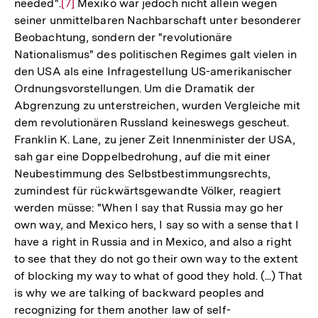
needed".
Zur
[7]
Mexiko war jedoch nicht allein wegen
seiner unmittelbaren Nachbarschaft unter besonderer
Auflösung
Beobachtung, sondern der "revolutionäre
der
Nationalismus" des politischen Regimes galt vielen in
Fußnote
den USA als eine Infragestellung US-amerikanischer
Ordnungsvorstellungen. Um die Dramatik der
Abgrenzung zu unterstreichen, wurden Vergleiche mit
dem revolutionären Russland keineswegs gescheut.
Franklin K. Lane, zu jener Zeit Innenminister der USA,
sah gar eine Doppelbedrohung, auf die mit einer
Neubestimmung des Selbstbestimmungsrechts,
zumindest für rückwärtsgewandte Völker, reagiert
werden müsse: "When I say that Russia may go her
own way, and Mexico hers, I say so with a sense that I
have a right in Russia and in Mexico, and also a right
to see that they do not go their own way to the extent
of blocking my way to what of good they hold. (...) That
is why we are talking of backward peoples and
recognizing for them another law of self-