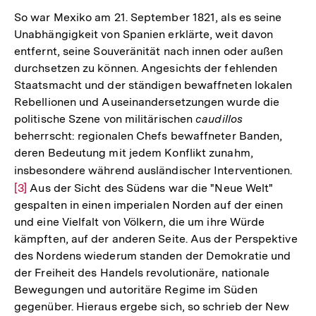
So war Mexiko am 21. September 1821, als es seine
Unabhängigkeit von Spanien erklärte, weit davon
entfernt, seine Souveränität nach innen oder außen
durchsetzen zu können. Angesichts der fehlenden
Staatsmacht und der ständigen bewaffneten lokalen
Rebellionen und Auseinandersetzungen wurde die
politische Szene von militärischen
caudillos
beherrscht: regionalen Chefs bewaffneter Banden,
deren Bedeutung mit jedem Konflikt zunahm,
insbesondere während ausländischer Interventionen.
Zur
[3]
Aus der Sicht des Südens war die "Neue Welt"
Auf
gespalten in einen imperialen Norden auf der einen
der
und eine Vielfalt von Völkern, die um ihre Würde
Fuß
kämpften, auf der anderen Seite. Aus der Perspektive
des Nordens wiederum standen der Demokratie und
der Freiheit des Handels revolutionäre, nationale
Bewegungen und autoritäre Regime im Süden
gegenüber. Hieraus ergebe sich, so schrieb der New