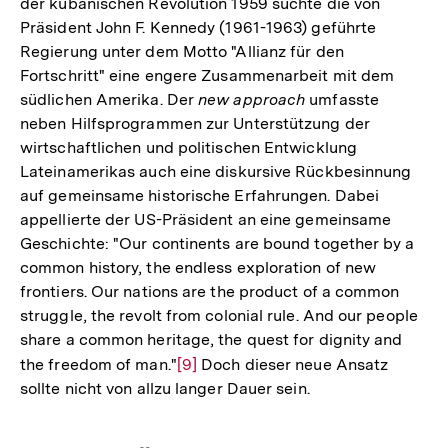
der kubanischen Revolution 1959 suchte die von
Präsident John F. Kennedy (1961-1963) geführte
Regierung unter dem Motto "Allianz für den
Fortschritt" eine engere Zusammenarbeit mit dem
südlichen Amerika. Der
new approach
umfasste
neben Hilfsprogrammen zur Unterstützung der
wirtschaftlichen und politischen Entwicklung
Lateinamerikas auch eine diskursive Rückbesinnung
auf gemeinsame historische Erfahrungen. Dabei
appellierte der US-Präsident an eine gemeinsame
Geschichte: "Our continents are bound together by a
common history, the endless exploration of new
frontiers. Our nations are the product of a common
struggle, the revolt from colonial rule. And our people
share a common heritage, the quest for dignity and
the freedom of man."
Zur
[9]
Doch dieser neue Ansatz
sollte nicht von allzu langer Dauer sein.
Auflösung
der
Fußnote