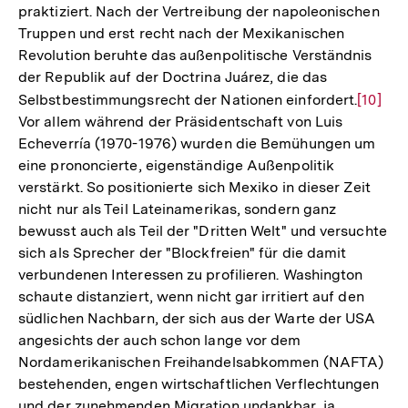
praktiziert. Nach der Vertreibung der napoleonischen
Truppen und erst recht nach der Mexikanischen
Revolution beruhte das außenpolitische Verständnis
der Republik auf der Doctrina Juárez, die das
Selbstbestimmungsrecht der Nationen einfordert.
Zur
[10]
Vor allem während der Präsidentschaft von Luis
Auflös
Echeverría (1970-1976) wurden die Bemühungen um
der
eine prononcierte, eigenständige Außenpolitik
Fußnot
verstärkt. So positionierte sich Mexiko in dieser Zeit
nicht nur als Teil Lateinamerikas, sondern ganz
bewusst auch als Teil der "Dritten Welt" und versuchte
sich als Sprecher der "Blockfreien" für die damit
verbundenen Interessen zu profilieren. Washington
schaute distanziert, wenn nicht gar irritiert auf den
südlichen Nachbarn, der sich aus der Warte der USA
angesichts der auch schon lange vor dem
Nordamerikanischen Freihandelsabkommen (NAFTA)
bestehenden, engen wirtschaftlichen Verflechtungen
und der zunehmenden Migration undankbar, ja