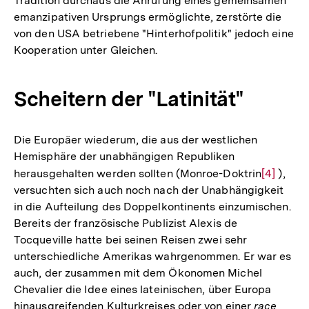
Tradition durchaus die Anrufung eines gemeinsamen
emanzipativen Ursprungs ermöglichte, zerstörte die
von den USA betriebene "Hinterhofpolitik" jedoch eine
Kooperation unter Gleichen.
Scheitern der "Latinität"
Die Europäer wiederum, die aus der westlichen
Hemisphäre der unabhängigen Republiken
herausgehalten werden sollten (Monroe-Doktrin
Zur
[4]
),
versuchten sich auch noch nach der Unabhängigkeit
Auflösun
in die Aufteilung des Doppelkontinents einzumischen.
der
Bereits der französische Publizist Alexis de
Fußnote
Tocqueville hatte bei seinen Reisen zwei sehr
unterschiedliche Amerikas wahrgenommen. Er war es
auch, der zusammen mit dem Ökonomen Michel
Chevalier die Idee eines lateinischen, über Europa
hinausgreifenden Kulturkreises oder von einer
race