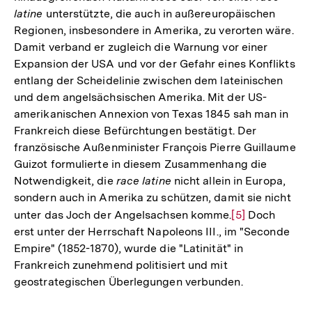
latine
unterstützte, die auch in außereuropäischen
Regionen, insbesondere in Amerika, zu verorten wäre.
Damit verband er zugleich die Warnung vor einer
Expansion der USA und vor der Gefahr eines Konflikts
entlang der Scheidelinie zwischen dem lateinischen
und dem angelsächsischen Amerika. Mit der US-
amerikanischen Annexion von Texas 1845 sah man in
Frankreich diese Befürchtungen bestätigt. Der
französische Außenminister François Pierre Guillaume
Guizot formulierte in diesem Zusammenhang die
Notwendigkeit, die
race latine
nicht allein in Europa,
sondern auch in Amerika zu schützen, damit sie nicht
unter das Joch der Angelsachsen komme.
Zur
[5]
Doch
erst unter der Herrschaft Napoleons III., im "Seconde
Auflösung
Empire" (1852-1870), wurde die "Latinität" in
der
Frankreich zunehmend politisiert und mit
Fußnote
geostrategischen Überlegungen verbunden.