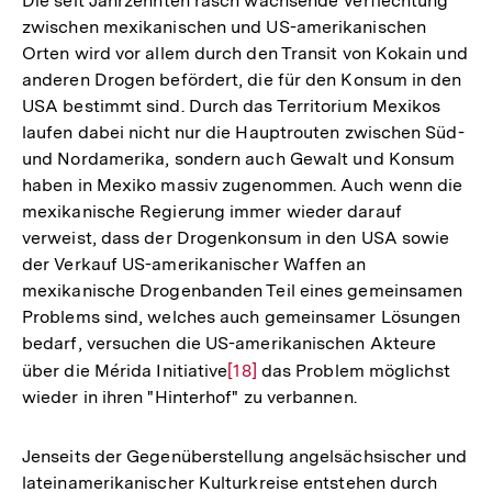
Die seit Jahrzehnten rasch wachsende Verflechtung
zwischen mexikanischen und US-amerikanischen
Orten wird vor allem durch den Transit von Kokain und
anderen Drogen befördert, die für den Konsum in den
USA bestimmt sind. Durch das Territorium Mexikos
laufen dabei nicht nur die Hauptrouten zwischen Süd-
und Nordamerika, sondern auch Gewalt und Konsum
haben in Mexiko massiv zugenommen. Auch wenn die
mexikanische Regierung immer wieder darauf
verweist, dass der Drogenkonsum in den USA sowie
der Verkauf US-amerikanischer Waffen an
mexikanische Drogenbanden Teil eines gemeinsamen
Problems sind, welches auch gemeinsamer Lösungen
bedarf, versuchen die US-amerikanischen Akteure
über die Mérida Initiative
Zur
[18]
das Problem möglichst
wieder in ihren "Hinterhof" zu verbannen.
Auflösung
der
Fußnote
Jenseits der Gegenüberstellung angelsächsischer und
lateinamerikanischer Kulturkreise entstehen durch