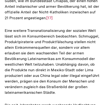
Süden, wie im Bundesstaat Chiapas, der einen hohen
Anteil indianischer und armer Bevölkerung hat, ist der
offizielle Anteil der Nicht-Katholiken inzwischen auf
21 Prozent angestiegen.
Zur
[17]
Auflösung
der
Eine weitere Transnationalisierung der sozialen Welt
Fußnote
lässt sich im Konsumbereich beobachten. Schmuggel,
Produktpiraterie und Produktfälschung stellen nicht
allein Einkommensquellen dar, sondern vor allem
erlauben sie dem wachsenden Teil der armen
Bevölkerung Lateinamerikas am Konsummodell der
westlichen Welt teilzuhaben. Unabhängig davon, ob
die Produkte nun direkt in Mexiko-Stadt oder Lima
produziert oder aus China legal oder illegal eingeführt
werden, prägen sie den Konsum der Menschen und
verändern zugleich das Straßenbild der großen
lateinamerikanischen Städte.