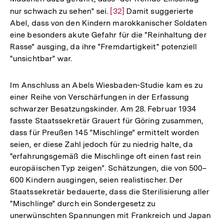
nur schwach zu sehen" sei.
Zur
[32]
Damit suggerierte
Abel, dass von den Kindern marokkanischer Soldaten
Auflösung
eine besonders akute Gefahr für die "Reinhaltung der
der
Rasse" ausging, da ihre "Fremdartigkeit" potenziell
Fußnote
"unsichtbar" war.
Im Anschluss an Abels Wiesbaden-Studie kam es zu
einer Reihe von Verschärfungen in der Erfassung
schwarzer Besatzungskinder. Am 28. Februar 1934
fasste Staatssekretär Grauert für Göring zusammen,
dass für Preußen 145 "Mischlinge" ermittelt worden
seien, er diese Zahl jedoch für zu niedrig halte, da
"erfahrungsgemäß die Mischlinge oft einen fast rein
europäischen Typ zeigen". Schätzungen, die von 500–
600 Kindern ausgingen, seien realistischer. Der
Staatssekretär bedauerte, dass die Sterilisierung aller
"Mischlinge" durch ein Sondergesetz zu
unerwünschten Spannungen mit Frankreich und Japan