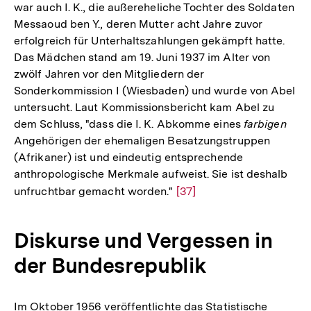
war auch I. K., die außereheliche Tochter des Soldaten
Messaoud ben Y., deren Mutter acht Jahre zuvor
erfolgreich für Unterhaltszahlungen gekämpft hatte.
Das Mädchen stand am 19. Juni 1937 im Alter von
zwölf Jahren vor den Mitgliedern der
Sonderkommission I (Wiesbaden) und wurde von Abel
untersucht. Laut Kommissionsbericht kam Abel zu
dem Schluss, "dass die I. K. Abkomme eines
farbigen
Angehörigen der ehemaligen Besatzungstruppen
(Afrikaner) ist und eindeutig entsprechende
anthropologische Merkmale aufweist. Sie ist deshalb
unfruchtbar gemacht worden."
Zur
[37]
Auflösung
der
Diskurse und Vergessen in
Fußnote
der Bundesrepublik
Im Oktober 1956 veröffentlichte das Statistische