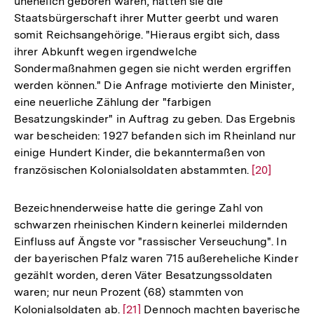
unehelich geboren waren, hatten sie die
der
Staatsbürgerschaft ihrer Mutter geerbt und waren
Fußnote
somit Reichsangehörige. "Hieraus ergibt sich, dass
ihrer Abkunft wegen irgendwelche
Sondermaßnahmen gegen sie nicht werden ergriffen
werden können." Die Anfrage motivierte den Minister,
eine neuerliche Zählung der "farbigen
Besatzungskinder" in Auftrag zu geben. Das Ergebnis
war bescheiden: 1927 befanden sich im Rheinland nur
einige Hundert Kinder, die bekanntermaßen von
französischen Kolonialsoldaten abstammten.
Zur
[20]
Auflösung
der
Bezeichnenderweise hatte die geringe Zahl von
Fußnote
schwarzen rheinischen Kindern keinerlei mildernden
Einfluss auf Ängste vor "rassischer Verseuchung". In
der bayerischen Pfalz waren 715 außereheliche Kinder
gezählt worden, deren Väter Besatzungssoldaten
waren; nur neun Prozent (68) stammten von
Kolonialsoldaten ab.
Zur
[21]
Dennoch machten bayerische