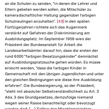
an die Schulen zu senden, "in denen die Lehrer und
Eltern gebeten werden sollen, die Mitschüler zu
kameradschaftlicher Haltung gegenüber farbigen
Schulneulingen anzuhalten".
Zur
[43]
In den späten
Fünfzigerjahren richtete sich das Augenmerk
Auflösung
verstärkt auf Gefahren der Diskriminierung am
der
Ausbildungsplatz. Im September 1959 wies der
Fußnote
Präsident der Bundesanstalt für Arbeit die
Landesarbeitsämter darauf hin, dass die ersten der
rund 6000 "farbigen Besatzungskinder" demnächst
auf Ausbildungsplatzsuche gehen würden. Es müsse
erreicht werden, "dass die farbigen Kinder in
Gemeinschaft mit den übrigen Jugendlichen und unter
den gleichen Bedingungen wie diese ihre Ausbildung
erfahren". Die Bundesregierung, so der Präsident,
"steht mit absoluter Selbstverständlichkeit zu Art. 3
Abs. 3 des Grundgesetzes, demzufolge niemand
wegen seiner Rasse benachteiligt oder bevorzugt
Zum
Seite
werden darf. (…) Sollten den Mischlingskindern