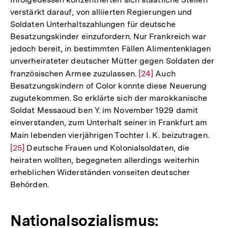
Fußnote
verstärkt darauf, von alliierten Regierungen und
Soldaten Unterhaltszahlungen für deutsche
Besatzungskinder einzufordern. Nur Frankreich war
jedoch bereit, in bestimmten Fällen Alimentenklagen
unverheirateter deutscher Mütter gegen Soldaten der
französischen Armee zuzulassen.
Zur
[24]
Auch
Besatzungskindern of Color konnte diese Neuerung
Auflösung
zugutekommen. So erklärte sich der marokkanische
der
Soldat Messaoud ben Y. im November 1929 damit
Fußnote
einverstanden, zum Unterhalt seiner in Frankfurt am
Main lebenden vierjährigen Tochter I. K. beizutragen.
Zur
[25]
Deutsche Frauen und Kolonialsoldaten, die
Aufl
heiraten wollten, begegneten allerdings weiterhin
der
erheblichen Widerständen vonseiten deutscher
Fußn
Behörden.
Nationalsozialismus: