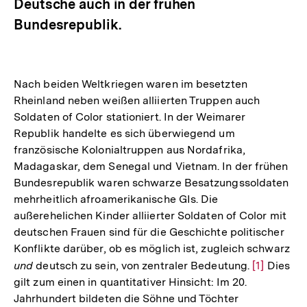
Deutsche auch in der frühen
Bundesrepublik.
Nach beiden Weltkriegen waren im besetzten
Rheinland neben weißen alliierten Truppen auch
Soldaten of Color stationiert. In der Weimarer
Republik handelte es sich überwiegend um
französische Kolonialtruppen aus Nordafrika,
Madagaskar, dem Senegal und Vietnam. In der frühen
Bundesrepublik waren schwarze Besatzungssoldaten
mehrheitlich afroamerikanische GIs. Die
außerehelichen Kinder alliierter Soldaten of Color mit
deutschen Frauen sind für die Geschichte politischer
Konflikte darüber, ob es möglich ist, zugleich schwarz
und
deutsch zu sein, von zentraler Bedeutung.
Zur
[1]
Dies
gilt zum einen in quantitativer Hinsicht: Im 20.
Auflösung
Jahrhundert bildeten die Söhne und Töchter
der