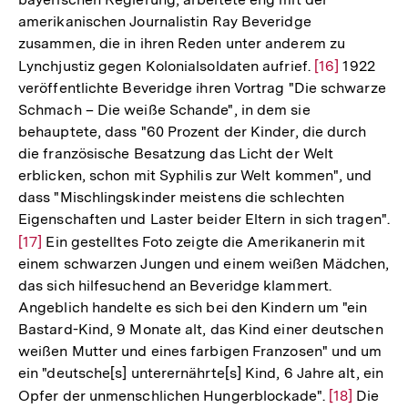
amerikanischen Journalistin Ray Beveridge
zusammen, die in ihren Reden unter anderem zu
Lynchjustiz gegen Kolonialsoldaten aufrief.
Zur
[16]
1922
veröffentlichte Beveridge ihren Vortrag "Die schwarze
Auflösung
Schmach – Die weiße Schande", in dem sie
der
behauptete, dass "60 Prozent der Kinder, die durch
Fußnote
die französische Besatzung das Licht der Welt
erblicken, schon mit Syphilis zur Welt kommen", und
dass "Mischlingskinder meistens die schlechten
Eigenschaften und Laster beider Eltern in sich tragen".
Zur
[17]
Ein gestelltes Foto zeigte die Amerikanerin mit
einem schwarzen Jungen und einem weißen Mädchen,
Auflösung
das sich hilfesuchend an Beveridge klammert.
der
Angeblich handelte es sich bei den Kindern um "ein
Fußnote
Bastard-Kind, 9 Monate alt, das Kind einer deutschen
weißen Mutter und eines farbigen Franzosen" und um
ein "deutsche[s] unterernährte[s] Kind, 6 Jahre alt, ein
Opfer der unmenschlichen Hungerblockade".
Zur
[18]
Die