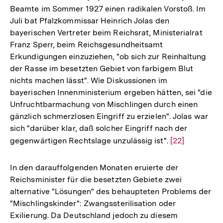
Beamte im Sommer 1927 einen radikalen Vorstoß. Im
Auflösung
Juli bat Pfalzkommissar Heinrich Jolas den
der
bayerischen Vertreter beim Reichsrat, Ministerialrat
Fußnote
Franz Sperr, beim Reichsgesundheitsamt
Erkundigungen einzuziehen, "ob sich zur Reinhaltung
der Rasse im besetzten Gebiet von farbigem Blut
nichts machen lässt". Wie Diskussionen im
bayerischen Innenministerium ergeben hätten, sei "die
Unfruchtbarmachung von Mischlingen durch einen
gänzlich schmerzlosen Eingriff zu erzielen". Jolas war
sich "darüber klar, daß solcher Eingriff nach der
gegenwärtigen Rechtslage unzulässig ist".
Zur
[22]
Auflösung
der
In den darauffolgenden Monaten eruierte der
Fußnote
Reichsminister für die besetzten Gebiete zwei
alternative "Lösungen" des behaupteten Problems der
"Mischlingskinder": Zwangssterilisation oder
Exilierung. Da Deutschland jedoch zu diesem