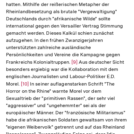
hatten. Mithilfe der reißerischen Metapher der
Rheinlandbesetzung als brutale "Vergewaltigung"
Deutschlands durch "afrikanische Wilde" sollte
international gegen den Versailler Vertrag Stimmung
gemacht werden. Dieses Kalkül schien zunächst
aufzugehen. In den frühen Zwanzigerjahren
unterstützten zahlreiche ausländische
Persönlichkeiten und Vereine die Kampagne gegen
Frankreichs Kolonialtruppen.
Zur
[9]
Aus deutscher Sicht
besonders ergiebig war die Kollaboration mit dem
Auflösung
englischen Journalisten und Labour-Politiker E.D.
der
Morel.
Zur
[10]
In seiner auflagenstarken Schrift "The
Fußnote
Horror on the Rhine" warnte Morel vor dem
Auflösung
Sexualtrieb der "primitiven Rassen", der sehr viel
der
"aggressiver" und "ungehemmter" sei als der
Fußnote
europäischer Männer. Der "französische Militarismus"
habe die afrikanischen Soldaten gewaltsam von ihrem
"eigenen Weibervolk" getrennt und auf das Rheinland