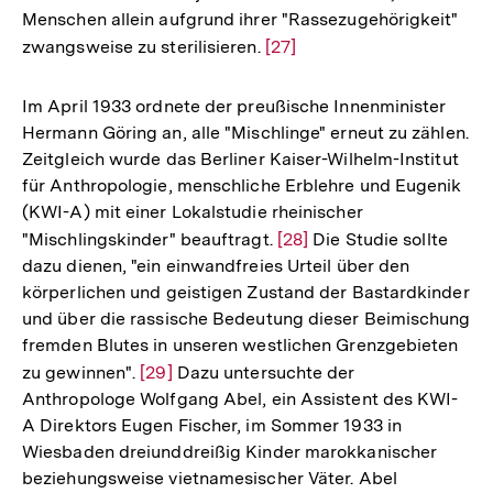
Menschen allein aufgrund ihrer "Rassezugehörigkeit"
der
zwangsweise zu sterilisieren.
Zur
[27]
Fußnote
Auflösung
der
Im April 1933 ordnete der preußische Innenminister
Fußnote
Hermann Göring an, alle "Mischlinge" erneut zu zählen.
Zeitgleich wurde das Berliner Kaiser-Wilhelm-Institut
für Anthropologie, menschliche Erblehre und Eugenik
(KWI-A) mit einer Lokalstudie rheinischer
"Mischlingskinder" beauftragt.
Zur
[28]
Die Studie sollte
dazu dienen, "ein einwandfreies Urteil über den
Auflösung
körperlichen und geistigen Zustand der Bastardkinder
der
und über die rassische Bedeutung dieser Beimischung
Fußnote
fremden Blutes in unseren westlichen Grenzgebieten
zu gewinnen".
Zur
[29]
Dazu untersuchte der
Anthropologe Wolfgang Abel, ein Assistent des KWI-
Auflösung
A Direktors Eugen Fischer, im Sommer 1933 in
der
Wiesbaden dreiunddreißig Kinder marokkanischer
Fußnote
beziehungsweise vietnamesischer Väter. Abel