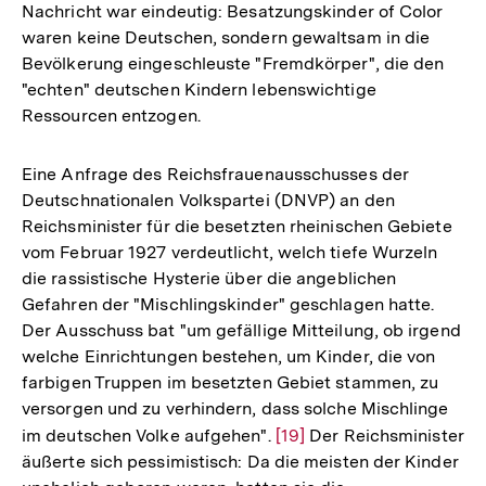
Nachricht war eindeutig: Besatzungskinder of Color
Auflösung
waren keine Deutschen, sondern gewaltsam in die
der
Bevölkerung eingeschleuste "Fremdkörper", die den
Fußnote
"echten" deutschen Kindern lebenswichtige
Ressourcen entzogen.
Eine Anfrage des Reichsfrauenausschusses der
Deutschnationalen Volkspartei (DNVP) an den
Reichsminister für die besetzten rheinischen Gebiete
vom Februar 1927 verdeutlicht, welch tiefe Wurzeln
die rassistische Hysterie über die angeblichen
Gefahren der "Mischlingskinder" geschlagen hatte.
Der Ausschuss bat "um gefällige Mitteilung, ob irgend
welche Einrichtungen bestehen, um Kinder, die von
farbigen Truppen im besetzten Gebiet stammen, zu
versorgen und zu verhindern, dass solche Mischlinge
im deutschen Volke aufgehen".
Zur
[19]
Der Reichsminister
äußerte sich pessimistisch: Da die meisten der Kinder
Auflösung