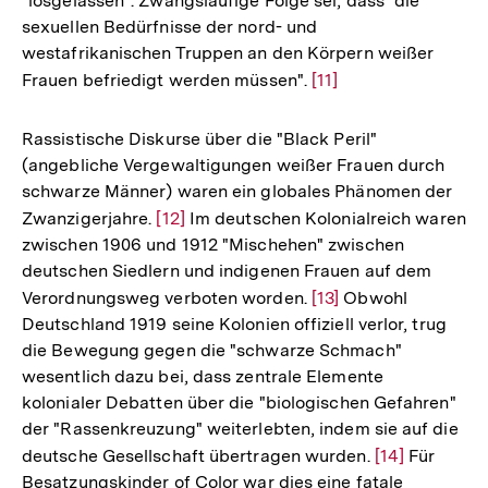
"losgelassen". Zwangsläufige Folge sei, dass "die
sexuellen Bedürfnisse der nord- und
westafrikanischen Truppen an den Körpern weißer
Frauen befriedigt werden müssen".
Zur
[11]
Auflösung
der
Rassistische Diskurse über die "Black Peril"
Fußnote
(angebliche Vergewaltigungen weißer Frauen durch
schwarze Männer) waren ein globales Phänomen der
Zwanzigerjahre.
Zur
[12]
Im deutschen Kolonialreich waren
zwischen 1906 und 1912 "Mischehen" zwischen
Auflösung
deutschen Siedlern und indigenen Frauen auf dem
der
Verordnungsweg verboten worden.
Zur
[13]
Obwohl
Fußnote
Deutschland 1919 seine Kolonien offiziell verlor, trug
Auflösung
die Bewegung gegen die "schwarze Schmach"
der
wesentlich dazu bei, dass zentrale Elemente
Fußnote
kolonialer Debatten über die "biologischen Gefahren"
der "Rassenkreuzung" weiterlebten, indem sie auf die
deutsche Gesellschaft übertragen wurden.
Zur
[14]
Für
Besatzungskinder of Color war dies eine fatale
Auflösung