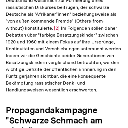
Deutschland wesentlich zur Formierung eines
rassistischen Diskurses beitrugen, der schwarze
Deutsche als "Afrikaner*innen" beziehungsweise als
"von außen kommende Fremde" (Others-from-
without) konstituierte.
Zur
[2]
Im Folgenden sollen daher
Debatten über "farbige Besatzungskinder" zwischen
Auflösung
1920 und 1960 mit einem Fokus auf ihre Ursprünge,
der
Kontinuitäten und Verschiebungen untersucht werden.
Fußnote
Indem wir die Geschichte beider Generationen von
Besatzungskindern vergleichend betrachten, werden
wichtige Defizite der öffentlichen Erinnerung in den
Fünfzigerjahren sichtbar, die eine konsequente
Bekämpfung rassistischer Denk- und
Handlungsweisen wesentlich erschwerten.
Propagandakampagne
"Schwarze Schmach am