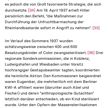
es jedoch die von Groß favorisierte Strategie, die sich
durchsetzte.
Zur
[34]
Am 18. April 1937 erließ Hitler
persönlich den Befehl, "die Maßnahmen zur
Auflösung
Durchführung der Unfruchtbarmachung der
der
Rheinlandbastarde sofort in Angriff zu nehmen".
Zur
[35]
Fußnote
Auflösu
der
Im Verlauf des Sommers 1937 wurden
Fußnote
schätzungsweise zwischen 400 und 600
Besatzungskinder of Color zwangssterilisiert.
Zur
[36]
Drei
regionale Sonderkommissionen, die in Koblenz,
Auflösung
Ludwigshafen und Wiesbaden unter Vorsitz
der
hochrangiger Gestapobeamter tagten, koordinierten
Fußnote
die heimliche Aktion. Den Kommissionen beigeordnet
waren Eugeniker, die mehrheitlich mit dem Berliner
KWI-A affiliiert waren (darunter auch Abel und
Fischer) und deren "anthropologische Gutachten"
letztlich darüber entschieden, ob ein Kind sterilisiert
wurde. Unter den Opfern der Massensterilisationen