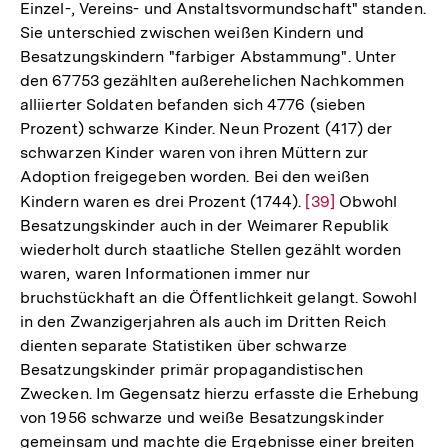
Einzel-, Vereins- und Anstaltsvormundschaft" standen.
Sie unterschied zwischen weißen Kindern und
Besatzungskindern "farbiger Abstammung". Unter
den 67753 gezählten außerehelichen Nachkommen
alliierter Soldaten befanden sich 4776 (sieben
Prozent) schwarze Kinder. Neun Prozent (417) der
schwarzen Kinder waren von ihren Müttern zur
Adoption freigegeben worden. Bei den weißen
Kindern waren es drei Prozent (1744).
Zur
[39]
Obwohl
Besatzungskinder auch in der Weimarer Republik
Auflösung
wiederholt durch staatliche Stellen gezählt worden
der
waren, waren Informationen immer nur
Fußnote
bruchstückhaft an die Öffentlichkeit gelangt. Sowohl
in den Zwanzigerjahren als auch im Dritten Reich
dienten separate Statistiken über schwarze
Besatzungskinder primär propagandistischen
Zwecken. Im Gegensatz hierzu erfasste die Erhebung
von 1956 schwarze und weiße Besatzungskinder
gemeinsam und machte die Ergebnisse einer breiten