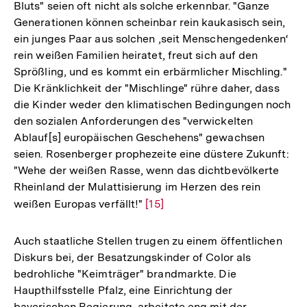
Bluts" seien oft nicht als solche erkennbar. "Ganze
Generationen können scheinbar rein kaukasisch sein,
ein junges Paar aus solchen ‚seit Menschengedenken‘
rein weißen Familien heiratet, freut sich auf den
Sprößling, und es kommt ein erbärmlicher Mischling."
Die Kränklichkeit der "Mischlinge" rühre daher, dass
die Kinder weder den klimatischen Bedingungen noch
den sozialen Anforderungen des "verwickelten
Ablauf[s] europäischen Geschehens" gewachsen
seien. Rosenberger prophezeite eine düstere Zukunft:
"Wehe der weißen Rasse, wenn das dichtbevölkerte
Rheinland der Mulattisierung im Herzen des rein
weißen Europas verfällt!"
Zur
[15]
Auflösung
der
Auch staatliche Stellen trugen zu einem öffentlichen
Fußnote
Diskurs bei, der Besatzungskinder of Color als
bedrohliche "Keimträger" brandmarkte. Die
Haupthilfsstelle Pfalz, eine Einrichtung der
bayerischen Regierung, arbeitete eng mit der