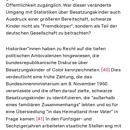
Öffentlichkeit zugänglich. War dieser veränderte
Umgang mit Statistiken über Besatzungskinder auch
Ausdruck einer größeren Bereitschaft, schwarze
Kinder nicht als "Fremdkörper", sondern als Teil der
deutschen Gesellschaft zu betrachten?
Historiker*innen haben zu Recht auf die tiefen
politischen Ambivalenzen hingewiesen, die
bundesrepublikanische Diskurse über
Besatzungskinder of Color kennzeichneten.
Zur
[40]
Dies
verdeutlicht eine frühe Zählung, die das
Auflösung
Bundesinnenministerium am 8. November 1950
der
veranlasste und die offen darauf zielte, schwarze
Fußnote
Besatzungskinder zu identifizieren, die "außerhalb
eines familiären Zusammenhangs" lebten und so für
eine Übersiedlung "in das Heimatland ihrer Väter" in
Frage kamen.
Zur
[41]
In den Fünfziger- und
Sechzigerjahren arbeiteten staatliche Stellen eng mit
Auflösung