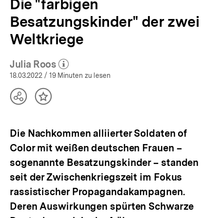
Die "farbigen
Besatzungskinder" der zwei
Weltkriege
Julia Roos
(Mehr zum Autor)
öffnen
18.03.2022
/ 19 Minuten zu lesen
Teilen
Inhalt
Optionen
merken
anzeigen
Die Nachkommen alliierter Soldaten of
Color mit weißen deutschen Frauen –
sogenannte Besatzungskinder – standen
seit der Zwischenkriegszeit im Fokus
rassistischer Propagandakampagnen.
Deren Auswirkungen spürten Schwarze