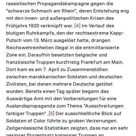
Fußnote
rassistischen Propagandakampagne gegen die
"schwarze Schmach am Rhein", deren Entstehung eng
mit den innen- und außenpolitischen Krisen des
Frühjahrs 1920 verknüpft war.
Zur
[4]
Im Verlauf des
blutigen Ruhrkampfs, den der rechtsextreme Kapp-
Auflösung
Putsch vom 13. März ausgelöst hatte, drangen
der
Reichswehreinheiten illegal in die entmilitarisierte
Fußnote
Zone ein. Daraufhin besetzten belgische und
französische Truppen kurzfristig Frankfurt am Main.
Dort kam es am 7. April zu Zusammenstößen
zwischen marokkanischen Soldaten und deutschen
Zivilisten, bei denen mehrere Deutsche getötet
wurden. Bereits einen Tag später begann das
Auswärtige Amt mit den Vorbereitungen für eine
Auslandspropaganda zum Thema "Ausschreitungen
farbiger Truppen".
Zur
[5]
Der ausschließliche Blick auf
Soldaten of Color führte zu groben Verzerrungen.
Auflösung
Zeitgenössische Statistiken zeigten, dass nur ein sehr
der
geringer Prozentsatz kolonialer Truppen an