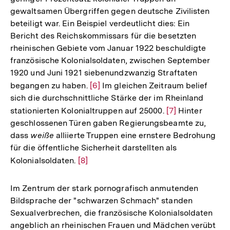
Fußnote
gewaltsamen Übergriffen gegen deutsche Zivilisten
beteiligt war. Ein Beispiel verdeutlicht dies: Ein
Bericht des Reichskommissars für die besetzten
rheinischen Gebiete vom Januar 1922 beschuldigte
französische Kolonialsoldaten, zwischen September
1920 und Juni 1921 siebenundzwanzig Straftaten
begangen zu haben.
Zur
[6]
Im gleichen Zeitraum belief
sich die durchschnittliche Stärke der im Rheinland
Auflösung
stationierten Kolonialtruppen auf 25000.
Zur
[7]
Hinter
der
geschlossenen Türen gaben Regierungsbeamte zu,
Auflösung
Fußnote
dass
weiße
alliierte Truppen eine ernstere Bedrohung
der
für die öffentliche Sicherheit darstellten als
Fußnote
Kolonialsoldaten.
Zur
[8]
Auflösung
der
Im Zentrum der stark pornografisch anmutenden
Fußnote
Bildsprache der "schwarzen Schmach" standen
Sexualverbrechen, die französische Kolonialsoldaten
angeblich an rheinischen Frauen und Mädchen verübt