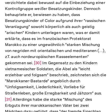
verzichtete dabei bewusst auf die Einbeziehung einer
Kontrollgruppe
weißer
Besatzungskinder. Dennoch
behauptete er, bewiesen zu haben, dass
Besatzungskinder of Color aufgrund ihrer "rassischen
Veranlagung" sowohl körperlich als auch geistig
"arischen" Kindern unterlegen waren, was er damit
erklärte, dass es im französischen Protektorat
Marokko zu einer ungewöhnlich "starken Mischung
von negriden mit orientalischen und mediteranen (…),
z.T. auch nordeuropäischen Rasseelementen"
gekommen sei.
Zur
[30]
Im Gegensatz zu den Kindern
vietnamesischer Soldaten, die Abel als "leicht
Auflösung
erziehbar und folgsam" beschrieb, zeichneten sich die
der
"Marokkaner-Bastarde" angeblich durch
Fußnote
"Unfolgsamkeit, Liederlichkeit, Vorliebe für
Straßenleben, große Erregbarkeit und Jähzorn" aus.
Zur
[31]
Allerdings habe die starke "Mischung" des
Aufl
Erbguts ihrer marokkanischen Väter bei zwei
der
Mädchen dazu geführt, dass "der fremde Einschlag
Fußn