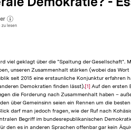
erale Demokratie? - E
er
 zum Autor)
öffnen
 zu lesen
rd viel geklagt über die "Spaltung der Gesellschaft".
alben, unseren Zusammenhalt stärken (wobei das Wor
lik seit 2015 eine erstaunliche Konjunktur erfahren hat
 anderen Demokratien finden lässt).
Zur
[1]
Auf den ersten 
gen die Forderung nach Zusammenhalt haben – außer 
Auflösung
eden über Gemeinsinn seien ein Rennen um die besten
der
lick darf man jedoch fragen, wie der Ruf nach Kohäsio
Fußnote
ntralen Begriff im bundesrepublikanischen Demokrati
r den es in anderen Sprachen offenbar gar kein Äqui