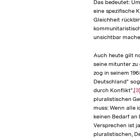
Das bedeutet: Um 
eine spezifische
Gleichheit rückbi
kommunitaristisch
unsichtbar mache
Auch heute gilt n
seine mitunter zu 
zog in seinem 196
Deutschland" soga
durch Konflikt".
Zu
[3
pluralistischen 
Au
muss: Wenn alle i
de
keinen Bedarf an 
F
Versprechen ist ja
pluralistischen, 