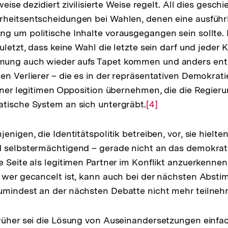
weise dezidiert zivilisierte Weise regelt. All dies gesch
rheitsentscheidungen bei Wahlen, denen eine ausführ
g um politische Inhalte vorausgegangen sein sollte. 
uletzt, dass keine Wahl die letzte sein darf und jeder K
mung auch wieder aufs Tapet kommen und anders en
en Verlierer – die es in der repräsentativen Demokra
iner legitimen Opposition übernehmen, die die Regierung
tische System an sich untergräbt.
Zur
[4]
Auflösung
der
enigen, die Identitätspolitik betreiben, vor, sie hielten
Fußnote
 selbstermächtigend – gerade nicht an das demokrati
e Seite als legitimen Partner im Konflikt anzuerkennen
 wer gecancelt ist, kann auch bei der nächsten Abst
umindest an der nächsten Debatte nicht mehr teilneh
rüher sei die Lösung von Auseinandersetzungen einfa