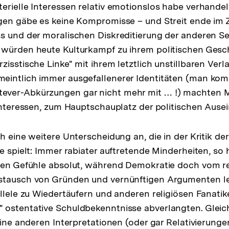
erielle Interessen relativ emotionslos habe verhande
gen gäbe es keine Kompromisse – und Streit ende im Z
s und der moralischen Diskreditierung der anderen Sei
 würden heute Kulturkampf zu ihrem politischen Gesc
zisstische Linke" mit ihrem letztlich unstillbaren Ver
eintlich immer ausgefallenerer Identitäten (man kom
ver-Abkürzungen gar nicht mehr mit … !) machten Mo
 Interessen, zum Hauptschauplatz der politischen Ause
h eine weitere Unterscheidung an, die in der Kritik der 
e spielt: Immer rabiater auftretende Minderheiten, so h
enen Gefühle absolut, während Demokratie doch vom r
stausch von Gründen und vernünftigen Argumenten le
allele zu Wiedertäufern und anderen religiösen Fanatik
ostentative Schuldbekenntnisse abverlangten. Gleichz
eine anderen Interpretationen (oder gar Relativierunge