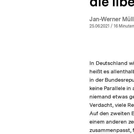
die lib
Jan-Werner Müll
(Mehr
25.06.2021
/ 16 Minuten
In Deutschland wi
heißt es allenth
in der Bundesrepub
keine Parallele in
niemand etwas ge
Verdacht, viele R
Auf den zweiten B
einem anderen ze
zusammenpasst, fü