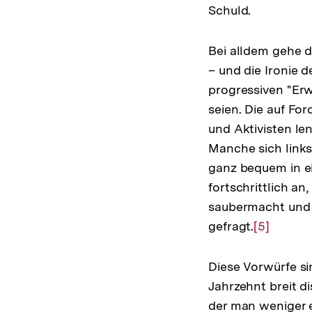
Schuld.
Bei alldem gehe d
– und die Ironie 
progressiven "Erw
seien. Die auf For
und Aktivisten le
Manche sich links
ganz bequem in ei
fortschrittlich a
saubermacht und 
gefragt.
Zur
[5]
Auflösun
der
Diese Vorwürfe s
Fußnote
Jahrzehnt breit d
der man weniger e