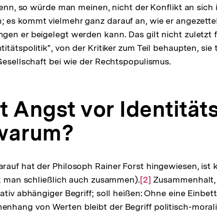
Denn, so würde man meinen, nicht der Konflikt an sich i
es kommt vielmehr ganz darauf an, wie er angezettel
en er beigelegt werden kann. Das gilt nicht zuletzt fü
tätspolitik", von der Kritiker zum Teil behaupten, sie 
Gesellschaft bei wie der Rechtspopulismus.
 Angst vor Identitäts
 warum?
auf hat der Philosoph Rainer Forst hingewiesen, ist k
lt man schließlich auch zusammen).
Zur
[2]
Zusammenhalt, s
ativ abhängiger Begriff; soll heißen: Ohne eine Einbet
Auflösung
nhang von Werten bleibt der Begriff politisch-moral
der