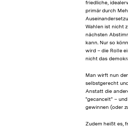
friedliche, idealer
primär durch Meh
Auseinandersetzun
Wahlen ist nicht z
nächsten Abstim
kann. Nur so könn
wird – die Rolle e
nicht das demokra
Man wirft nun denj
selbstgerecht und
Anstatt die ander
"gecancelt" – und
gewinnen (oder z
Zudem heißt es, f