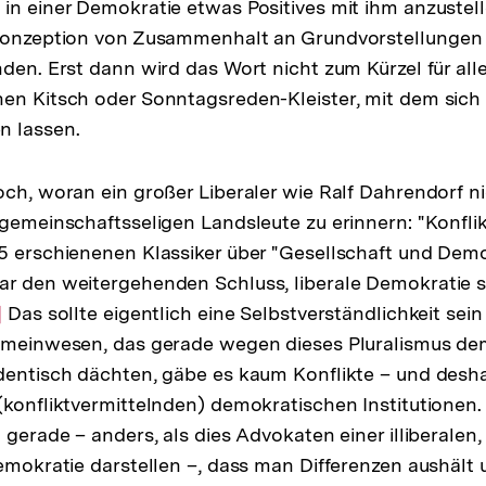
in einer Demokratie etwas Positives mit ihm anzustell
Fußnote
 Konzeption von Zusammenhalt an Grundvorstellungen 
nden. Erst dann wird das Wort nicht zum Kürzel für al
en Kitsch oder Sonntagsreden-Kleister, mit dem sich 
n lassen.
och, woran ein großer Liberaler wie Ralf Dahrendorf 
gemeinschaftsseligen Landsleute zu erinnern: "Konflikt 
5 erschienenen Klassiker über "Gesellschaft und Demo
r den weitergehenden Schluss, liberale Demokratie s
r
]
Das sollte eigentlich eine Selbstverständlichkeit sein
Gemeinwesen, das gerade wegen dieses Pluralismus de
flösung
dentisch dächten, gäbe es kaum Konflikte – und desh
r
(konfliktvermittelnden) demokratischen Institutionen
ußnote
 gerade – anders, als dies Advokaten einer illiberalen, 
Demokratie darstellen –, dass man Differenzen aushält 