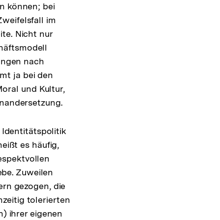
ln können; bei
weifelsfall im
te. Nicht nur
häftsmodell
langen nach
mt ja bei den
ral und Kultur,
inandersetzung.
Identitätspolitik
eißt es häufig,
espektvollen
be. Zuweilen
ern gezogen, die
eitig tolerierten
n) ihrer eigenen