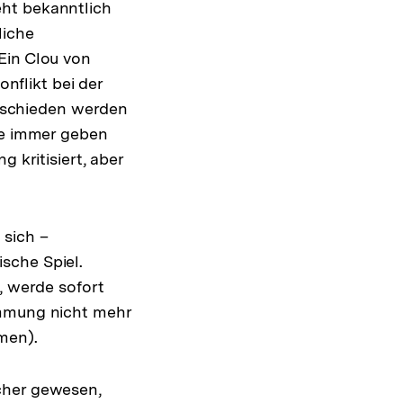
ieht bekanntlich
liche
Ein Clou von
onflikt bei der
tschieden werden
tie immer geben
 kritisiert, aber
 sich –
sche Spiel.
, werde sofort
immung nicht mehr
men).
cher gewesen,