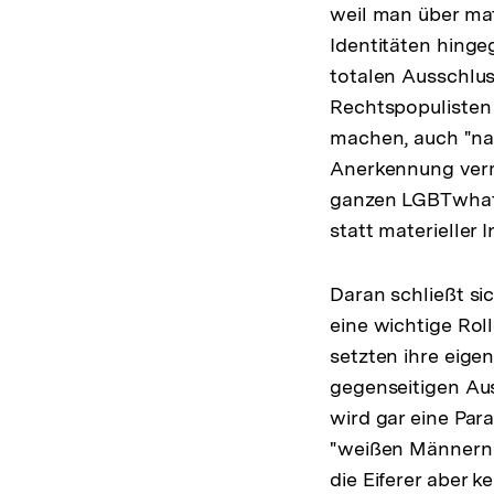
weil man über mat
Identitäten hinge
totalen Ausschlus
Rechtspopulisten
machen, auch "nar
Anerkennung verm
ganzen LGBTwhate
statt materieller
Daran schließt sic
eine wichtige Roll
setzten ihre eig
gegenseitigen Au
wird gar eine Par
"weißen Männern" 
die Eiferer aber k