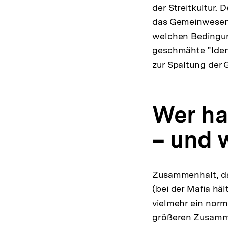
der Streitkultur. 
das Gemeinwesen; 
welchen Bedingung
geschmähte "Identi
zur Spaltung der 
Wer hat
– und
Zusammenhalt, dar
(bei der Mafia hä
vielmehr ein norm
größeren Zusamme