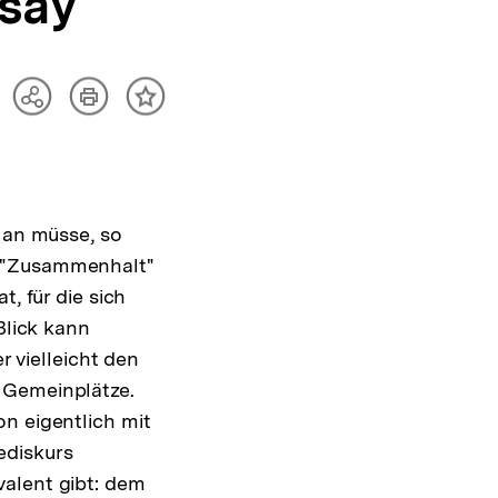
ssay
Artikel
Teilen
Inhalt
drucken
Optionen
merken
anzeigen
 Man müsse, so
t "Zusammenhalt"
, für die sich
Blick kann
vielleicht den
 Gemeinplätze.
n eigentlich mit
ediskurs
valent gibt: dem