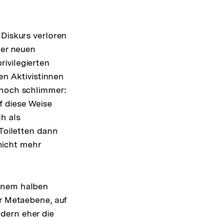
 Diskurs verloren
der neuen
ivilegierten
ten Aktivistinnen
 noch schlimmer:
f diese Weise
h als
 Toiletten dann
nicht mehr
einem halben
er Metaebene, auf
dern eher die