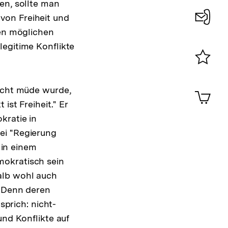
en, sollte man
von Freiheit und
len möglichen
Konta
legitime Konflikte
0
Merklist
ansehen
0
nicht müde wurde,
Artik
im
ist Freiheit." Er
Shop-
kratie in
Warenko
ei "Regierung
ansehen
 in einem
mokratisch sein
alb wohl auch
. Denn deren
sprich: nicht-
und Konflikte auf