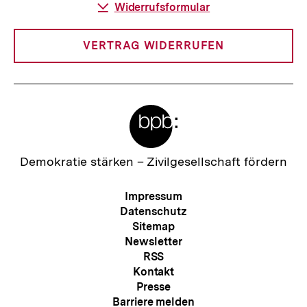
Download-
Widerrufsformular
Link:
VERTRAG WIDERRUFEN
Meta-
Links
Zur
Demokratie stärken –
Zivilgesellschaft fördern
Startseite
der
Meta-
Impressum
bpb
Navigation
Datenschutz
Sitemap
Newsletter
RSS
Kontakt
Presse
Barriere melden