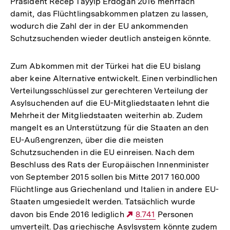
Präsident Recep Tayyip Erdoğan 2016 mehrfach
damit, das Flüchtlingsabkommen platzen zu lassen,
wodurch die Zahl der in der EU ankommenden
Schutzsuchenden wieder deutlich ansteigen könnte.
Zum Abkommen mit der Türkei hat die EU bislang
aber keine Alternative entwickelt. Einen verbindlichen
Verteilungsschlüssel zur gerechteren Verteilung der
Asylsuchenden auf die EU-Mitgliedstaaten lehnt die
Mehrheit der Mitgliedstaaten weiterhin ab. Zudem
mangelt es an Unterstützung für die Staaten an den
EU-Außengrenzen, über die die meisten
Schutzsuchenden in die EU einreisen. Nach dem
Beschluss des Rats der Europäischen Innenminister
von September 2015 sollen bis Mitte 2017 160.000
Flüchtlinge aus Griechenland und Italien in andere EU-
Staaten umgesiedelt werden. Tatsächlich wurde
davon bis Ende 2016 lediglich
Externer
8.741
Personen
umverteilt. Das griechische Asylsystem könnte zudem
Link: