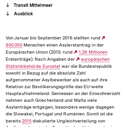
Transit Mittelmeer
Ausblick
Von Januar bis September 2016 stellten rund
Externer
950.000
Menschen einen Asylerstantrag in der
Link:
Europäischen Union (2015: rund
Externer
1,26 Millionen
Erstanträge). Nach Angaben der
Link:
Externer
europäischen
Statistikbehörde Eurostat
war die Bundesrepublik
Link:
sowohl in Bezug auf die absolute Zahl
aufgenommener Asylbewerber als auch auf ihre
Relation zur Bevölkerungsgröße das EU-weite
Hauptaufnahmeland. Gemessen an der Einwohnerzahl
nahmen auch Griechenland und Malta viele
Asylanträge entgegen, besonders wenige dagegen
die Slowakei, Portugal und Rumänien. Somit ist die
bereits
Interner
2015
diskutierte Ungleichverteilung von