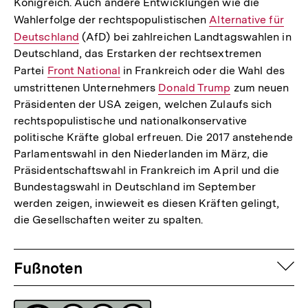
Königreich. Auch andere Entwicklungen wie die
Wahlerfolge der rechtspopulistischen
Interner
Alternative für
Deutschland
(AfD) bei zahlreichen Landtagswahlen in
Link:
Deutschland, das Erstarken der rechtsextremen
Partei
Interner
Front National
in Frankreich oder die Wahl des
umstrittenen Unternehmers
Link:
Interner
Donald Trump
zum neuen
Präsidenten der USA zeigen, welchen Zulaufs sich
Link:
rechtspopulistische und nationalkonservative
politische Kräfte global erfreuen. Die 2017 anstehende
Parlamentswahl in den Niederlanden im März, die
Präsidentschaftswahl in Frankreich im April und die
Bundestagswahl in Deutschland im September
werden zeigen, inwieweit es diesen Kräften gelingt,
die Gesellschaften weiter zu spalten.
Fussnoten
auf
Fußnoten