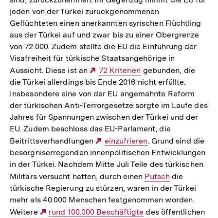
jeden von der Türkei zurückgenommenen
Geflüchteten einen anerkannten syrischen Flüchtling
aus der Türkei auf und zwar bis zu einer Obergrenze
von 72.000. Zudem stellte die EU die Einführung der
Visafreiheit für türkische Staatsangehörige in
Aussicht. Diese ist an
Externer
72 Kriterien
gebunden, die
die Türkei allerdings bis Ende 2016 nicht erfüllte.
Link:
Insbesondere eine von der EU angemahnte Reform
der türkischen Anti-Terrorgesetze sorgte im Laufe des
Jahres für Spannungen zwischen der Türkei und der
EU. Zudem beschloss das EU-Parlament, die
Beitrittsverhandlungen
Externer
einzufrieren
. Grund sind die
besorgniserregenden innenpolitischen Entwicklungen
Link:
in der Türkei. Nachdem Mitte Juli Teile des türkischen
Militärs versucht hatten, durch einen
Interner
Putsch
die
türkische Regierung zu stürzen, waren in der Türkei
Link:
mehr als 40.000 Menschen festgenommen worden.
Weitere
Externer
rund 100.000 Beschäftigte
des öffentlichen