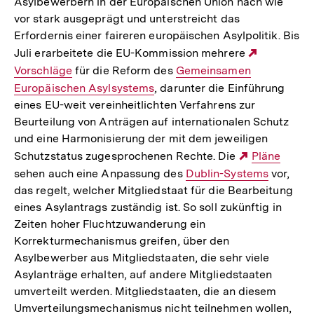
Asylbewerbern in der Europäischen Union nach wie
Link:
vor stark ausgeprägt und unterstreicht das
Erfordernis einer faireren europäischen Asylpolitik. Bis
Juli erarbeitete die EU-Kommission mehrere
Externer
Vorschläge
für die Reform des
Interner
Gemeinsamen
Link:
Europäischen Asylsystems
, darunter die Einführung
Link:
eines EU-weit vereinheitlichten Verfahrens zur
Beurteilung von Anträgen auf internationalen Schutz
und eine Harmonisierung der mit dem jeweiligen
Schutzstatus zugesprochenen Rechte. Die
Externer
Pläne
sehen auch eine Anpassung des
Interner
Dublin-Systems
Link:
vor,
das regelt, welcher Mitgliedstaat für die Bearbeitung
Link:
eines Asylantrags zuständig ist. So soll zukünftig in
Zeiten hoher Fluchtzuwanderung ein
Korrekturmechanismus greifen, über den
Asylbewerber aus Mitgliedstaaten, die sehr viele
Asylanträge erhalten, auf andere Mitgliedstaaten
umverteilt werden. Mitgliedstaaten, die an diesem
Umverteilungsmechanismus nicht teilnehmen wollen,