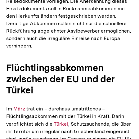
Reisedokumente vorliegen. Die Anerkennung dieses
Ersatzdokuments soll in Rücknahmeabkommen mit
den Herkunftsländern festgeschrieben werden.
Derartige Abkommen sollen nicht nur die schnellere
Rückführung abgelehnter Asylbewerber ermöglichen,
sondern auch die irreguläre Einreise nach Europa
verhindern.
Flüchtlingsabkommen
zwischen der EU und der
Türkei
Im
Interner
März
trat ein – durchaus umstrittenes –
Flüchtlingsabkommen mit der Türkei in Kraft. Darin
Link:
verpflichtet sich die
Interner
Türkei
, Schutzsuchende, die über
ihr Territorium irregulär nach Griechenland eingereist
Link:
sind, zurückzunehmen. Im Gegenzug nimmt die EU für