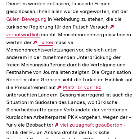
Dienstes wurden entlassen, tausende Firmen
Link:
geschlossen. Ihnen allen wurde vorgeworfen, mit der
Inte
Gülen-Bewegung
in Verbindung zu stehen, die die
Link
türkische Regierung für den Putsch-Versuch
Externer
verantwortlich
macht. Menschenrechtsorganisationen
Link:
werfen der
Externer
Türkei
massive
Menschenrechtsverletzungen vor, die sich unter
Link:
anderem in der zunehmenden Unterdrückung der
freien Meinungsäußerung durch die Verfolgung und
Festnahme von Journalisten zeigten. Die Organisation
Reporter ohne Grenzen sieht die Türkei im Hinblick auf
die Pressefreiheit auf
Externer
Platz 151 von 180
untersuchten Ländern. Besorgniserregend ist auch die
Link:
Situation im Südosten des Landes, wo türkische
Sicherheitskräfte gegen Verbündete der verbotenen
kurdischen Arbeiterpartei PKK vorgehen. Wegen der –
für viele Beobachter
Externer
viel zu zaghaft geäußerten
–
Kritik der EU an Ankara drohte der türkische
Link: