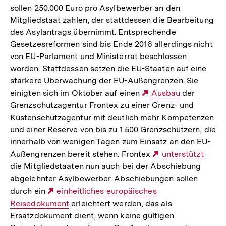
sollen 250.000 Euro pro Asylbewerber an den
Mitgliedstaat zahlen, der stattdessen die Bearbeitung
des Asylantrags übernimmt. Entsprechende
Gesetzesreformen sind bis Ende 2016 allerdings nicht
von EU-Parlament und Ministerrat beschlossen
worden. Stattdessen setzen die EU-Staaten auf eine
stärkere Überwachung der EU-Außengrenzen. Sie
einigten sich im Oktober auf einen
Externer
Ausbau
der
Grenzschutzagentur Frontex zu einer Grenz- und
Link:
Küstenschutzagentur mit deutlich mehr Kompetenzen
und einer Reserve von bis zu 1.500 Grenzschützern, die
innerhalb von wenigen Tagen zum Einsatz an den EU-
Außengrenzen bereit stehen. Frontex
Externer
unterstützt
die Mitgliedstaaten nun auch bei der Abschiebung
Link:
abgelehnter Asylbewerber. Abschiebungen sollen
durch ein
Externer
einheitliches europäisches
Reisedokument
Link:
erleichtert werden, das als
Ersatzdokument dient, wenn keine gültigen