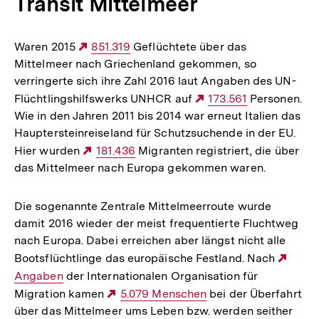
Transit Mittelmeer
Waren 2015
Externer
851.319
Geflüchtete über das
Mittelmeer nach Griechenland gekommen, so
Link:
verringerte sich ihre Zahl 2016 laut Angaben des UN-
Flüchtlingshilfswerks UNHCR auf
Externer
173.561
Personen.
Wie in den Jahren 2011 bis 2014 war erneut Italien das
Link:
Hauptersteinreiseland für Schutzsuchende in der EU.
Hier wurden
Externer
181.436
Migranten registriert, die über
das Mittelmeer nach Europa gekommen waren.
Link:
Die sogenannte Zentrale Mittelmeerroute wurde
damit 2016 wieder der meist frequentierte Fluchtweg
nach Europa. Dabei erreichen aber längst nicht alle
Bootsflüchtlinge das europäische Festland. Nach
Exte
Angaben
der Internationalen Organisation für
Link:
Migration kamen
Externer
5.079 Menschen
bei der Überfahrt
über das Mittelmeer ums Leben bzw. werden seither
Link: