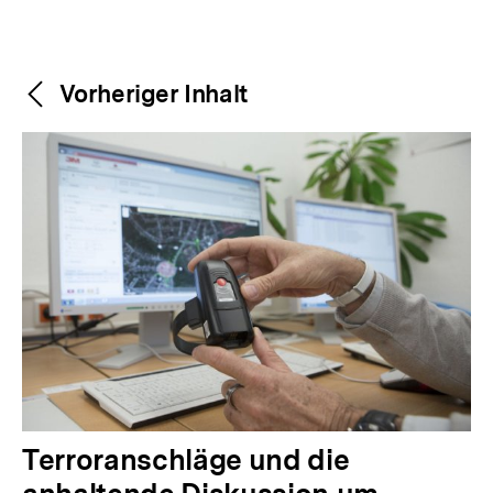
Weitere
Content-
Vorheriger Inhalt
Navigation
Inhalte
V
Terroranschläge und die