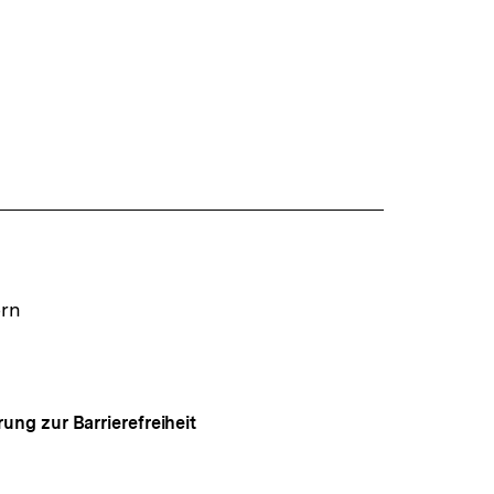
ern
rung zur Barrierefreiheit
Auf