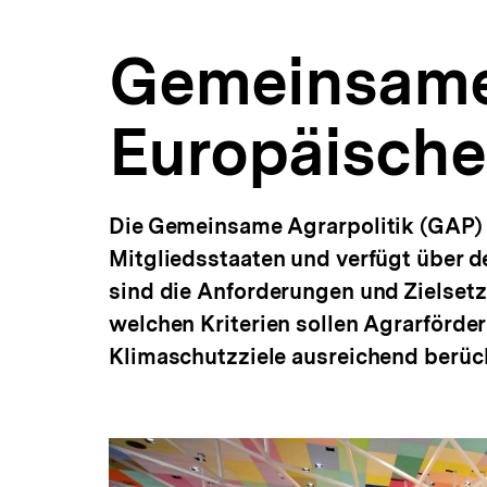
a
t
Gemeinsame 
i
o
n
Europäische
Die Gemeinsame Agrarpolitik (GAP) 
Mitgliedsstaaten und verfügt über d
sind die Anforderungen und Zielset
welchen Kriterien sollen Agrarförde
Klimaschutzziele ausreichend berüc