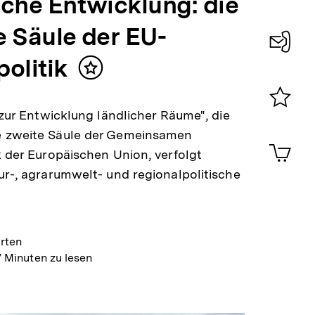
iche Entwicklung: die
e Säule der EU-
olitik
Konta
Inhalt
0
merken
k zur Entwicklung ländlicher Räume", die
Merklist
ansehen
 zweite Säule der Gemeinsamen
0
Artik
k der Europäischen Union, verfolgt
im
ur-, agrarumwelt- und regionalpolitische
Shop-
Warenko
ansehen
rten
7 Minuten zu lesen