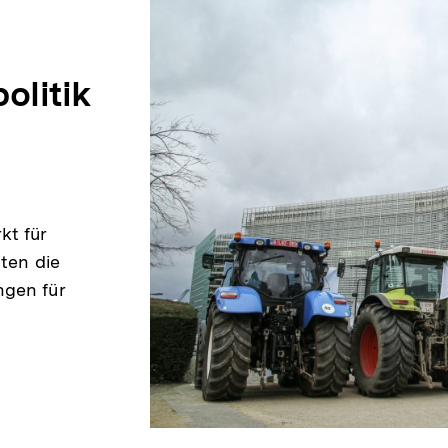
litik
kt für
aten die
ngen für