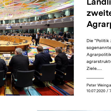
Ländl
zweit
Agrarp
Die "Politi
sogenannte
Agrarpoliti
agrarstrukt
Ziele.…
Peter Weinga
10.07.2020
/ 