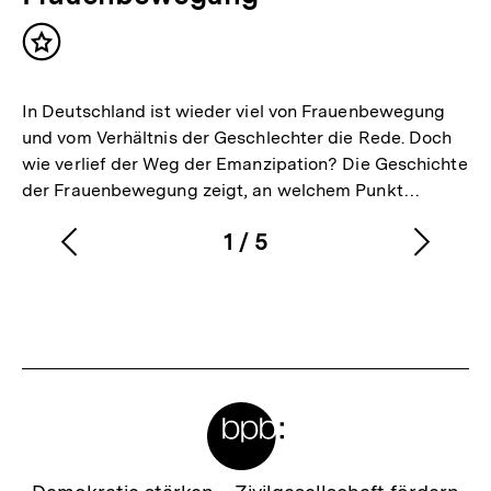
Inhalt
merken
In Deutschland ist wieder viel von Frauenbewegung
und vom Verhältnis der Geschlechter die Rede. Doch
wie verlief der Weg der Emanzipation? Die Geschichte
der Frauenbewegung zeigt, an welchem Punkt…
1
/
5
Vorherigen
Nächs
Karussellinhalt
von
Inhalt
Inhalt
anzeigen
anzei
Meta-
Links