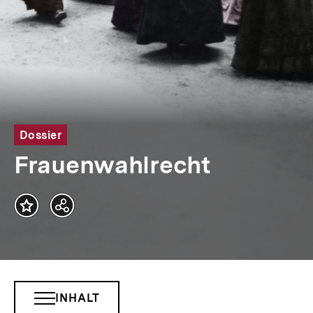
Dossier
Frauenwahlrecht
Teilen
Optionen
anzeigen
INHALT
INHALTSNAVIGATION