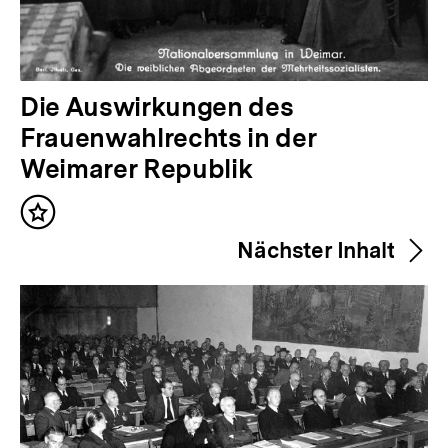
V
Die Auswirkungen des
o
Frauenwahlrechts in der
r
Weimarer Republik
h
Inhalt
e
merken
Nächster Inhalt
r
i
g
e
r
I
n