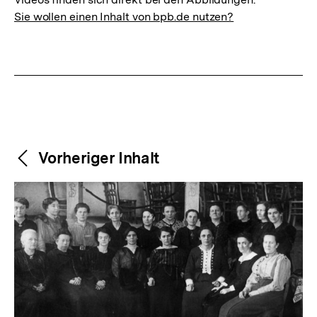
Sie wollen einen Inhalt von bpb.de nutzen?
Weitere
Content-
Vorheriger Inhalt
Navigation
Inhalte