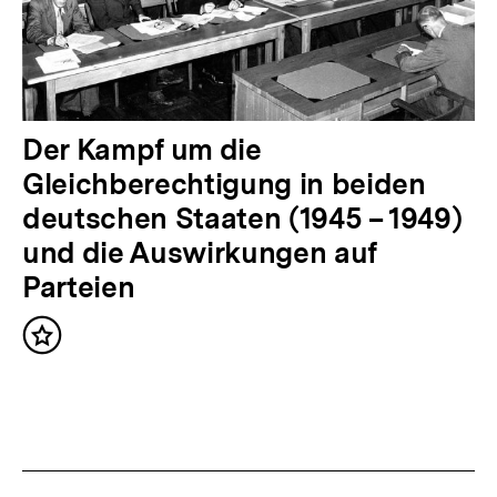
h
a
l
t
N
Der Kampf um die
:
ä
Gleichberechtigung in beiden
c
deutschen Staaten (1945 – 1949)
h
und die Auswirkungen auf
s
Parteien
t
Inhalt
e
merken
r
I
n
h