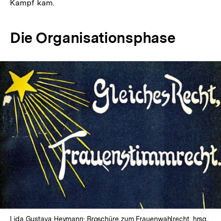
Kampf kam.
Die Organisationsphase
In
Lightbox
öffnen
Lida Gustava Heymann: Broschüre zum Frauenwahlrecht, hrsg.,