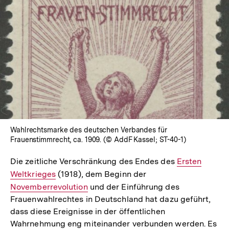
In
Lightbox
öffnen
Wahlrechtsmarke des deutschen Verbandes für
Frauenstimmrecht, ca. 1909. (© AddF Kassel; ST-40-1)
Die zeitliche Verschränkung des Endes des
Interner
Ersten
Weltkrieges
(1918), dem Beginn der
Interner
Link:
Novemberrevolution
und der Einführung des
Link:
Frauenwahlrechtes in Deutschland hat dazu geführt,
dass diese Ereignisse in der öffentlichen
Wahrnehmung eng miteinander verbunden werden. Es