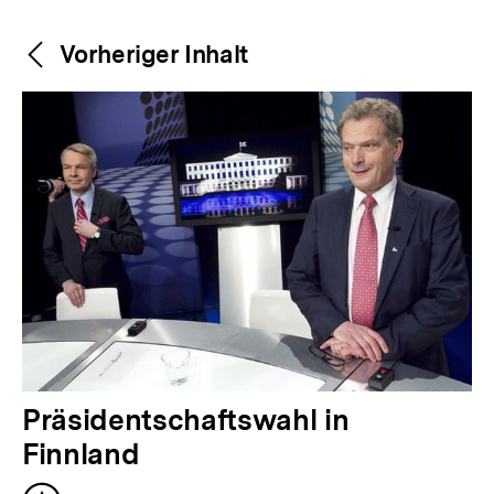
Weitere
Content-
Vorheriger Inhalt
Navigation
Inhalte
V
Präsidentschaftswahl in
o
Finnland
r