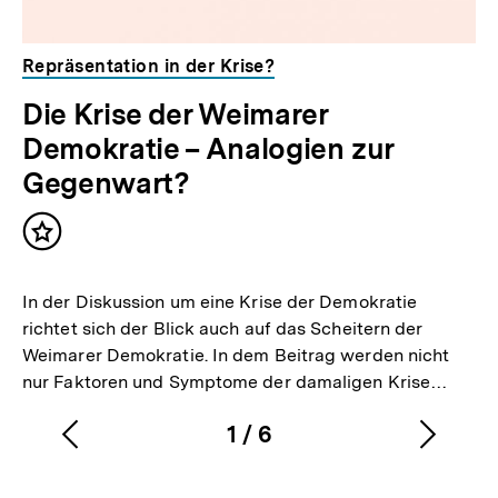
Repräsentation in der Krise?
Die Krise der Weimarer
Demokratie – Analogien zur
Gegenwart?
Inhalt
merken
In der Diskussion um eine Krise der Demokratie
richtet sich der Blick auch auf das Scheitern der
Weimarer Demokratie. In dem Beitrag werden nicht
nur Faktoren und Symptome der damaligen Krise…
1
/
6
Vorherigen
Nächs
Karussellinhalt
von
Inhalt
Inhalt