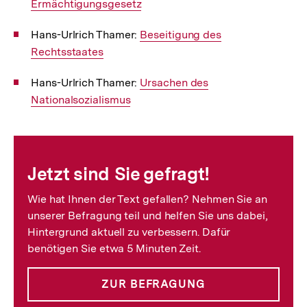
Ermächtigungsgesetz
Link:
Hans-Urlrich Thamer:
Interner
Beseitigung des
Rechtsstaates
Link:
Hans-Urlrich Thamer:
Interner
Ursachen des
Nationalsozialismus
Link:
Fussnoten
Jetzt sind Sie gefragt!
Wie hat Ihnen der Text gefallen? Nehmen Sie an
unserer Befragung teil und helfen Sie uns dabei,
Hintergrund aktuell zu verbessern. Dafür
benötigen Sie etwa 5 Minuten Zeit.
ZUR BEFRAGUNG