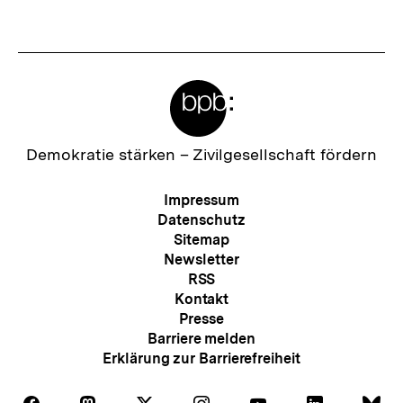
anzeigen
anzei
Meta-
Links
Zur
Demokratie stärken –
Zivilgesellschaft fördern
Startseite
der
Meta-
Impressum
bpb
Navigation
Datenschutz
Sitemap
Newsletter
RSS
Kontakt
Presse
Barriere melden
Erklärung zur Barrierefreiheit