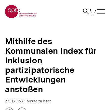
Direkt
Zur Startseite der bpb
zum
0
Artikel
Sho
Seiteninhalt
im
Naviga
Suche
springen
War
öffne
öffnen
öff
Pfadnavigation
Mithilfe
Brotkrümelnavigation
des
Kommunalen
Mithilfe des
Index
für
Kommunalen Index für
Inklusion
partizipatorische
Inklusion
Entwicklungen
anstoßen
partizipatorische
|
bpb.de
Entwicklungen
anstoßen
27.01.2015
/ 1 Minute zu lesen