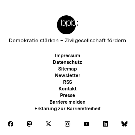
Meta-
Links
Zur
Demokratie stärken –
Zivilgesellschaft fördern
Startseite
der
Meta-
Impressum
bpb
Navigation
Datenschutz
Sitemap
Newsletter
RSS
Kontakt
Presse
Barriere melden
Erklärung zur Barrierefreiheit
Auf
Auf
Auf
Auf
Auf
Auf
Au
Folgen
Folgen
Folgen
Folgen
Folgen
Folgen
Fol
Facebook
Mastodon
X
Instagram
Youtube
LinkedIn
Bl
Sie
Sie
Sie
Sie
Sie
Sie
Sie