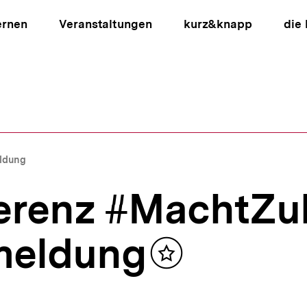
ernen
Veranstaltungen
kurz&knapp
die
ion
ldung
renz #MachtZuk
meldung
Inhalt
merken