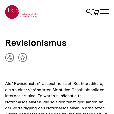
Direkt
Zur Startseite der bpb
zum
0
Artikel
Sho
Seiteninhalt
im
Naviga
Suche
springen
War
öffne
öffnen
öff
Pfadnavigation
Revisionismus
Brotkrümelnavigation
|
bpb.de
Revisionismus
Teilen
Inhalt
Optionen
merken
anzeigen
Als "Revisionisten" bezeichnen sich Rechtsradikale,
die an einer veränderten Sicht des Geschichtsbildes
interessiert sind. Es waren zunächst alte
Nationalsozialisten, die seit den fünfziger Jahren an
der Verteidigung des Nationalsozialismus arbeiteten.