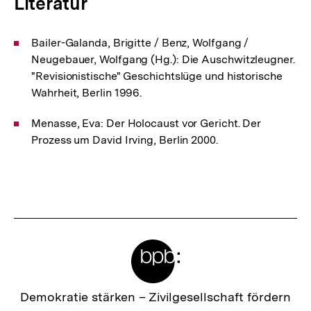
Literatur
Bailer-Galanda, Brigitte / Benz, Wolfgang /
Neugebauer, Wolfgang (Hg.): Die Auschwitzleugner.
"Revisionistische" Geschichtslüge und historische
Wahrheit, Berlin 1996.
Menasse, Eva: Der Holocaust vor Gericht. Der
Prozess um David Irving, Berlin 2000.
Fussnoten
Meta-
Links
Zur
Demokratie stärken –
Zivilgesellschaft fördern
Startseite