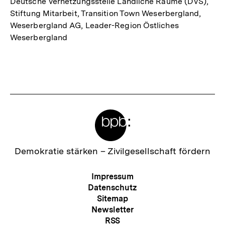
Deutsche Vernetzungsstelle Ländliche Räume (DVS),
Stiftung Mitarbeit, Transition Town Weserbergland,
Weserbergland AG, Leader-Region Östliches
Weserbergland
Meta-
Links
Zur
Demokratie stärken –
Zivilgesellschaft fördern
Startseite
der
Meta-
Impressum
bpb
Navigation
Datenschutz
Sitemap
Newsletter
RSS