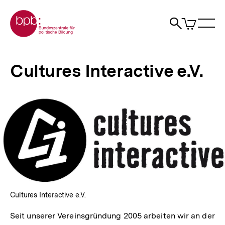
Direkt
Zur Startseite der bpb
zum
0
Artikel
Sho
Seiteninhalt
im
Naviga
Suche
springen
War
öffne
öffnen
öff
Pfadnavigation
Cultures
Brotkrümelnavigation
Interactive
Cultures Interactive e.V.
e.V.
|
bpb.de
Cultures Interactive e.V.
Seit unserer Vereinsgründung 2005 arbeiten wir an der