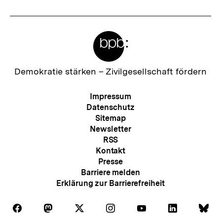
Meta-
Links
Zur
Demokratie stärken –
Zivilgesellschaft fördern
Startseite
der
Meta-
Impressum
bpb
Navigation
Datenschutz
Sitemap
Newsletter
RSS
Kontakt
Presse
Barriere melden
Erklärung zur Barrierefreiheit
Auf
Auf
Auf
Auf
Auf
Auf
Au
Folgen
Folgen
Folgen
Folgen
Folgen
Folgen
Fol
Facebook
Mastodon
X
Instagram
Youtube
LinkedIn
Bl