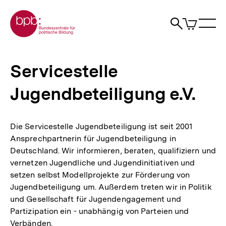
Direkt
Zur Startseite der bpb
zum
0
Artikel
Sho
Seiteninhalt
im
Naviga
Suche
springen
War
öffne
öffnen
öff
Pfadnavigation
Servicestelle
Brotkrümelnavigation
Jugendbeteiligung
Servicestelle
e.V.
|
Jugendbeteiligung e.V.
bpb.de
Die Servicestelle Jugendbeteiligung ist seit 2001
Ansprechpartnerin für Jugendbeteiligung in
Deutschland. Wir informieren, beraten, qualifiziern und
vernetzen Jugendliche und Jugendinitiativen und
setzen selbst Modellprojekte zur Förderung von
Jugendbeteiligung um. Außerdem treten wir in Politik
und Gesellschaft für Jugendengagement und
Partizipation ein - unabhängig von Parteien und
Verbänden.