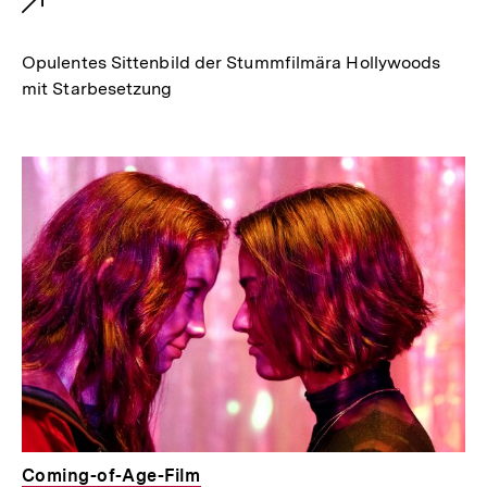
e
r
Opulentes Sittenbild der Stummfilmära Hollywoods
n
mit Starbesetzung
e
r
L
i
n
k
:
Coming-of-Age-Film