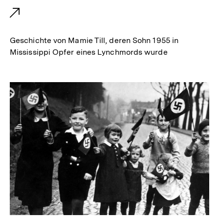
x
t
e
Geschichte von Mamie Till, deren Sohn 1955 in
r
Mississippi Opfer eines Lynchmords wurde
n
e
r
L
i
n
k
: