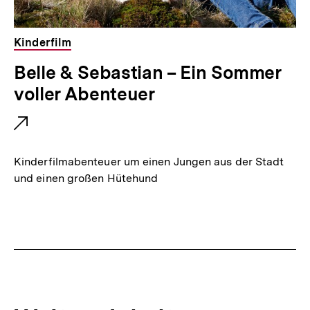
Kinderfilm
E
Belle & Sebastian – Ein Sommer
x
voller Abenteuer
t
e
r
Kinderfilmabenteuer um einen Jungen aus der Stadt
n
und einen großen Hütehund
e
r
L
i
n
k