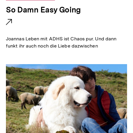
E
So Damn Easy Going
x
t
e
Joannas Leben mit ADHS ist Chaos pur. Und dann
r
funkt ihr auch noch die Liebe dazwischen
n
e
r
L
i
n
k
: