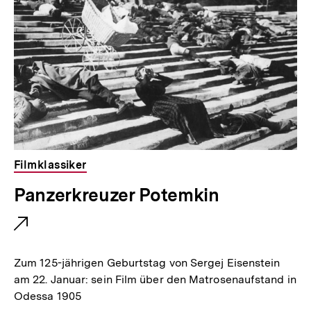
i
n
k
:
Filmklassiker
E
Panzerkreuzer Potemkin
x
t
e
Zum 125-jährigen Geburtstag von Sergej Eisenstein
r
am 22. Januar: sein Film über den Matrosenaufstand in
Odessa 1905
n