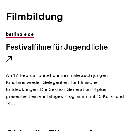
r
L
Filmbildung
i
n
berlinale.de
k
:
E
Festivalfilme für Jugendliche
x
t
e
An 17. Februar bietet die Berlinale auch jungen
r
Kinofans wieder Gelegenheit für filmische
Entdeckungen: Die Sektion Generation 14plus
n
präsentiert ein vielfältiges Programm mit 15 Kurz- und
e
14…
r
L
i