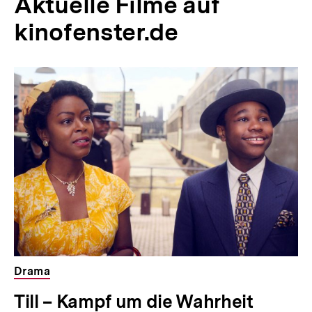
Aktuelle Filme auf
n
kinofenster.de
k
:
Drama
E
Till – Kampf um die Wahrheit