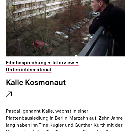
k
:
Filmbesprechung + Interview +
Unterrichtsmaterial
E
Kalle Kosmonaut
x
t
e
Pascal, genannt Kalle, wächst in einer
r
Plattenbausiedlung in Berlin-Marzahn auf. Zehn Jahre
lang haben ihn Tine Kugler und Günther Kurth mit der
n