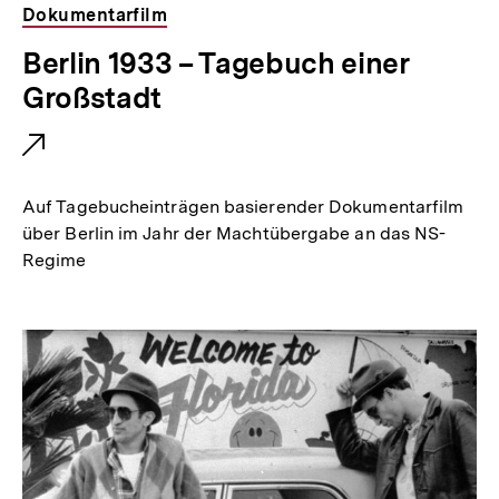
Dokumentarfilm
E
Berlin 1933 – Tagebuch einer
x
Großstadt
t
e
r
Auf Tagebucheinträgen basierender Dokumentarfilm
n
über Berlin im Jahr der Machtübergabe an das NS-
Regime
e
r
L
i
n
k
: