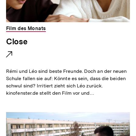
Film des Monats
E
Close
x
t
e
Rémi und Léo sind beste Freunde. Doch an der neuen
r
Schule fallen sie auf: Könnte es sein, dass die beiden
schwul sind? Irritiert zieht sich Léo zurück.
n
kinofenster.de stellt den Film vor und…
e
r
L
i
n