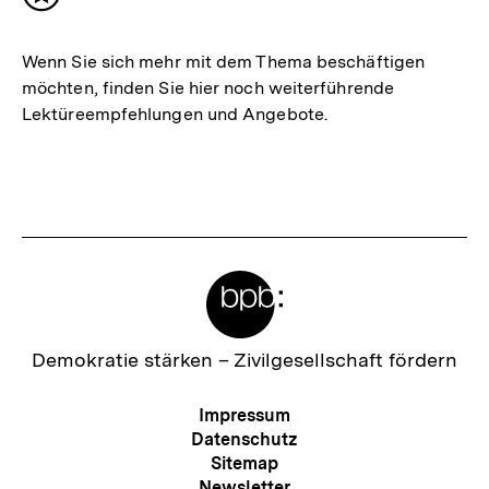
Inhalt
merken
Wenn Sie sich mehr mit dem Thema beschäftigen
möchten, finden Sie hier noch weiterführende
Lektüreempfehlungen und Angebote.
Meta-
Links
Zur
Demokratie stärken –
Zivilgesellschaft fördern
Startseite
der
Meta-
Impressum
bpb
Navigation
Datenschutz
Sitemap
Newsletter