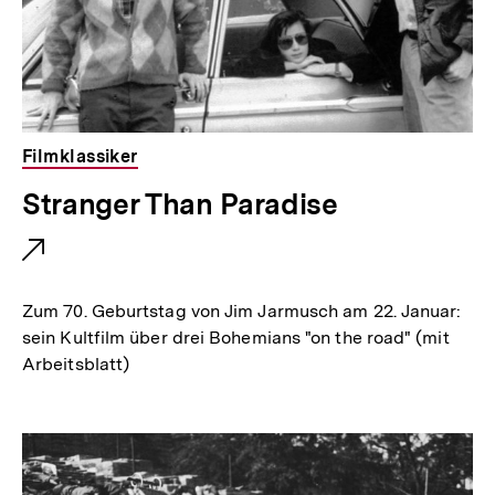
Filmklassiker
E
Stranger Than Paradise
x
t
e
Zum 70. Geburtstag von Jim Jarmusch am 22. Januar:
r
sein Kultfilm über drei Bohemians "on the road" (mit
Arbeitsblatt)
n
e
r
L