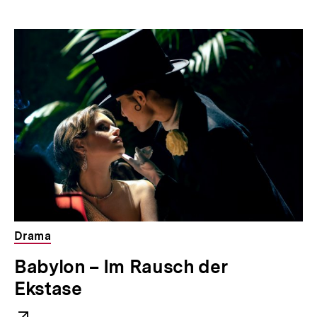
e
r
L
i
n
k
:
Drama
E
Babylon – Im Rausch der
x
Ekstase
t