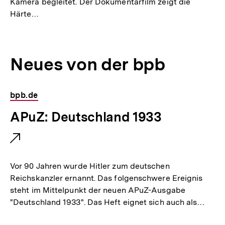
Kamera begleitet. Der Dokumentarfilm zeigt die
e
Härte…
r
L
i
Neues von der bpb
n
k
bpb.de
:
E
APuZ: Deutschland 1933
x
t
e
Vor 90 Jahren wurde Hitler zum deutschen
r
Reichskanzler ernannt. Das folgenschwere Ereignis
steht im Mittelpunkt der neuen APuZ-Ausgabe
n
"Deutschland 1933". Das Heft eignet sich auch als…
e