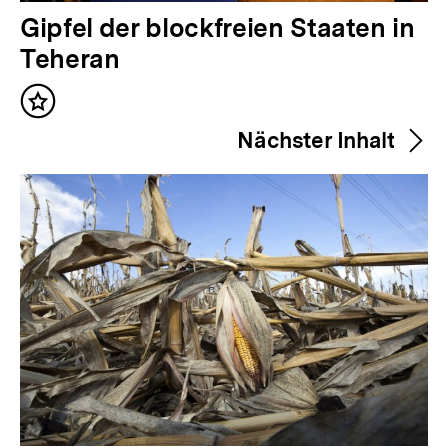
V
Gipfel der blockfreien Staaten in
o
Teheran
r
Inhalt
h
merken
Nächster Inhalt
e
r
i
g
e
r
I
n
h
a