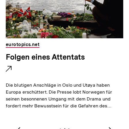
:
eurotopics.net
E
Folgen eines Attentats
x
t
e
Die blutigen Anschläge in Oslo und Utøya haben
r
Europa erschüttert. Die Presse lobt Norwegen für
seinen besonnenen Umgang mit dem Drama und
n
fordert mehr Bewusstsein für die Gefahren des…
e
r
L