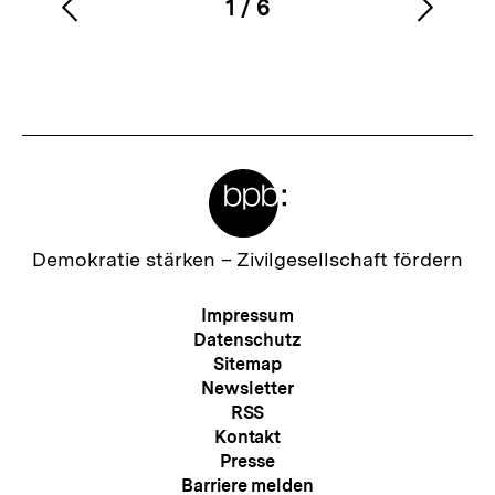
1
/
6
Vorherigen
Nächs
Karussellinhalt
von
i
Inhalt
Inhalt
n
anzeigen
anzei
k
:
Meta-
Links
Zur
Demokratie stärken –
Zivilgesellschaft fördern
Startseite
der
Meta-
Impressum
bpb
Navigation
Datenschutz
Sitemap
Newsletter
RSS
Kontakt
Presse
Barriere melden