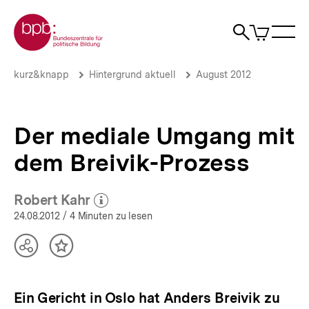
Direkt
Zur Startseite der bpb
zum
0
Artikel
Sho
Seiteninhalt
im
Naviga
Suche
springen
War
öffne
öffnen
öff
Pfadnavigation
Der
Brotkrümelnavigation
kurz&knapp
Hintergrund aktuell
August 2012
mediale
Umgang
mit
dem
Der mediale Umgang mit
Breivik-
Prozess
dem Breivik-Prozess
|
Hintergrund
aktuell
Robert Kahr
(Mehr zum Autor)
|
öffnen
24.08.2012
/ 4 Minuten zu lesen
bpb.de
Teilen
Inhalt
Optionen
merken
anzeigen
Ein Gericht in Oslo hat Anders Breivik zu