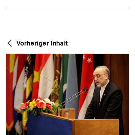
Weitere
Content-
Vorheriger Inhalt
Navigation
Inhalte