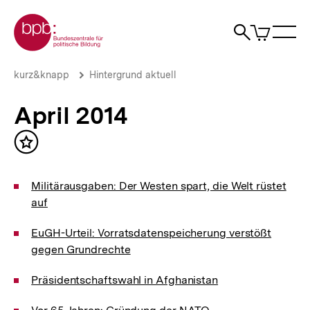
Direkt
Zur Startseite der bpb
zum
0
Artikel
Sho
Seiteninhalt
im
Naviga
Suche
springen
War
öffne
öffnen
öff
Pfadnavigation
April
Brotkrümelnavigation
kurz&knapp
Hintergrund aktuell
2014
|
April 2014
Hintergrund
aktuell
|
Inhalt
bpb.de
merken
Militärausgaben: Der Westen spart, die Welt rüstet
auf
EuGH-Urteil: Vorratsdatenspeicherung verstößt
gegen Grundrechte
Präsidentschaftswahl in Afghanistan