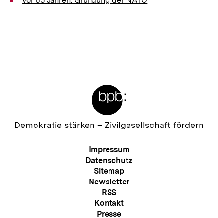
Vor 65 Jahren: Gründung der NATO
Meta-
Links
Zur
Demokratie stärken –
Zivilgesellschaft fördern
Startseite
der
Meta-
Impressum
bpb
Navigation
Datenschutz
Sitemap
Newsletter
RSS
Kontakt
Presse