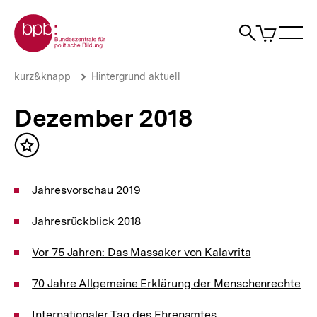
Direkt
Zur Startseite der bpb
zum
0
Artikel
Sho
Seiteninhalt
im
Naviga
Suche
springen
War
öffne
öffnen
öff
Pfadnavigation
Dezember
Brotkrümelnavigation
kurz&knapp
Hintergrund aktuell
2018
|
Dezember 2018
Hintergrund
aktuell
|
Inhalt
bpb.de
merken
Jahresvorschau 2019
Jahresrückblick 2018
Vor 75 Jahren: Das Massaker von Kalavrita
70 Jahre Allgemeine Erklärung der Menschenrechte
Internationaler Tag des Ehrenamtes