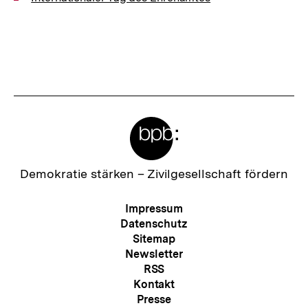
Meta-
Links
Zur
Demokratie stärken –
Zivilgesellschaft fördern
Startseite
der
Meta-
Impressum
bpb
Navigation
Datenschutz
Sitemap
Newsletter
RSS
Kontakt
Presse