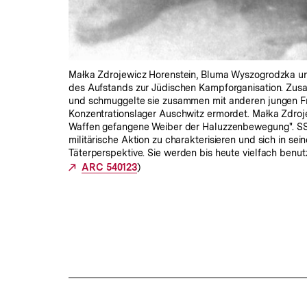
Małka Zdrojewicz Horenstein, Bluma Wyszogrodzka un
des Aufstands zur Jüdischen Kampforganisation. Zus
und schmuggelte sie zusammen mit anderen jungen F
Konzentrationslager Auschwitz ermordet. Małka Zdroje
Waffen gefangene Weiber der Haluzzenbewegung". SS-M
militärische Aktion zu charakterisieren und sich in sei
Täterperspektive. Sie werden bis heute vielfach benu
Externer
ARC 540123
)
Link: