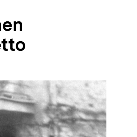
hen
tto