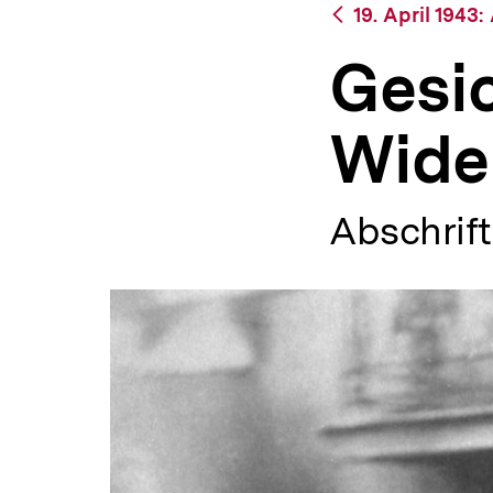
aktuell
Zurück
19. April 1943
a
|
zur
t
bpb.de
Übersicht
i
Gesic
o
n
Wide
Abschrift