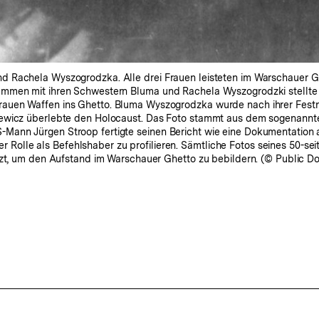
d Rachela Wyszogrodzka. Alle drei Frauen leisteten im Warschauer 
ammen mit ihren Schwestern Bluma und Rachela Wyszogrodzki stellte
rauen Waffen ins Ghetto. Bluma Wyszogrodzka wurde nach ihrer Fes
wicz überlebte den Holocaust. Das Foto stammt aus dem sogenannten S
ann Jürgen Stroop fertigte seinen Bericht wie eine Dokumentation an
ner Rolle als Befehlshaber zu profilieren. Sämtliche Fotos seines 50-s
tzt, um den Aufstand im Warschauer Ghetto zu bebildern. (© Public Do