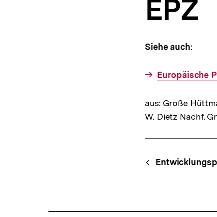
EPZ
a
t
i
o
n
Siehe auch:
Europäische P
aus: Große Hüttma
W. Dietz Nachf. 
Fussnoten
Content-
Begri
Entwicklungspo
Navigation