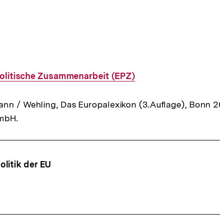
olitische Zusammenarbeit (EPZ)
nn / Wehling, Das Europalexikon (3.Auflage), Bonn 20
GmbH.
ffsnavigation
litik der EU