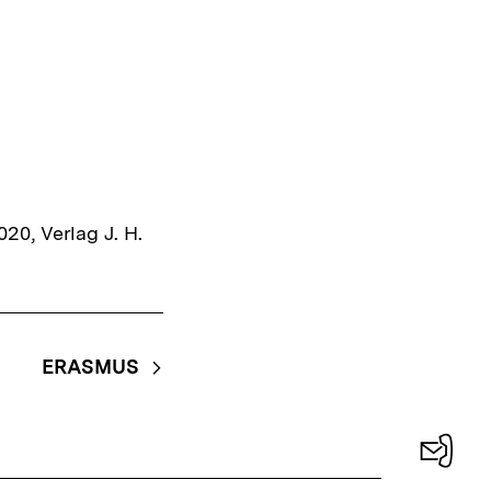
20, Verlag J. H.
ERASMUS
Konta