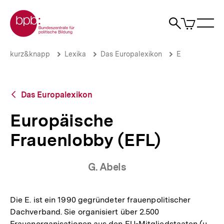
Direkt
Zur Startseite der bpb
zum
0
Artikel
Sho
Seiteninhalt
im
Naviga
Suche
springen
War
öffne
öffnen
öff
Pfadnavigation
Europäische
Brotkrümelnavigation
kurz&knapp
Lexika
Das Europalexikon
E
Frauenlobby
(EFL)
|
bpb.de
Zurück
Das Europalexikon
zur
Übersicht
Europäische
Frauenlobby (EFL)
G. Abels
Die E. ist ein 1990 gegründeter frauenpolitischer
Dachverband. Sie organisiert über 2.500
Frauenorganisationen aus den EU-Mitgliedstaaten (u.