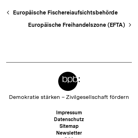
Fussnoten
Begriffsnavigation
Content-
Europäische Fischereiaufsichtsbehörde
Navigation
Europäische Freihandelszone (EFTA)
Meta-
Links
Zur
Demokratie stärken –
Zivilgesellschaft fördern
Startseite
der
Meta-
Impressum
bpb
Navigation
Datenschutz
Sitemap
Newsletter