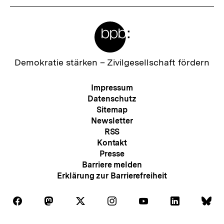
Meta-
Links
Zur
Demokratie stärken –
Zivilgesellschaft fördern
Startseite
der
Meta-
Impressum
bpb
Navigation
Datenschutz
Sitemap
Newsletter
RSS
Kontakt
Presse
Barriere melden
Erklärung zur Barrierefreiheit
Auf
Auf
Auf
Auf
Auf
Auf
Au
Folgen
Folgen
Folgen
Folgen
Folgen
Folgen
Fol
Facebook
Mastodon
X
Instagram
Youtube
LinkedIn
Bl
Sie
Sie
Sie
Sie
Sie
Sie
Sie
Zum