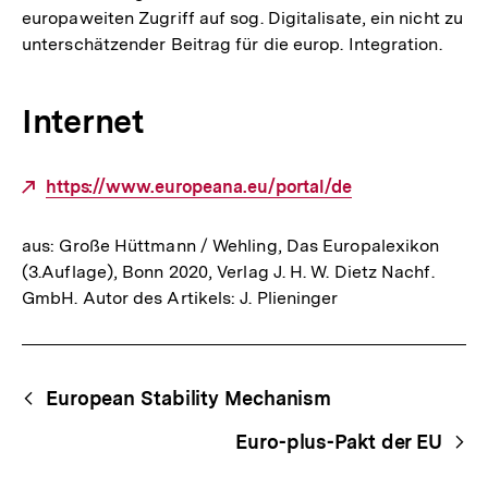
europaweiten Zugriff auf sog. Digitalisate, ein nicht zu
unterschätzender Beitrag für die europ. Integration.
Internet
Externer
https://www.europeana.eu/portal/de
Link:
aus: Große Hüttmann / Wehling, Das Europalexikon
(3.Auflage), Bonn 2020, Verlag J. H. W. Dietz Nachf.
GmbH. Autor des Artikels: J. Plieninger
Fussnoten
Begriffsnavigation
Content-
European Stability Mechanism
Navigation
Euro-plus-Pakt der EU