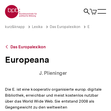
Direkt
Zur Startseite der bpb
zum
0
Artikel
Sho
Seiteninhalt
im
Naviga
Suche
springen
War
öffne
öffnen
öff
Pfadnavigation
Europeana
Brotkrümelnavigation
kurz&knapp
Lexika
Das Europalexikon
E
|
bpb.de
Zurück
Das Europalexikon
zur
Übersicht
Europeana
J. Plieninger
Die E. ist eine kooperativ organisierte europ. digitale
Bibliothek, erreichbar und meist kostenlos nutzbar
über das World Wide Web. Sie entstand 2008 als
Gegengewicht zu den weltweiten