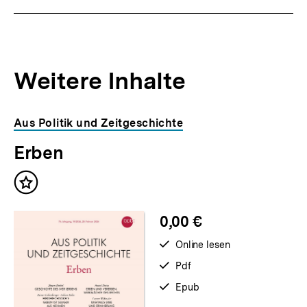
Weitere Inhalte
Inhaltskarousell
Inhaltskarussell
Aus Politik und Zeitgeschichte
für
überspringen
Erben
weitere
Inhalte
Inhalt
merken
0,00 €
verfügbar
Online lesen
zum
verfügbar
Pdf
als
verfügbar
Epub
als