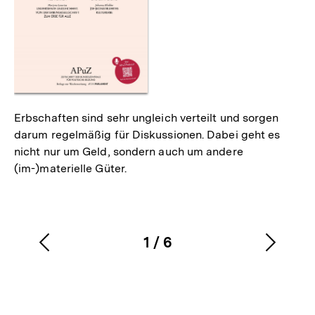
Erbschaften sind sehr ungleich verteilt und sorgen
darum regelmäßig für Diskussionen. Dabei geht es
nicht nur um Geld, sondern auch um andere
(im-)materielle Güter.
1
/
6
Vorherigen
Nächs
Karussellinhalt
von
Inhalt
Inhalt
anzeigen
anzei