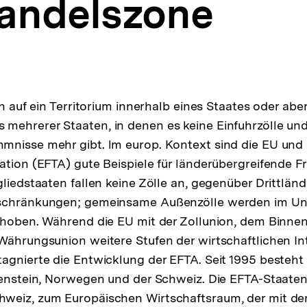
handelszone
ch auf ein Territorium innerhalb eines Staates oder abe
mehrerer Staaten, in denen es keine Einfuhrzölle un
mnisse mehr gibt. lm europ. Kontext sind die EU und
ation (EFTA) gute Beispiele für länderübergreifende F
liedstaaten fallen keine Zölle an, gegenüber Drittländ
schränkungen; gemeinsame Außenzölle werden im Unt
rhoben. Während die EU mit der Zollunion, dem Binne
Währungsunion weitere Stufen der wirtschaftlichen In
agnierte die Entwicklung der EFTA. Seit 1995 besteht
tenstein, Norwegen und der Schweiz. Die EFTA-Staaten
weiz, zum Europäischen Wirtschaftsraum, der mit d