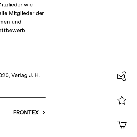
itglieder wie
le Mitglieder der
hmen und
Wettbewerb
20, Verlag J. H.
Konta
0
Merklist
FRONTEX
ansehen
0
Artik
im
Shop-