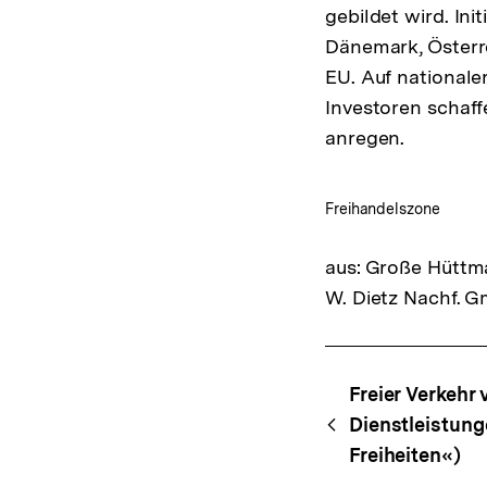
gebildet wird. Ini
Dänemark, Österre
EU. Auf national
Investoren schaf
anregen.
Freihandelszone
aus: Große Hüttma
W. Dietz Nachf. G
Fussnoten
Content-
Begri
Freier Verkehr
Navigation
Dienstleistung
Freiheiten«)