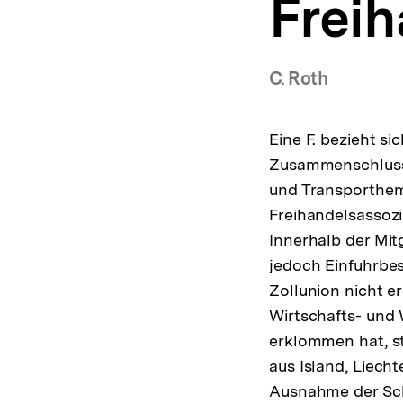
Frei
a
t
i
o
C. Roth
n
Eine F. bezieht si
Zusammenschluss 
und Transporthem
Freihandelsassozi
Innerhalb der Mitg
jedoch Einfuhrbe
Zollunion nicht e
Wirtschafts- und 
erklommen hat, st
aus Island, Liech
Ausnahme der Sch