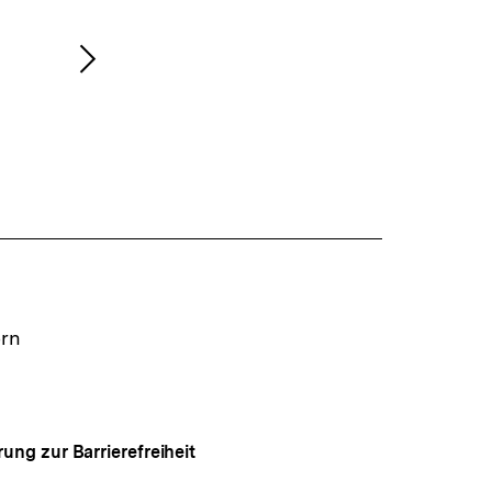
Nächsten
Inhalt
anzeigen
ern
rung zur Barrierefreiheit