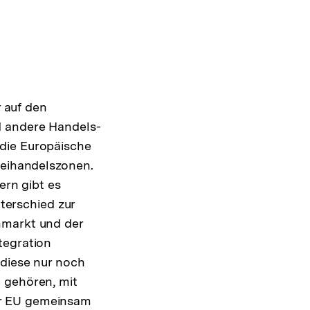
r auf den
d andere Handels-
 die Europäische
reihandelszonen.
ern gibt es
erschied zur
nmarkt und der
tegration
 diese nur noch
 gehören, mit
er EU gemeinsam